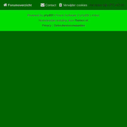
Forumoverzicht
Contact
Verwijder cookies
Alle tijden zijn
UTC+02:00
Powered by
phpBB
® Forum Software © phpBB Limited
Nederlandse vertaling door
Raimon.nl
.
Privacy
|
Gebruikersvoorwaarden