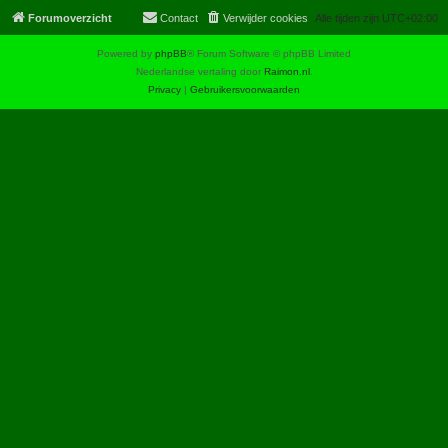
Forumoverzicht
Contact
Verwijder cookies
Alle tijden zijn
UTC+02:00
Powered by
phpBB
® Forum Software © phpBB Limited
Nederlandse vertaling door
Raimon.nl
.
Privacy
|
Gebruikersvoorwaarden