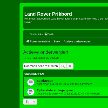
Land Rover Prikbord
Het meest uitgebreide Land Rover forum en prikbord, hier vind u de m
Rover.
Snelle links
V&A
Forumoverzicht
Zoek
Actieve onderwerpen
Actieve onderwerpen
Ga naar uitgebreid zoeken
Zoek
Uitgebreid zoeken
ONDERWERPEN
spatlappen
door
albert
»
di 10 okt 2023, 21:38
» in
Prikbord
Opkalefateren legergroen
door
88 is je ware
»
vr 03 jul 2026, 22:40
» in
Prikbord