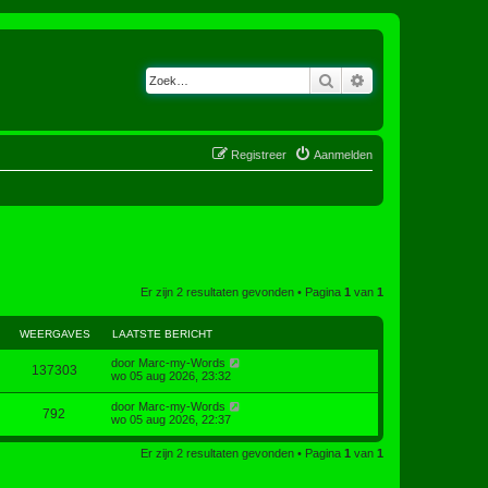
Zoek
Uitgebreid zoeken
Registreer
Aanmelden
Er zijn 2 resultaten gevonden • Pagina
1
van
1
WEERGAVES
LAATSTE BERICHT
door
Marc-my-Words
137303
wo 05 aug 2026, 23:32
door
Marc-my-Words
792
wo 05 aug 2026, 22:37
Er zijn 2 resultaten gevonden • Pagina
1
van
1