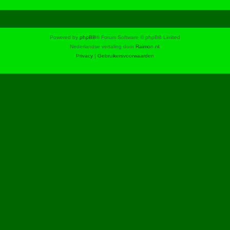
Powered by
phpBB
® Forum Software © phpBB Limited
Nederlandse vertaling door
Raimon.nl
.
Privacy
|
Gebruikersvoorwaarden