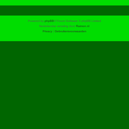
Powered by
phpBB
® Forum Software © phpBB Limited
Nederlandse vertaling door
Raimon.nl
.
Privacy
|
Gebruikersvoorwaarden