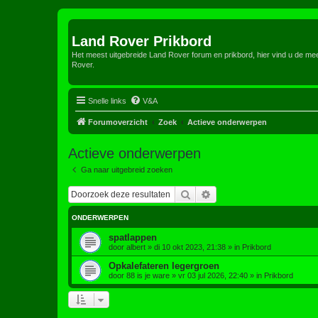
Land Rover Prikbord
Het meest uitgebreide Land Rover forum en prikbord, hier vind u de m
Rover.
Snelle links
V&A
Forumoverzicht
Zoek
Actieve onderwerpen
Actieve onderwerpen
Ga naar uitgebreid zoeken
Zoek
Uitgebreid zoeken
ONDERWERPEN
spatlappen
door
albert
»
di 10 okt 2023, 21:38
» in
Prikbord
Opkalefateren legergroen
door
88 is je ware
»
vr 03 jul 2026, 22:40
» in
Prikbord