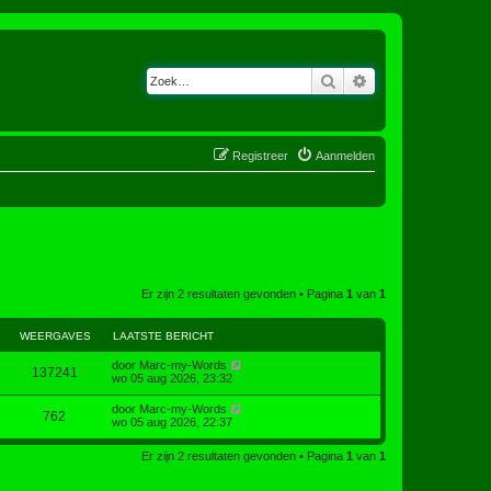
Zoek
Uitgebreid zoeken
Registreer
Aanmelden
Er zijn 2 resultaten gevonden • Pagina
1
van
1
WEERGAVES
LAATSTE BERICHT
door
Marc-my-Words
137241
wo 05 aug 2026, 23:32
door
Marc-my-Words
762
wo 05 aug 2026, 22:37
Er zijn 2 resultaten gevonden • Pagina
1
van
1