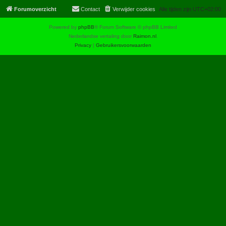
Forumoverzicht
Contact
Verwijder cookies
Alle tijden zijn
UTC+02:00
Powered by
phpBB
® Forum Software © phpBB Limited
Nederlandse vertaling door
Raimon.nl
.
Privacy
|
Gebruikersvoorwaarden