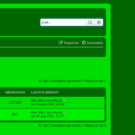
Zoek
Uitgebreid zoeken
Registreer
Aanmelden
Er zijn 2 resultaten gevonden • Pagina
1
van
1
WEERGAVES
LAATSTE BERICHT
door
Marc-my-Words
137326
wo 05 aug 2026, 23:32
door
Marc-my-Words
803
wo 05 aug 2026, 22:37
Er zijn 2 resultaten gevonden • Pagina
1
van
1