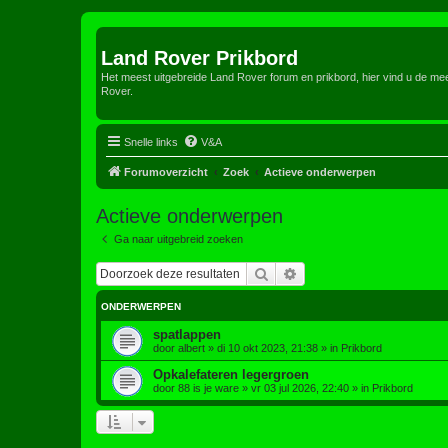
Land Rover Prikbord
Het meest uitgebreide Land Rover forum en prikbord, hier vind u de m
Rover.
Snelle links
V&A
Forumoverzicht
Zoek
Actieve onderwerpen
Actieve onderwerpen
Ga naar uitgebreid zoeken
Zoek
Uitgebreid zoeken
ONDERWERPEN
spatlappen
door
albert
»
di 10 okt 2023, 21:38
» in
Prikbord
Opkalefateren legergroen
door
88 is je ware
»
vr 03 jul 2026, 22:40
» in
Prikbord