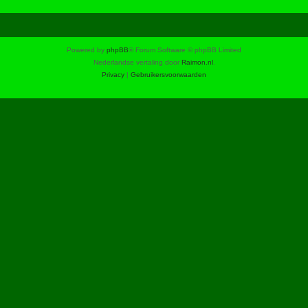
Powered by
phpBB
® Forum Software © phpBB Limited
Nederlandse vertaling door
Raimon.nl
.
Privacy
|
Gebruikersvoorwaarden