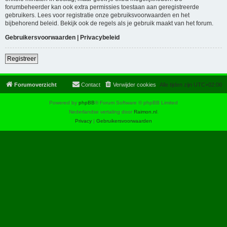
forumbeheerder kan ook extra permissies toestaan aan geregistreerde
gebruikers. Lees voor registratie onze gebruiksvoorwaarden en het
bijbehorend beleid. Bekijk ook de regels als je gebruik maakt van het forum.
Gebruikersvoorwaarden
|
Privacybeleid
Registreer
Forumoverzicht
Contact
Verwijder cookies
Alle tijden zijn
UTC+02:00
Powered by
phpBB
® Forum Software © phpBB Limited
Nederlandse vertaling door
Raimon.nl
.
Privacy
|
Gebruikersvoorwaarden