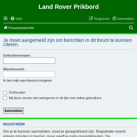
Land Rover Prikbord
V&A
Registreer
Aanmelden
Z
Forumoverzicht
o
Je moet aangemeld zijn om berichten in dit forum te kunnen
e
citeren.
k
Gebruikersnaam:
Wachtwoord:
Ik ben mijn wachtwoord vergeten
Onthouden
Mij deze sessie niet weergeven in de lijst met online gebruikers
REGISTREER
Om je te kunnen aanmelden, moet je geregistreerd zijn. Registratie neemt
enkele minuten in beslag, maar geeft je extra mogelijkheden. De