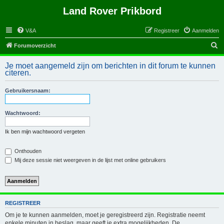
Land Rover Prikbord
V&A
Registreer
Aanmelden
Z
Forumoverzicht
o
Je moet aangemeld zijn om berichten in dit forum te kunnen
e
citeren.
k
Gebruikersnaam:
Wachtwoord:
Ik ben mijn wachtwoord vergeten
Onthouden
Mij deze sessie niet weergeven in de lijst met online gebruikers
REGISTREER
Om je te kunnen aanmelden, moet je geregistreerd zijn. Registratie neemt
enkele minuten in beslag, maar geeft je extra mogelijkheden. De