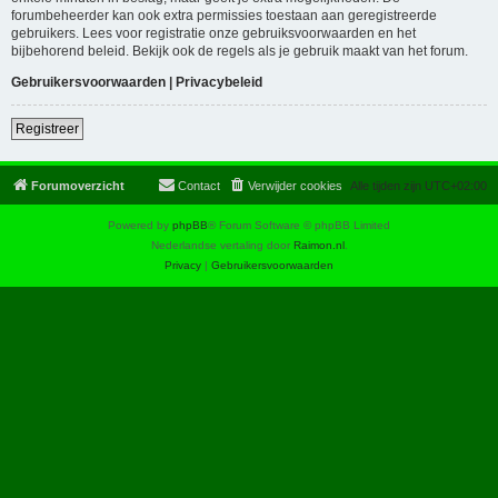
forumbeheerder kan ook extra permissies toestaan aan geregistreerde
gebruikers. Lees voor registratie onze gebruiksvoorwaarden en het
bijbehorend beleid. Bekijk ook de regels als je gebruik maakt van het forum.
Gebruikersvoorwaarden
|
Privacybeleid
Registreer
Forumoverzicht
Contact
Verwijder cookies
Alle tijden zijn
UTC+02:00
Powered by
phpBB
® Forum Software © phpBB Limited
Nederlandse vertaling door
Raimon.nl
.
Privacy
|
Gebruikersvoorwaarden