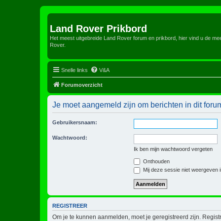
Land Rover Prikbord
Het meest uitgebreide Land Rover forum en prikbord, hier vind u de m
Rover.
Snelle links
V&A
Forumoverzicht
Je moet aangemeld zijn om berichten in dit foru
Gebruikersnaam:
Wachtwoord:
Ik ben mijn wachtwoord vergeten
Onthouden
Mij deze sessie niet weergeven in
REGISTREER
Om je te kunnen aanmelden, moet je geregistreerd zijn. Regist