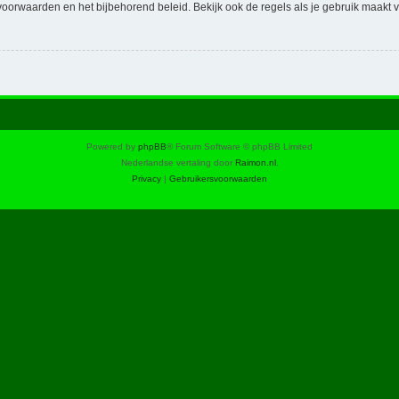
voorwaarden en het bijbehorend beleid. Bekijk ook de regels als je gebruik maakt v
Powered by
phpBB
® Forum Software © phpBB Limited
Nederlandse vertaling door
Raimon.nl
.
Privacy
|
Gebruikersvoorwaarden