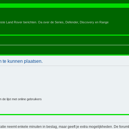
eeste Land Rover berichten. Oa over de Series, Defender, Discovery en Range
m te kunnen plaatsen.
 de lijst met online gebruikers
ratie neemt enkele minuten in beslag, maar geeft je extra mogelijkheden. De foru