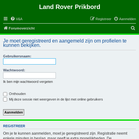
Land Rover Prikbord
V&A
Registreer
Aanmelden
Z
Forumoverzicht
o
Je moet geregistreerd en aangemeld zijn om profielen te
e
kunnen bekijken.
k
Gebruikersnaam:
Wachtwoord:
Ik ben mijn wachtwoord vergeten
Onthouden
Mij deze sessie niet weergeven in de lijst met online gebruikers
REGISTREER
Om je te kunnen aanmelden, moet je geregistreerd zijn. Registratie neemt
enkele minuten in beslag, maar geeft je extra mogelijkheden. De