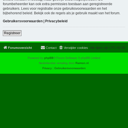
forumbeheerder kan ook extra permissies toestaan aan geregistreerde
gebruikers. Lees voor registratie onze gebruiksvoorwaarden en het
bijbehorend beleid. Bekijk ook de regels als je gebruik maakt van het forum.
Gebruikersvoorwaarden
|
Privacybeleid
Registreer
Forumoverzicht
Contact
Verwijder cookies
Alle tijden zijn
UTC+02:00
Powered by
phpBB
® Forum Software © phpBB Limited
Nederlandse vertaling door
Raimon.nl
.
Privacy
|
Gebruikersvoorwaarden