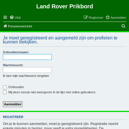
Land Rover Prikbord
V&A
Registreer
Aanmelden
Z
Forumoverzicht
o
Je moet geregistreerd en aangemeld zijn om profielen te
e
kunnen bekijken.
k
Gebruikersnaam:
Wachtwoord:
Ik ben mijn wachtwoord vergeten
Onthouden
Mij deze sessie niet weergeven in de lijst met online gebruikers
REGISTREER
Om je te kunnen aanmelden, moet je geregistreerd zijn. Registratie neemt
enkele minuten in beslag, maar geeft je extra mogelijkheden. De