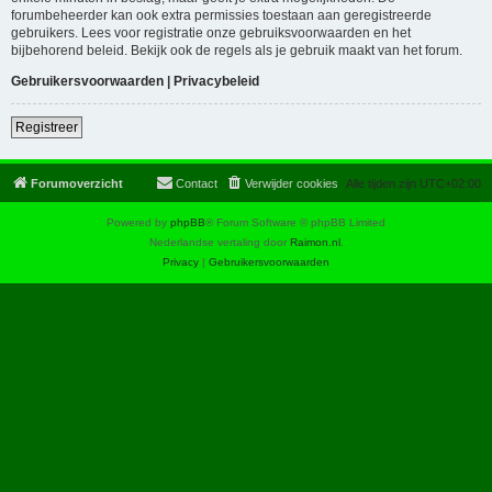
forumbeheerder kan ook extra permissies toestaan aan geregistreerde
gebruikers. Lees voor registratie onze gebruiksvoorwaarden en het
bijbehorend beleid. Bekijk ook de regels als je gebruik maakt van het forum.
Gebruikersvoorwaarden
|
Privacybeleid
Registreer
Forumoverzicht
Contact
Verwijder cookies
Alle tijden zijn
UTC+02:00
Powered by
phpBB
® Forum Software © phpBB Limited
Nederlandse vertaling door
Raimon.nl
.
Privacy
|
Gebruikersvoorwaarden