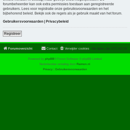
forumbeheerder kan ook extra permissies toestaan aan geregistreerde
gebruikers. Lees voor registratie onze gebruiksvoorwaarden en het
bijbehorend beleid. Bekijk ook de regels als je gebruik maakt van het forum.
Gebruikersvoorwaarden
|
Privacybeleid
Registreer
Forumoverzicht
Contact
Verwijder cookies
Alle tijden zijn
UTC+02:00
Powered by
phpBB
® Forum Software © phpBB Limited
Nederlandse vertaling door
Raimon.nl
.
Privacy
|
Gebruikersvoorwaarden