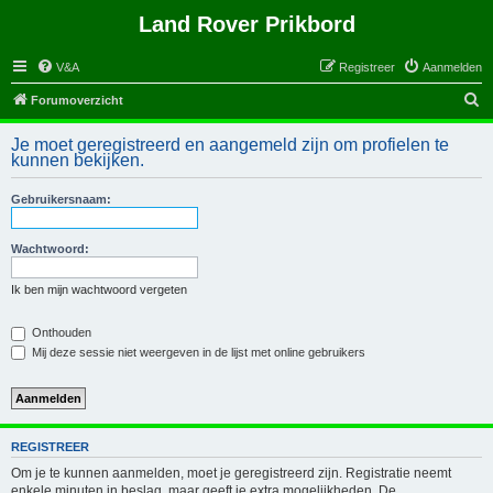
Land Rover Prikbord
V&A
Registreer
Aanmelden
Z
Forumoverzicht
o
Je moet geregistreerd en aangemeld zijn om profielen te
e
kunnen bekijken.
k
Gebruikersnaam:
Wachtwoord:
Ik ben mijn wachtwoord vergeten
Onthouden
Mij deze sessie niet weergeven in de lijst met online gebruikers
REGISTREER
Om je te kunnen aanmelden, moet je geregistreerd zijn. Registratie neemt
enkele minuten in beslag, maar geeft je extra mogelijkheden. De