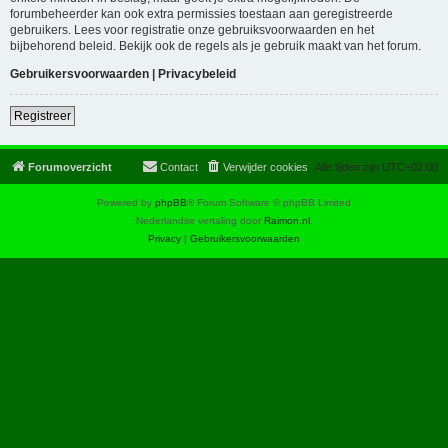
forumbeheerder kan ook extra permissies toestaan aan geregistreerde
gebruikers. Lees voor registratie onze gebruiksvoorwaarden en het
bijbehorend beleid. Bekijk ook de regels als je gebruik maakt van het forum.
Gebruikersvoorwaarden
|
Privacybeleid
Registreer
Forumoverzicht
Contact
Verwijder cookies
Alle tijden zijn
UTC+02:00
Powered by
phpBB
® Forum Software © phpBB Limited
Nederlandse vertaling door
Raimon.nl
.
Privacy
|
Gebruikersvoorwaarden