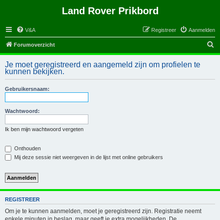
Land Rover Prikbord
V&A
Registreer
Aanmelden
Z
Forumoverzicht
o
Je moet geregistreerd en aangemeld zijn om profielen te
e
kunnen bekijken.
k
Gebruikersnaam:
Wachtwoord:
Ik ben mijn wachtwoord vergeten
Onthouden
Mij deze sessie niet weergeven in de lijst met online gebruikers
REGISTREER
Om je te kunnen aanmelden, moet je geregistreerd zijn. Registratie neemt
enkele minuten in beslag, maar geeft je extra mogelijkheden. De