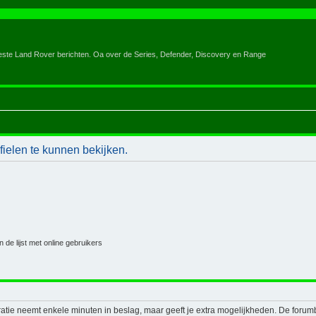
eeste Land Rover berichten. Oa over de Series, Defender, Discovery en Range
ielen te kunnen bekijken.
 de lijst met online gebruikers
ratie neemt enkele minuten in beslag, maar geeft je extra mogelijkheden. De foru