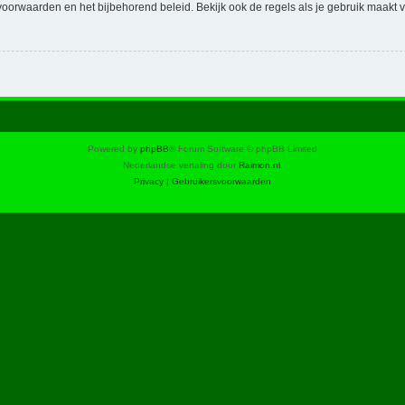
voorwaarden en het bijbehorend beleid. Bekijk ook de regels als je gebruik maakt v
Powered by
phpBB
® Forum Software © phpBB Limited
Nederlandse vertaling door
Raimon.nl
.
Privacy
|
Gebruikersvoorwaarden