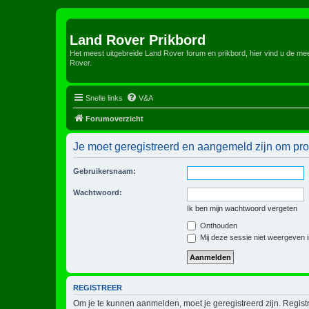
Land Rover Prikbord
Het meest uitgebreide Land Rover forum en prikbord, hier vind u de m
Rover.
Snelle links
V&A
Forumoverzicht
Je moet geregistreerd en aangemeld zijn om prof
Gebruikersnaam:
Wachtwoord:
Ik ben mijn wachtwoord vergeten
Onthouden
Mij deze sessie niet weergeven in
REGISTREER
Om je te kunnen aanmelden, moet je geregistreerd zijn. Regist