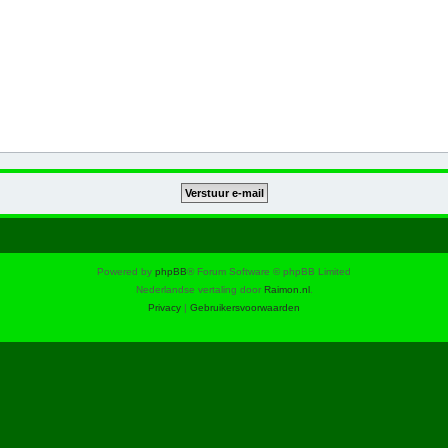
Powered by
phpBB
® Forum Software © phpBB Limited
Nederlandse vertaling door
Raimon.nl
.
Privacy
|
Gebruikersvoorwaarden