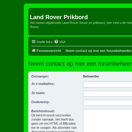
Land Rover Prikbord
Het meest uitgebreide Land Rover forum en prikbord, hier vind u de m
Rover.
Snelle links
V&A
Forumoverzicht
Neem contact op met een forumbeheerder
Neem contact op met een forumbeheer
Ontvanger:
Beheerder
Je e-mailadres:
Je naam:
Onderwerp:
Berichtinhoud:
Dit bericht wordt verzonden
zonder opmaak, het heeft dus
geen zin om HTML of BBcodes
toe te voegen. Als afzender van
dit bericht wordt je e-mailadres