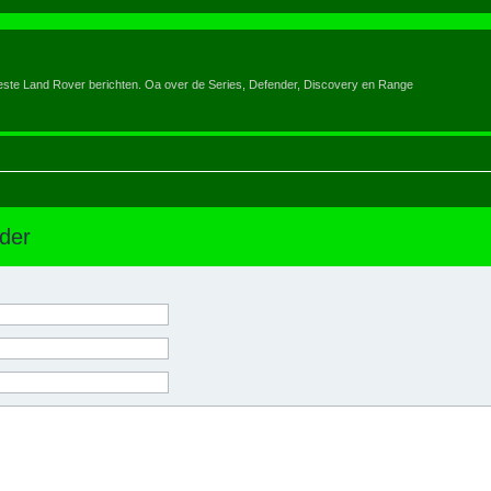
eeste Land Rover berichten. Oa over de Series, Defender, Discovery en Range
der