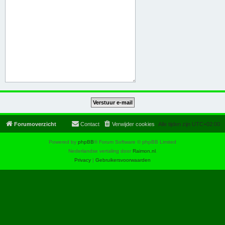
Forumoverzicht
Contact
Verwijder cookies
Alle tijden zijn
UTC+02:00
Powered by
phpBB
® Forum Software © phpBB Limited
Nederlandse vertaling door
Raimon.nl
.
Privacy
|
Gebruikersvoorwaarden