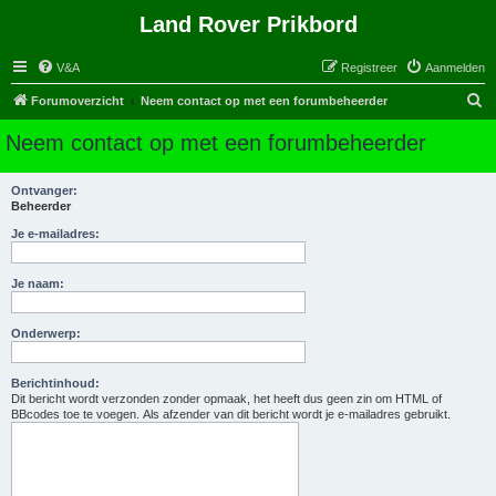
Land Rover Prikbord
V&A
Registreer
Aanmelden
Z
Forumoverzicht
Neem contact op met een forumbeheerder
o
Neem contact op met een forumbeheerder
e
k
Ontvanger:
Beheerder
Je e-mailadres:
Je naam:
Onderwerp:
Berichtinhoud:
Dit bericht wordt verzonden zonder opmaak, het heeft dus geen zin om HTML of
BBcodes toe te voegen. Als afzender van dit bericht wordt je e-mailadres gebruikt.