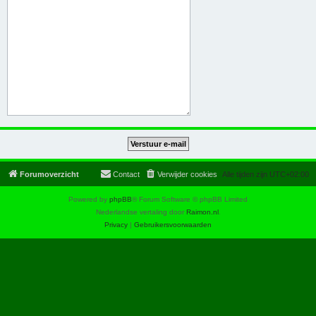
Forumoverzicht
Contact
Verwijder cookies
Alle tijden zijn
UTC+02:00
Powered by
phpBB
® Forum Software © phpBB Limited
Nederlandse vertaling door
Raimon.nl
.
Privacy
|
Gebruikersvoorwaarden