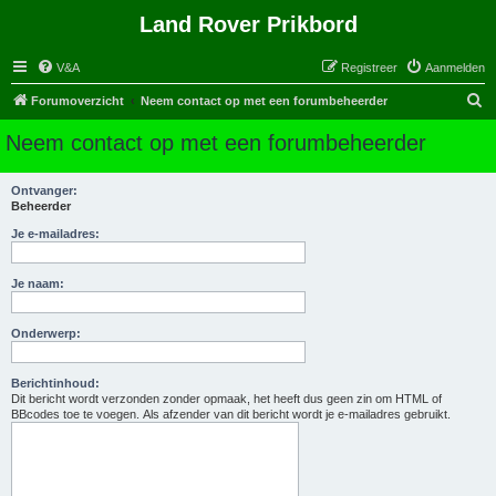
Land Rover Prikbord
V&A
Registreer
Aanmelden
Z
Forumoverzicht
Neem contact op met een forumbeheerder
o
Neem contact op met een forumbeheerder
e
k
Ontvanger:
Beheerder
Je e-mailadres:
Je naam:
Onderwerp:
Berichtinhoud:
Dit bericht wordt verzonden zonder opmaak, het heeft dus geen zin om HTML of
BBcodes toe te voegen. Als afzender van dit bericht wordt je e-mailadres gebruikt.