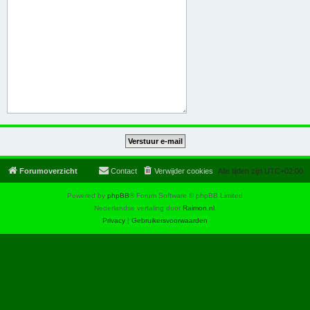
Forumoverzicht
Contact
Verwijder cookies
Alle tijden zijn
UTC+02:00
Powered by
phpBB
® Forum Software © phpBB Limited
Nederlandse vertaling door
Raimon.nl
.
Privacy
|
Gebruikersvoorwaarden