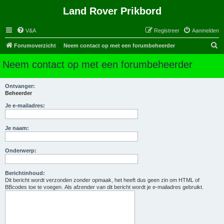
Land Rover Prikbord
V&A
Registreer
Aanmelden
Z
Forumoverzicht
Neem contact op met een forumbeheerder
o
Neem contact op met een forumbeheerder
e
k
Ontvanger:
Beheerder
Je e-mailadres:
Je naam:
Onderwerp:
Berichtinhoud:
Dit bericht wordt verzonden zonder opmaak, het heeft dus geen zin om HTML of
BBcodes toe te voegen. Als afzender van dit bericht wordt je e-mailadres gebruikt.