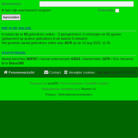
Wachtwoord:
Ik ben mijn wachtwoord vergeten
Onthouden
WIE IS ER ONLINE
In totaal zijn er
83
gebruikers online :: 3 geregistreerd, 0 verborgen en 80 gasten
(gebaseerd op actieve gebruikers in de laatste 5 minuten)
Het grootste aantal gebruikers online was
4278
op do 14 aug 2025, 11:40
STATISTIEKEN
Aantal berichten
569707
• Aantal onderwerpen
63521
• Aantal leden
1079
• Ons nieuwste
lid is
Disco300
Forumoverzicht
Contact
Verwijder cookies
Alle tijden zijn
UTC+02:00
Powered by
phpBB
® Forum Software © phpBB Limited
Nederlandse vertaling door
Raimon.nl
.
Privacy
|
Gebruikersvoorwaarden