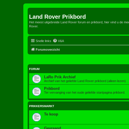
Land Rover Prikbord
Het meest uitgebreide Land Rover forum en prikbord, hier vind u de m
Rover.
Snelle links
V&A
Forumoverzicht
FORUM
LaRo Prik Archief
Archief van het geliefde Land Rover prikbord (alleen lezen)
Prikbord
Ter vervanging van het oude geliefde startpagina prikbord.
PRIKKERSMARKT
Te koop
Gevraagd