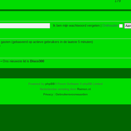
179
Ik ben mijn wachtwoord vergeten
|
Onthouden
3 gasten (gebaseerd op actieve gebruikers in de laatste 5 minuten)
0
• Ons nieuwste lid is
Disco300
Powered by
phpBB
® Forum Software © phpBB Limited
Nederlandse vertaling door
Raimon.nl
.
Privacy
|
Gebruikersvoorwaarden