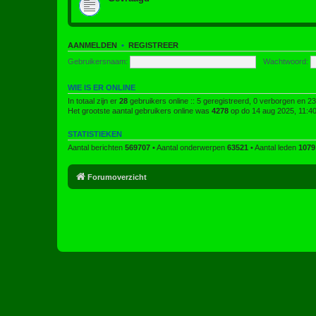
AANMELDEN
•
REGISTREER
Gebruikersnaam:
Wachtwoord:
WIE IS ER ONLINE
In totaal zijn er
28
gebruikers online :: 5 geregistreerd, 0 verborgen en 2
Het grootste aantal gebruikers online was
4278
op do 14 aug 2025, 11:4
STATISTIEKEN
Aantal berichten
569707
• Aantal onderwerpen
63521
• Aantal leden
1079
Forumoverzicht