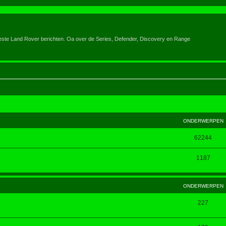
eeste Land Rover berichten. Oa over de Series, Defender, Discovery en Range
ONDERWERPEN
62244
1187
ONDERWERPEN
227