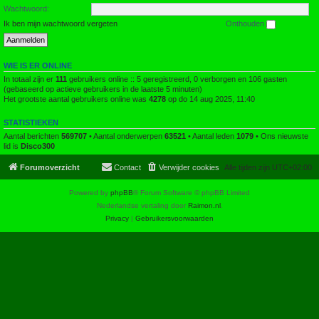
Wachtwoord:
Ik ben mijn wachtwoord vergeten
Onthouden
WIE IS ER ONLINE
In totaal zijn er
111
gebruikers online :: 5 geregistreerd, 0 verborgen en 106 gasten
(gebaseerd op actieve gebruikers in de laatste 5 minuten)
Het grootste aantal gebruikers online was
4278
op do 14 aug 2025, 11:40
STATISTIEKEN
Aantal berichten
569707
• Aantal onderwerpen
63521
• Aantal leden
1079
• Ons nieuwste
lid is
Disco300
Forumoverzicht
Contact
Verwijder cookies
Alle tijden zijn
UTC+02:00
Powered by
phpBB
® Forum Software © phpBB Limited
Nederlandse vertaling door
Raimon.nl
.
Privacy
|
Gebruikersvoorwaarden