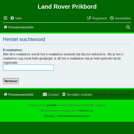
Land Rover Prikbord
V&A
Registreer
Aanmelden
Z
Forumoverzicht
o
Herstel wachtwoord
e
k
E-mailadres:
Met dit e-mailadres wordt het e-mailadres bedoeld dat bij ons bekend is. Als je het e-
mailadres nog nooit hebt gewijzigd, is dit het e-mailadres dat je hebt gebruikt bij de
registratie.
Forumoverzicht
Contact
Verwijder cookies
Alle tijden zijn
UTC+02:00
Powered by
phpBB
® Forum Software © phpBB Limited
Nederlandse vertaling door
Raimon.nl
.
Privacy
|
Gebruikersvoorwaarden