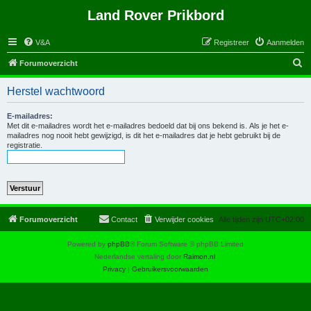
Land Rover Prikbord
V&A
Registreer
Aanmelden
Z
Forumoverzicht
o
Herstel wachtwoord
e
k
E-mailadres:
Met dit e-mailadres wordt het e-mailadres bedoeld dat bij ons bekend is. Als je het e-
mailadres nog nooit hebt gewijzigd, is dit het e-mailadres dat je hebt gebruikt bij de
registratie.
Forumoverzicht
Contact
Verwijder cookies
Alle tijden zijn
UTC+02:00
Powered by
phpBB
® Forum Software © phpBB Limited
Nederlandse vertaling door
Raimon.nl
.
Privacy
|
Gebruikersvoorwaarden