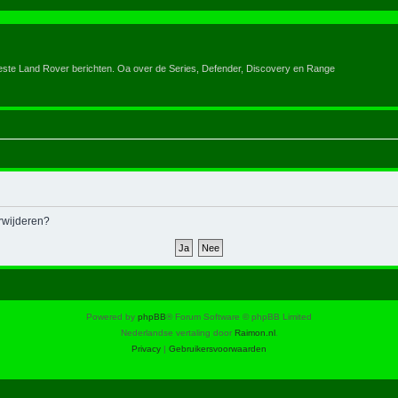
eeste Land Rover berichten. Oa over de Series, Defender, Discovery en Range
erwijderen?
Powered by
phpBB
® Forum Software © phpBB Limited
Nederlandse vertaling door
Raimon.nl
.
Privacy
|
Gebruikersvoorwaarden