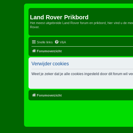
Land Rover Prikbord
Het meest uitgebreide Land Rover forum en prikbord, hier vind u de m
Rover.
Snelle links
V&A
Forumoverzicht
Verwijder cookies
Weet je zeker dat je alle cookies ingesteld door dit forum wil v
Forumoverzicht