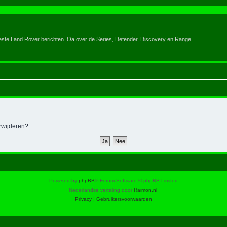
eeste Land Rover berichten. Oa over de Series, Defender, Discovery en Range
erwijderen?
Powered by
phpBB
® Forum Software © phpBB Limited
Nederlandse vertaling door
Raimon.nl
.
Privacy
|
Gebruikersvoorwaarden