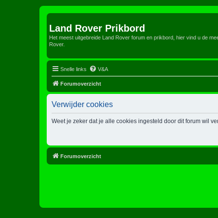
Land Rover Prikbord
Het meest uitgebreide Land Rover forum en prikbord, hier vind u de m
Rover.
Snelle links
V&A
Forumoverzicht
Verwijder cookies
Weet je zeker dat je alle cookies ingesteld door dit forum wil v
Forumoverzicht