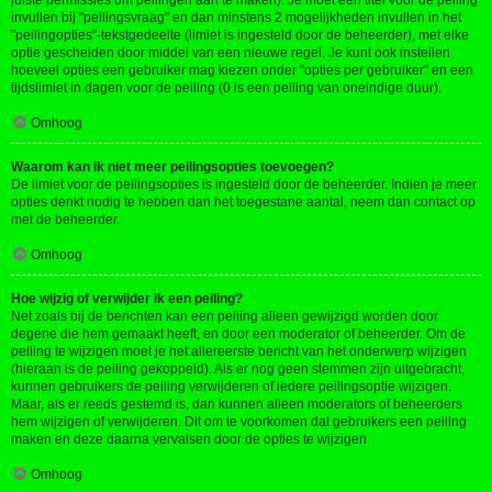
juiste permissies om peilingen aan te maken). Je moet een titel voor de peiling
invullen bij "peilingsvraag" en dan minstens 2 mogelijkheden invullen in het
"peilingopties"-tekstgedeelte (limiet is ingesteld door de beheerder), met elke
optie gescheiden door middel van een nieuwe regel. Je kunt ook instellen
hoeveel opties een gebruiker mag kiezen onder "opties per gebruiker" en een
tijdslimiet in dagen voor de peiling (0 is een peiling van oneindige duur).
Omhoog
Waarom kan ik niet meer peilingsopties toevoegen?
De limiet voor de peilingsopties is ingesteld door de beheerder. Indien je meer
opties denkt nodig te hebben dan het toegestane aantal, neem dan contact op
met de beheerder.
Omhoog
Hoe wijzig of verwijder ik een peiling?
Net zoals bij de berichten kan een peiling alleen gewijzigd worden door
degene die hem gemaakt heeft, en door een moderator of beheerder. Om de
peiling te wijzigen moet je het allereerste bericht van het onderwerp wijzigen
(hieraan is de peiling gekoppeld). Als er nog geen stemmen zijn uitgebracht,
kunnen gebruikers de peiling verwijderen of iedere peilingsoptie wijzigen.
Maar, als er reeds gestemd is, dan kunnen alleen moderators of beheerders
hem wijzigen of verwijderen. Dit om te voorkomen dat gebruikers een peiling
maken en deze daarna vervalsen door de opties te wijzigen.
Omhoog