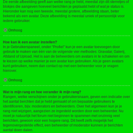
De eerste afbeelding geeft aan welke rang je hebt, meestal zijn dit sterretjes of
blokjes die aangeven hoeveel berichten je geplaatst hebt of wat je status is.
Hieronder kan nog een tweede, meestal grotere, afbeelding staan, beter
bekend als een avatar. Deze afbeelding is meestal uniek of persoonlijk voor
iedere gebruiker.
Omhoog
Hoe kan ik een avatar instellen?
In je Gebruikerspaneel, onder “Profiel” kun je een avatar toevoegen door
gebruik te maken van één van de volgende vier methodes: Gravatar, Galerij,
Afstand of Upload. Het is aan de beheerders om avatars in te schakelen en om
te kiezen op welke manier je een avatar kan gebruiken. Als je geen avatars
kunt gebruiken, neem dan contact op met een beheerder voor je vragen
hierover.
Omhoog
Wat is mijn rang en hoe verander ik mijn rang?
Rangen, welke verschijnen onder je gebruikersnaam, geven een indicatie over
het aantal berchten dat je hebt gemaakt of om bepaalde gebruikers te
identificeren, bijv. moderators en beheerders. Over het algemeen kun je je
rang niet wijzigen, aangezien ze ingesteld worden door een beheerder. Nu
moet je natuurlijk het forum niet beginnen te spammen met onzinnig veel
berichten, gewoon voor een hogere rang. Dit heeft zelfs mogelijk het
tegenovergestelde effect, een beheerder of moderator kunnen je berichten
aantal doen dalen.