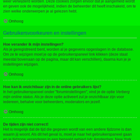
weer verwijderd worden. Deze cookies zorgen ervoor dat je aangemeld wordt
en geven ook de mogelijkheid, indien de beheerder dit heeft inschakeld, om te
zien welke onderwerpen je al gelezen hebt.
Omhoog
Gebruikersvoorkeuren en instellingen
Hoe verander ik mijn instellingen?
Als je geregistreerd bent, worden al je gegevens opgeslagen in de database.
Om ze te wijzigen moet je op de
gebruikerspaneel
link klikken (deze staat
meestal bovenaan op de pagina, maar dit kan verschillen), daarna kun je je
instellingen wijzigen.
Omhoog
Hoe kan ik onzichtbaar zijn in de online gebruikers lijst?
In het gebruikerspaneel onder "foruminstellingen", vind je de optie
Verberg
mijn online status
. Als je deze optie activeert zul je onzichtbaar zijn voor
iedereen, behalve voor beheerders, moderators en jezelf.
Omhoog
De tijden zijn niet correct!
Het is mogelijk dat de tijd die gegeven wordt van een andere tijdzone is dan
waarin jij woont. Als dit het geval is, moet je naar het gebruikerspaneel gaan
en je tijdzone veranderen in een bepaald gebied (vb: Amsterdam, New York,