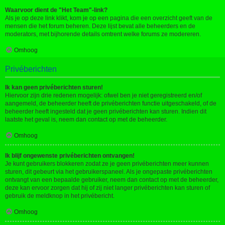
Waarvoor dient de "Het Team"-link?
Als je op deze link klikt, kom je op een pagina die een overzicht geeft van de
mensen die het forum beheren. Deze lijst bevat alle beheerders en de
moderators, met bijhorende details omtrent welke forums ze modereren.
Omhoog
Privéberichten
Ik kan geen privéberichten sturen!
Hiervoor zijn drie redenen mogelijk: ofwel ben je niet geregistreerd en/of
aangemeld, de beheerder heeft de privéberichten functie uitgeschakeld, of de
beheerder heeft ingesteld dat je geen privéberichten kan sturen. Indien dit
laatste het geval is, neem dan contact op met de beheerder.
Omhoog
Ik blijf ongewenste privéberichten ontvangen!
Je kunt gebruikers blokkeren zodat ze je geen privéberichten meer kunnen
sturen, dit gebeurt via het gebruikerspaneel. Als je ongepaste privéberichten
ontvangt van een bepaalde gebruiker, neem dan contact op met de beheerder,
deze kan ervoor zorgen dat hij of zij niet langer privéberichten kan sturen of
gebruik de meldknop in het privébericht.
Omhoog