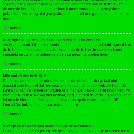
Sydney, enz.). Wees er bewust van dat het veranderen van de tijdzone, zoals
de meeste instellingen, alleen gedaan kunnen worden door geregistreerde
gebruikers. Als je nog niet geregistreerd bent is dit een goed moment om dit te
doen.
Omhoog
Ik wijzigde de tijdzone, maar de tijd is nog steeds verkeerd!
Als je zeker bent dat je de correcte tijdzone en zomertijd goed hebt ingevuld en
de tijd is nog steeds anders, is waarschijnlijk de tijd op de server verkeerd
ingesteld en zullen de beheerders een aanpassing moeten doen.
Omhoog
Mijn taal zit niet in de lijst!
De meest voorkomende reden hiervoor is dat de beheerder je taal niet
geïnstalleerd heeft, of dat nog niemand het forum in je taal vertaald heeft. Je
kunt altijd aan de beheerder vragen of hij het talenpakket, dat je nodig hebt, wil
installeren. Indien het nog niet bestaat, mag je gerust de vertaling maken. Meer
informatie hieromtrent kan gevonden worden op de website van phpBB
Limited (de link staat onderaan iedere pagina).
Omhoog
Wat zijn de afbeeldingen naast mijn gebruikersnaam?
Er kunnen 2 afbeeldingen bij een gebruikersnaam staan als je berichten leest.