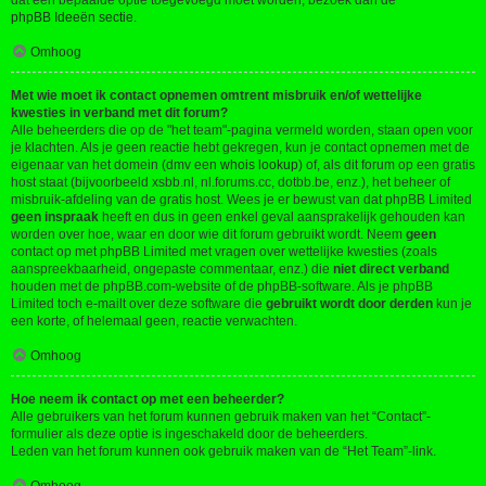
dat een bepaalde optie toegevoegd moet worden, bezoek dan de
phpBB Ideeën sectie
.
Omhoog
Met wie moet ik contact opnemen omtrent misbruik en/of wettelijke
kwesties in verband met dit forum?
Alle beheerders die op de "het team"-pagina vermeld worden, staan open voor
je klachten. Als je geen reactie hebt gekregen, kun je contact opnemen met de
eigenaar van het domein (dmv een
whois lookup
) of, als dit forum op een gratis
host staat (bijvoorbeeld xsbb.nl, nl.forums.cc, dotbb.be, enz.), het beheer of
misbruik-afdeling van de gratis host. Wees je er bewust van dat phpBB Limited
geen inspraak
heeft en dus in geen enkel geval aansprakelijk gehouden kan
worden over hoe, waar en door wie dit forum gebruikt wordt. Neem
geen
contact op met phpBB Limited met vragen over wettelijke kwesties (zoals
aanspreekbaarheid, ongepaste commentaar, enz.) die
niet direct verband
houden met de phpBB.com-website of de phpBB-software. Als je phpBB
Limited toch e-mailt over deze software die
gebruikt wordt door derden
kun je
een korte, of helemaal geen, reactie verwachten.
Omhoog
Hoe neem ik contact op met een beheerder?
Alle gebruikers van het forum kunnen gebruik maken van het “Contact”-
formulier als deze optie is ingeschakeld door de beheerders.
Leden van het forum kunnen ook gebruik maken van de “Het Team”-link.