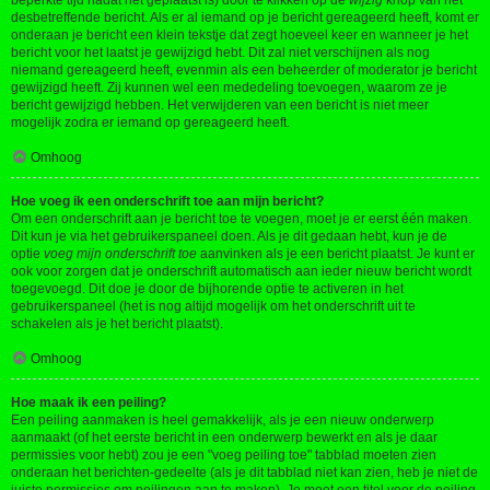
beperkte tijd nadat het geplaatst is) door te klikken op de
wijzig
knop van het
desbetreffende bericht. Als er al iemand op je bericht gereageerd heeft, komt er
onderaan je bericht een klein tekstje dat zegt hoeveel keer en wanneer je het
bericht voor het laatst je gewijzigd hebt. Dit zal niet verschijnen als nog
niemand gereageerd heeft, evenmin als een beheerder of moderator je bericht
gewijzigd heeft. Zij kunnen wel een mededeling toevoegen, waarom ze je
bericht gewijzigd hebben. Het verwijderen van een bericht is niet meer
mogelijk zodra er iemand op gereageerd heeft.
Omhoog
Hoe voeg ik een onderschrift toe aan mijn bericht?
Om een onderschrift aan je bericht toe te voegen, moet je er eerst één maken.
Dit kun je via het gebruikerspaneel doen. Als je dit gedaan hebt, kun je de
optie
voeg mijn onderschrift toe
aanvinken als je een bericht plaatst. Je kunt er
ook voor zorgen dat je onderschrift automatisch aan ieder nieuw bericht wordt
toegevoegd. Dit doe je door de bijhorende optie te activeren in het
gebruikerspaneel (het is nog altijd mogelijk om het onderschrift uit te
schakelen als je het bericht plaatst).
Omhoog
Hoe maak ik een peiling?
Een peiling aanmaken is heel gemakkelijk, als je een nieuw onderwerp
aanmaakt (of het eerste bericht in een onderwerp bewerkt en als je daar
permissies voor hebt) zou je een "voeg peiling toe" tabblad moeten zien
onderaan het berichten-gedeelte (als je dit tabblad niet kan zien, heb je niet de