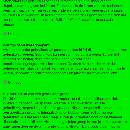
Moderators zijn gebruikers of gebruikersgroepen die in staan voor de
dagelijkse werking van het forum. Ze kunnen, in de forums die ze modereren,
berichten wijzigen en verwijderen; onderwerpen sluiten, openen, verplaatsen,
splitsen en verwijderen. In het algemeen moeten ze er gewoon op toe zien dat
mensen niet van het onderwerp afwijken (
off-topic
gaan) of ongepaste inhoud
plaatsen.
Omhoog
Wat zijn gebruikersgroepen?
Als de beheerder gebruikers wil groeperen, kan hij/zij dit doen door middel van
gebruikersgroepen. Gebruikers kunnen van meerdere groepen lid zijn (dit
verschilt per forum), deze groepen kunnen verschillende
permissies/toegangspermissies hebben. Op deze manier is het voor de
beheerder een stuk gemakkelijker meerdere moderators aan een forum toe te
wijzen, bepaalde gebruikers toegang tot een privéforum te verlenen, enz.
Omhoog
Hoe word ik lid van een gebruikersgroep?
Om lid van een gebruikersgroep te worden, moet je op de bijhorende link
klikken in het gebruikerspaneel, waarna je een overzicht van alle
gebruikersgroepen krijgt. Niet alle groepen zijn vrij toegankelijk, ze vereisen
een goedkeuring van je lidmaatschap en hebben soms zelf verborgen
gebruikers. Als het een open groep is, kan je lid worden door op de hiervoor
dienende knop te klikken. Als het een gesloten groep is, kan je je lidmaatschap
aanvragen door op de bijhorende knop te klikken. De groepsleider moet je