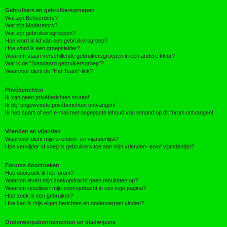
Gebruikers en gebruikersgroepen
Wat zijn Beheerders?
Wat zijn Moderators?
Wat zijn gebruikersgroepen?
Hoe word ik lid van een gebruikersgroep?
Hoe word ik een groepsleider?
Waarom staan verschillende gebruikersgroepen in een andere kleur?
Wat is de "Standaard gebruikersgroep"?
Waarvoor dient de "Het Team"-link?
Privéberichten
Ik kan geen privéberichten sturen!
Ik blijf ongewenste privéberichten ontvangen!
Ik heb spam of een e-mail met ongepaste inhoud van iemand op dit forum ontvangen!
Vrienden en vijanden
Waarvoor dient mijn vrienden- en vijandenlijst?
Hoe verwijder of voeg ik gebruikers toe aan mijn vrienden- en/of vijandenlijst?
Forums doorzoeken
Hoe doorzoek ik het forum?
Waarom levert mijn zoekopdracht geen resultaten op?
Waarom resulteert mijn zoekopdracht in een lege pagina?
Hoe zoek ik een gebruiker?
Hoe kan ik mijn eigen berichten en onderwerpen vinden?
Onderwerpabonnementen en bladwijzers