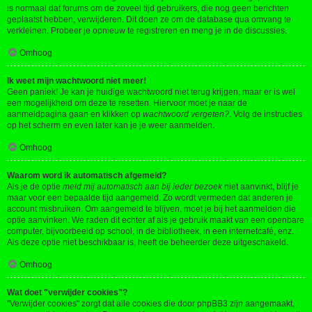
is normaal dat forums om de zoveel tijd gebruikers, die nog geen berichten
geplaatst hebben, verwijderen. Dit doen ze om de database qua omvang te
verkleinen. Probeer je opnieuw te registreren en meng je in de discussies.
Omhoog
Ik weet mijn wachtwoord niet meer!
Geen paniek! Je kan je huidige wachtwoord niet terug krijgen, maar er is wel
een mogelijkheid om deze te resetten. Hiervoor moet je naar de
aanmeldpagina gaan en klikken op
wachtwoord vergeten?
. Volg de instructies
op het scherm en even later kan je je weer aanmelden.
Omhoog
Waarom word ik automatisch afgemeld?
Als je de optie
meld mij automatisch aan bij ieder bezoek
niet aanvinkt, blijf je
maar voor een bepaalde tijd aangemeld. Zo wordt vermeden dat anderen je
account misbruiken. Om aangemeld te blijven, moet je bij het aanmelden die
optie aanvinken. We raden dit echter af als je gebruik maakt van een openbare
computer, bijvoorbeeld op school, in de bibliotheek, in een internetcafé, enz.
Als deze optie niet beschikbaar is, heeft de beheerder deze uitgeschakeld.
Omhoog
Wat doet "verwijder cookies"?
"Verwijder cookies" zorgt dat alle cookies die door phpBB3 zijn aangemaakt,