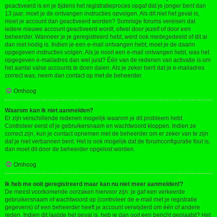
geactiveerd is en je tijdens het registratieproces opgaf dat je jonger bent dan
13 jaar, moet je de ontvangen instructies opvolgen. Als dit niet het geval is,
moet je account dan geactiveerd worden? Sommige forums vereisen dat
iedere nieuwe account geactiveerd wordt, ofwel door jezelf of door een
beheerder. Wanneer je je geregistreerd hebt, werd ook medegedeeld of dit al
dan niet nodig is. Indien je een e-mail ontvangen hebt, moet je de daarin
opgegeven instructies volgen. Als je nooit een e-mail ontvangen hebt, was het
opgegeven e-mailadres dan wel juist? Één van de redenen van activatie is om
het aantal valse accounts te doen dalen. Als je zeker bent dat je e-mailadres
correct was, neem dan contact op met de beheerder.
Omhoog
Waarom kan ik niet aanmelden?
Er zijn verschillende redenen mogelijk waarom je dit probleem hebt.
Controleer eerst of je gebruikersnaam en wachtwoord kloppen. Indien ze
correct zijn, kun je contact opnemen met de beheerder om er zeker van te zijn
dat je niet verbannen bent. Het is ook mogelijk dat de forumconfiguratie fout is,
dan moet dit door de beheerder opgelost worden.
Omhoog
Ik heb me ooit geregistreerd maar kan nu niet meer aanmelden!?
De meest voorkomende oorzaken hiervoor zijn: je gaf een verkeerde
gebruikersnaam of wachtwoord op (controleer de e-mail met je registratie
gegevens) of een beheerder heeft je account verwijderd om één of andere
reden. Indien dit laatste het geval is, heb je dan ooit een bericht geplaatst? Het