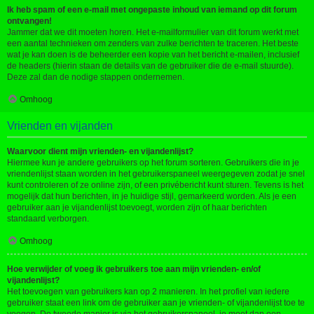
Ik heb spam of een e-mail met ongepaste inhoud van iemand op dit forum
ontvangen!
Jammer dat we dit moeten horen. Het e-mailformulier van dit forum werkt met
een aantal technieken om zenders van zulke berichten te traceren. Het beste
wat je kan doen is de beheerder een kopie van het bericht e-mailen, inclusief
de headers (hierin staan de details van de gebruiker die de e-mail stuurde).
Deze zal dan de nodige stappen ondernemen.
Omhoog
Vrienden en vijanden
Waarvoor dient mijn vrienden- en vijandenlijst?
Hiermee kun je andere gebruikers op het forum sorteren. Gebruikers die in je
vriendenlijst staan worden in het gebruikerspaneel weergegeven zodat je snel
kunt controleren of ze online zijn, of een privébericht kunt sturen. Tevens is het
mogelijk dat hun berichten, in je huidige stijl, gemarkeerd worden. Als je een
gebruiker aan je vijandenlijst toevoegt, worden zijn of haar berichten
standaard verborgen.
Omhoog
Hoe verwijder of voeg ik gebruikers toe aan mijn vrienden- en/of
vijandenlijst?
Het toevoegen van gebruikers kan op 2 manieren. In het profiel van iedere
gebruiker staat een link om de gebruiker aan je vrienden- of vijandenlijst toe te