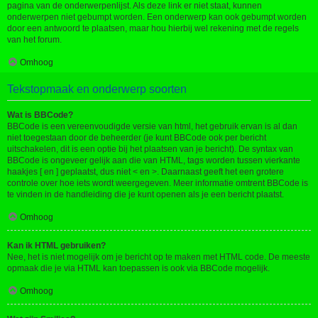
pagina van de onderwerpenlijst. Als deze link er niet staat, kunnen
onderwerpen niet gebumpt worden. Een onderwerp kan ook gebumpt worden
door een antwoord te plaatsen, maar hou hierbij wel rekening met de regels
van het forum.
Omhoog
Tekstopmaak en onderwerp soorten
Wat is BBCode?
BBCode is een vereenvoudigde versie van html, het gebruik ervan is al dan
niet toegestaan door de beheerder (je kunt BBCode ook per bericht
uitschakelen, dit is een optie bij het plaatsen van je bericht). De syntax van
BBCode is ongeveer gelijk aan die van HTML, tags worden tussen vierkante
haakjes [ en ] geplaatst, dus niet < en >. Daarnaast geeft het een grotere
controle over hoe iets wordt weergegeven. Meer informatie omtrent BBCode is
te vinden in de handleiding die je kunt openen als je een bericht plaatst.
Omhoog
Kan ik HTML gebruiken?
Nee, het is niet mogelijk om je bericht op te maken met HTML code. De meeste
opmaak die je via HTML kan toepassen is ook via BBCode mogelijk.
Omhoog