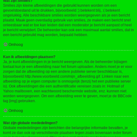
Wat zijn Smilies?
Smilies zijn kleine afbeeldingen die gebruikt kunnen worden om een
gevoelstoestand uit te drukken, bijvoorbeeld :) betekent blij, :( betekent
ongelukkig. Alle beschikbare smilies worden weergegeven als je een bericht
plaatst. Maak geen overdadig gebruik van smilies, ze maken een bericht snel
onleesbaar wat er toe kan leiden dat een moderator je bericht aanpast of heel
je bericht verwijdert. De beheerder kan ook een maximaal aantal smilies, dat in
een bericht gebruikt mag worden, bepaald hebben.
Omhoog
Kan ik afbeeldingen plaatsen?
Ja, je kunt afbeeldingen in je bericht weergeven. Als de beheerder bijlagen
toelaat kun je een afbeelding naar het forum uploaden. Anders moet je er voor
zorgen dat de afbeelding op een andere publieke server beschikbaar is,
bijvoorbeeld http://www.voorbeeld.com/mijn_afbeelding.gif. Linken naar een
afbeelding op je eigen computer is onmogelijk (tenzij het een publieke server
is). Ook afbeeldingen die een authentificatie vereisen zoals in: Hotmail of
Yahoo mailboxen, een wachtwoord beschermde website, enz. kunnen niet
worden weergegeven. Om een afbeelding weer te geven, moet je de BBCode
tag [img] gebruiken.
Omhoog
Wat zijn globale mededelingen?
Globale mededelingen zijn berichten die belangrijke informatie bevatten, je
komt ze dan ook op verschillende plaatsen tegen zoals bovenaan ieder forum