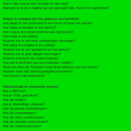
Wat is mijn rang en hoe verander ik mijn rang?
Wanneer ik op de e-maillink van een gebruiker klik, moet ik me aanmelden?
Vragen in verband met het plaatsen van berichten
Hoe plaats ik een onderwerp in een forum of maak een reactie?
Hoe wijzig of verwijder ik een bericht?
Hoe voeg ik een onderschrift toe aan mijn bericht?
Hoe maak ik een peiling?
Waarom kan ik niet meer peilingsopties toevoegen?
Hoe wijzig of verwijder ik een peiling?
Waarom kan ik een bepaald forum niet openen?
Waarom kan ik geen bijlagen toevoegen?
Waarom ontving ik een waarschuwing?
Hoe kan ik berichten aan een moderator melden?
Waarvoor dient de "Opslaan"-knop bij het plaatsen van een bericht?
Waarom moet mijn bericht goedgekeurd worden?
Hoe bump ik mijn onderwerp?
Tekstopmaak en onderwerp soorten
Wat is BBCode?
Kan ik HTML gebruiken?
Wat zijn Smilies?
Kan ik afbeeldingen plaatsen?
Wat zijn globale mededelingen?
Wat zijn mededelingen?
Wat zijn sticky onderwerpen?
Wat zijn gesloten onderwerpen?
Wat zijn onderwerpiconen?