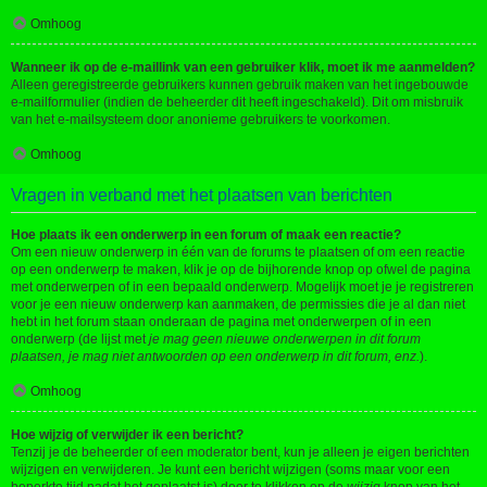
Omhoog
Wanneer ik op de e-maillink van een gebruiker klik, moet ik me aanmelden?
Alleen geregistreerde gebruikers kunnen gebruik maken van het ingebouwde
e-mailformulier (indien de beheerder dit heeft ingeschakeld). Dit om misbruik
van het e-mailsysteem door anonieme gebruikers te voorkomen.
Omhoog
Vragen in verband met het plaatsen van berichten
Hoe plaats ik een onderwerp in een forum of maak een reactie?
Om een nieuw onderwerp in één van de forums te plaatsen of om een reactie
op een onderwerp te maken, klik je op de bijhorende knop op ofwel de pagina
met onderwerpen of in een bepaald onderwerp. Mogelijk moet je je registreren
voor je een nieuw onderwerp kan aanmaken, de permissies die je al dan niet
hebt in het forum staan onderaan de pagina met onderwerpen of in een
onderwerp (de lijst met
je mag geen nieuwe onderwerpen in dit forum
plaatsen, je mag niet antwoorden op een onderwerp in dit forum, enz.
).
Omhoog
Hoe wijzig of verwijder ik een bericht?
Tenzij je de beheerder of een moderator bent, kun je alleen je eigen berichten
wijzigen en verwijderen. Je kunt een bericht wijzigen (soms maar voor een