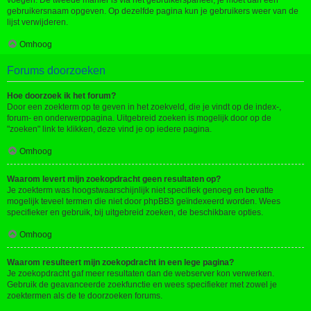
voegen. De tweede manier is via het gebruikerspaneel, je moet dan een
gebruikersnaam opgeven. Op dezelfde pagina kun je gebruikers weer van de
lijst verwijderen.
Omhoog
Forums doorzoeken
Hoe doorzoek ik het forum?
Door een zoekterm op te geven in het zoekveld, die je vindt op de index-,
forum- en onderwerppagina. Uitgebreid zoeken is mogelijk door op de
"zoeken" link te klikken, deze vind je op iedere pagina.
Omhoog
Waarom levert mijn zoekopdracht geen resultaten op?
Je zoekterm was hoogstwaarschijnlijk niet specifiek genoeg en bevatte
mogelijk teveel termen die niet door phpBB3 geïndexeerd worden. Wees
specifieker en gebruik, bij uitgebreid zoeken, de beschikbare opties.
Omhoog
Waarom resulteert mijn zoekopdracht in een lege pagina?
Je zoekopdracht gaf meer resultaten dan de webserver kon verwerken.
Gebruik de geavanceerde zoekfunctie en wees specifieker met zowel je
zoektermen als de te doorzoeken forums.