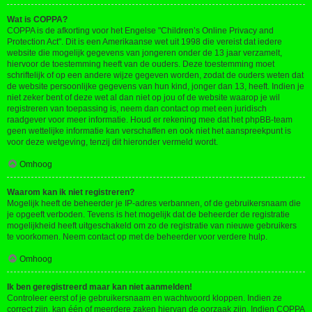
Wat is COPPA?
COPPA is de afkorting voor het Engelse "Children’s Online Privacy and
Protection Act". Dit is een Amerikaanse wet uit 1998 die vereist dat iedere
website die mogelijk gegevens van jongeren onder de 13 jaar verzamelt,
hiervoor de toestemming heeft van de ouders. Deze toestemming moet
schriftelijk of op een andere wijze gegeven worden, zodat de ouders weten dat
de website persoonlijke gegevens van hun kind, jonger dan 13, heeft. Indien je
niet zeker bent of deze wet al dan niet op jou of de website waarop je wil
registreren van toepassing is, neem dan contact op met een juridisch
raadgever voor meer informatie. Houd er rekening mee dat het phpBB-team
geen wettelijke informatie kan verschaffen en ook niet het aanspreekpunt is
voor deze wetgeving, tenzij dit hieronder vermeld wordt.
Omhoog
Waarom kan ik niet registreren?
Mogelijk heeft de beheerder je IP-adres verbannen, of de gebruikersnaam die
je opgeeft verboden. Tevens is het mogelijk dat de beheerder de registratie
mogelijkheid heeft uitgeschakeld om zo de registratie van nieuwe gebruikers
te voorkomen. Neem contact op met de beheerder voor verdere hulp.
Omhoog
Ik ben geregistreerd maar kan niet aanmelden!
Controleer eerst of je gebruikersnaam en wachtwoord kloppen. Indien ze
correct zijn, kan één of meerdere zaken hiervan de oorzaak zijn. Indien COPPA