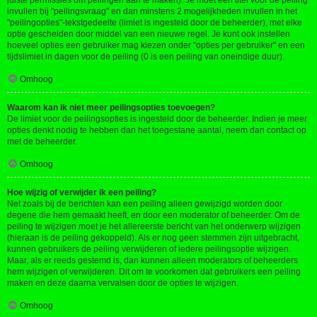
juiste permissies om peilingen aan te maken). Je moet een titel voor de peiling
invullen bij "peilingsvraag" en dan minstens 2 mogelijkheden invullen in het
"peilingopties"-tekstgedeelte (limiet is ingesteld door de beheerder), met elke
optie gescheiden door middel van een nieuwe regel. Je kunt ook instellen
hoeveel opties een gebruiker mag kiezen onder "opties per gebruiker" en een
tijdslimiet in dagen voor de peiling (0 is een peiling van oneindige duur).
Omhoog
Waarom kan ik niet meer peilingsopties toevoegen?
De limiet voor de peilingsopties is ingesteld door de beheerder. Indien je meer
opties denkt nodig te hebben dan het toegestane aantal, neem dan contact op
met de beheerder.
Omhoog
Hoe wijzig of verwijder ik een peiling?
Net zoals bij de berichten kan een peiling alleen gewijzigd worden door
degene die hem gemaakt heeft, en door een moderator of beheerder. Om de
peiling te wijzigen moet je het allereerste bericht van het onderwerp wijzigen
(hieraan is de peiling gekoppeld). Als er nog geen stemmen zijn uitgebracht,
kunnen gebruikers de peiling verwijderen of iedere peilingsoptie wijzigen.
Maar, als er reeds gestemd is, dan kunnen alleen moderators of beheerders
hem wijzigen of verwijderen. Dit om te voorkomen dat gebruikers een peiling
maken en deze daarna vervalsen door de opties te wijzigen.
Omhoog