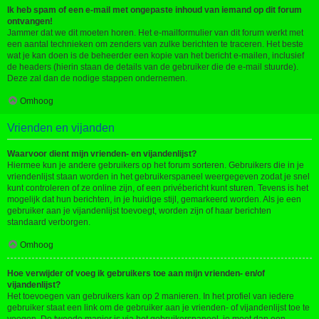
Ik heb spam of een e-mail met ongepaste inhoud van iemand op dit forum
ontvangen!
Jammer dat we dit moeten horen. Het e-mailformulier van dit forum werkt met
een aantal technieken om zenders van zulke berichten te traceren. Het beste
wat je kan doen is de beheerder een kopie van het bericht e-mailen, inclusief
de headers (hierin staan de details van de gebruiker die de e-mail stuurde).
Deze zal dan de nodige stappen ondernemen.
Omhoog
Vrienden en vijanden
Waarvoor dient mijn vrienden- en vijandenlijst?
Hiermee kun je andere gebruikers op het forum sorteren. Gebruikers die in je
vriendenlijst staan worden in het gebruikerspaneel weergegeven zodat je snel
kunt controleren of ze online zijn, of een privébericht kunt sturen. Tevens is het
mogelijk dat hun berichten, in je huidige stijl, gemarkeerd worden. Als je een
gebruiker aan je vijandenlijst toevoegt, worden zijn of haar berichten
standaard verborgen.
Omhoog
Hoe verwijder of voeg ik gebruikers toe aan mijn vrienden- en/of
vijandenlijst?
Het toevoegen van gebruikers kan op 2 manieren. In het profiel van iedere
gebruiker staat een link om de gebruiker aan je vrienden- of vijandenlijst toe te