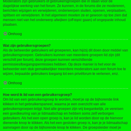
Moderators zijn gebruikers of gebruikersgroepen die in staan voor de
dagelijkse werking van het forum. Ze kunnen, in de forums die ze modereren,
berichten wijzigen en verwijderen; onderwerpen sluiten, openen, verplaatsen,
splitsen en verwijderen. In het algemeen moeten ze er gewoon op toe zien dat
mensen niet van het onderwerp afwijken (
off-topic
gaan) of ongepaste inhoud
plaatsen.
Omhoog
Wat zijn gebruikersgroepen?
Als de beheerder gebruikers wil groeperen, kan hij/zij dit doen door middel van
gebruikersgroepen. Gebruikers kunnen van meerdere groepen lid zijn (dit
verschilt per forum), deze groepen kunnen verschillende
permissies/toegangspermissies hebben. Op deze manier is het voor de
beheerder een stuk gemakkelijker meerdere moderators aan een forum toe te
wijzen, bepaalde gebruikers toegang tot een privéforum te verlenen, enz.
Omhoog
Hoe word ik lid van een gebruikersgroep?
Om lid van een gebruikersgroep te worden, moet je op de bijhorende link
klikken in het gebruikerspaneel, waarna je een overzicht van alle
gebruikersgroepen krijgt. Niet alle groepen zijn vrij toegankelijk, ze vereisen
een goedkeuring van je lidmaatschap en hebben soms zelf verborgen
gebruikers. Als het een open groep is, kan je lid worden door op de hiervoor
dienende knop te klikken. Als het een gesloten groep is, kan je je lidmaatschap
aanvragen door op de bijhorende knop te klikken. De groepsleider moet je