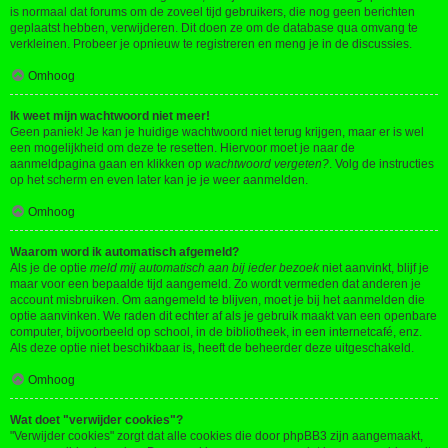
is normaal dat forums om de zoveel tijd gebruikers, die nog geen berichten
geplaatst hebben, verwijderen. Dit doen ze om de database qua omvang te
verkleinen. Probeer je opnieuw te registreren en meng je in de discussies.
Omhoog
Ik weet mijn wachtwoord niet meer!
Geen paniek! Je kan je huidige wachtwoord niet terug krijgen, maar er is wel
een mogelijkheid om deze te resetten. Hiervoor moet je naar de
aanmeldpagina gaan en klikken op
wachtwoord vergeten?
. Volg de instructies
op het scherm en even later kan je je weer aanmelden.
Omhoog
Waarom word ik automatisch afgemeld?
Als je de optie
meld mij automatisch aan bij ieder bezoek
niet aanvinkt, blijf je
maar voor een bepaalde tijd aangemeld. Zo wordt vermeden dat anderen je
account misbruiken. Om aangemeld te blijven, moet je bij het aanmelden die
optie aanvinken. We raden dit echter af als je gebruik maakt van een openbare
computer, bijvoorbeeld op school, in de bibliotheek, in een internetcafé, enz.
Als deze optie niet beschikbaar is, heeft de beheerder deze uitgeschakeld.
Omhoog
Wat doet "verwijder cookies"?
"Verwijder cookies" zorgt dat alle cookies die door phpBB3 zijn aangemaakt,