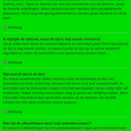
Sydney, enz.). Wees er bewust van dat het veranderen van de tijdzone, zoals
de meeste instellingen, alleen gedaan kunnen worden door geregistreerde
gebruikers. Als je nog niet geregistreerd bent is dit een goed moment om dit te
doen.
Omhoog
Ik wijzigde de tijdzone, maar de tijd is nog steeds verkeerd!
Als je zeker bent dat je de correcte tijdzone en zomertijd goed hebt ingevuld en
de tijd is nog steeds anders, is waarschijnlijk de tijd op de server verkeerd
ingesteld en zullen de beheerders een aanpassing moeten doen.
Omhoog
Mijn taal zit niet in de lijst!
De meest voorkomende reden hiervoor is dat de beheerder je taal niet
geïnstalleerd heeft, of dat nog niemand het forum in je taal vertaald heeft. Je
kunt altijd aan de beheerder vragen of hij het talenpakket, dat je nodig hebt, wil
installeren. Indien het nog niet bestaat, mag je gerust de vertaling maken. Meer
informatie hieromtrent kan gevonden worden op de website van phpBB
Limited (de link staat onderaan iedere pagina).
Omhoog
Wat zijn de afbeeldingen naast mijn gebruikersnaam?
Er kunnen 2 afbeeldingen bij een gebruikersnaam staan als je berichten leest.