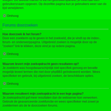
voegen. De tweede manier is via het gebruikerspaneel, je moet dan een
gebruikersnaam opgeven. Op dezelfde pagina kun je gebruikers weer van de
lijst verwijderen.
Omhoog
Forums doorzoeken
Hoe doorzoek ik het forum?
Door een zoekterm op te geven in het zoekveld, die je vindt op de index-,
forum- en onderwerppagina. Uitgebreid zoeken is mogelijk door op de
"zoeken" link te klikken, deze vind je op iedere pagina.
Omhoog
Waarom levert mijn zoekopdracht geen resultaten op?
Je zoekterm was hoogstwaarschijnlijk niet specifiek genoeg en bevatte
mogelijk teveel termen die niet door phpBB3 geïndexeerd worden. Wees
specifieker en gebruik, bij uitgebreid zoeken, de beschikbare opties.
Omhoog
Waarom resulteert mijn zoekopdracht in een lege pagina?
Je zoekopdracht gaf meer resultaten dan de webserver kon verwerken.
Gebruik de geavanceerde zoekfunctie en wees specifieker met zowel je
zoektermen als de te doorzoeken forums.