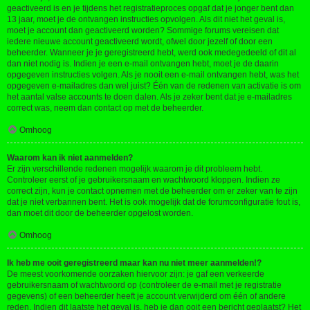
geactiveerd is en je tijdens het registratieproces opgaf dat je jonger bent dan
13 jaar, moet je de ontvangen instructies opvolgen. Als dit niet het geval is,
moet je account dan geactiveerd worden? Sommige forums vereisen dat
iedere nieuwe account geactiveerd wordt, ofwel door jezelf of door een
beheerder. Wanneer je je geregistreerd hebt, werd ook medegedeeld of dit al
dan niet nodig is. Indien je een e-mail ontvangen hebt, moet je de daarin
opgegeven instructies volgen. Als je nooit een e-mail ontvangen hebt, was het
opgegeven e-mailadres dan wel juist? Één van de redenen van activatie is om
het aantal valse accounts te doen dalen. Als je zeker bent dat je e-mailadres
correct was, neem dan contact op met de beheerder.
Omhoog
Waarom kan ik niet aanmelden?
Er zijn verschillende redenen mogelijk waarom je dit probleem hebt.
Controleer eerst of je gebruikersnaam en wachtwoord kloppen. Indien ze
correct zijn, kun je contact opnemen met de beheerder om er zeker van te zijn
dat je niet verbannen bent. Het is ook mogelijk dat de forumconfiguratie fout is,
dan moet dit door de beheerder opgelost worden.
Omhoog
Ik heb me ooit geregistreerd maar kan nu niet meer aanmelden!?
De meest voorkomende oorzaken hiervoor zijn: je gaf een verkeerde
gebruikersnaam of wachtwoord op (controleer de e-mail met je registratie
gegevens) of een beheerder heeft je account verwijderd om één of andere
reden. Indien dit laatste het geval is, heb je dan ooit een bericht geplaatst? Het