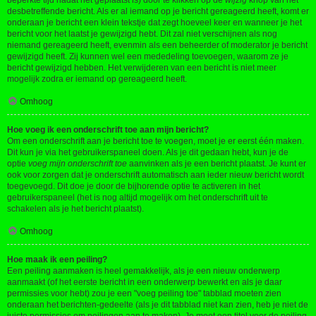
beperkte tijd nadat het geplaatst is) door te klikken op de
wijzig
knop van het
desbetreffende bericht. Als er al iemand op je bericht gereageerd heeft, komt er
onderaan je bericht een klein tekstje dat zegt hoeveel keer en wanneer je het
bericht voor het laatst je gewijzigd hebt. Dit zal niet verschijnen als nog
niemand gereageerd heeft, evenmin als een beheerder of moderator je bericht
gewijzigd heeft. Zij kunnen wel een mededeling toevoegen, waarom ze je
bericht gewijzigd hebben. Het verwijderen van een bericht is niet meer
mogelijk zodra er iemand op gereageerd heeft.
Omhoog
Hoe voeg ik een onderschrift toe aan mijn bericht?
Om een onderschrift aan je bericht toe te voegen, moet je er eerst één maken.
Dit kun je via het gebruikerspaneel doen. Als je dit gedaan hebt, kun je de
optie
voeg mijn onderschrift toe
aanvinken als je een bericht plaatst. Je kunt er
ook voor zorgen dat je onderschrift automatisch aan ieder nieuw bericht wordt
toegevoegd. Dit doe je door de bijhorende optie te activeren in het
gebruikerspaneel (het is nog altijd mogelijk om het onderschrift uit te
schakelen als je het bericht plaatst).
Omhoog
Hoe maak ik een peiling?
Een peiling aanmaken is heel gemakkelijk, als je een nieuw onderwerp
aanmaakt (of het eerste bericht in een onderwerp bewerkt en als je daar
permissies voor hebt) zou je een "voeg peiling toe" tabblad moeten zien
onderaan het berichten-gedeelte (als je dit tabblad niet kan zien, heb je niet de