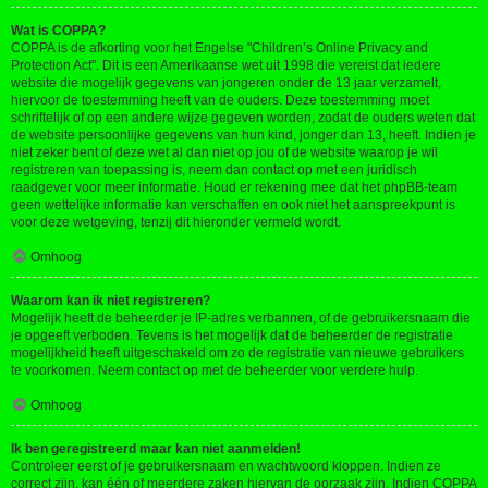
Wat is COPPA?
COPPA is de afkorting voor het Engelse "Children’s Online Privacy and
Protection Act". Dit is een Amerikaanse wet uit 1998 die vereist dat iedere
website die mogelijk gegevens van jongeren onder de 13 jaar verzamelt,
hiervoor de toestemming heeft van de ouders. Deze toestemming moet
schriftelijk of op een andere wijze gegeven worden, zodat de ouders weten dat
de website persoonlijke gegevens van hun kind, jonger dan 13, heeft. Indien je
niet zeker bent of deze wet al dan niet op jou of de website waarop je wil
registreren van toepassing is, neem dan contact op met een juridisch
raadgever voor meer informatie. Houd er rekening mee dat het phpBB-team
geen wettelijke informatie kan verschaffen en ook niet het aanspreekpunt is
voor deze wetgeving, tenzij dit hieronder vermeld wordt.
Omhoog
Waarom kan ik niet registreren?
Mogelijk heeft de beheerder je IP-adres verbannen, of de gebruikersnaam die
je opgeeft verboden. Tevens is het mogelijk dat de beheerder de registratie
mogelijkheid heeft uitgeschakeld om zo de registratie van nieuwe gebruikers
te voorkomen. Neem contact op met de beheerder voor verdere hulp.
Omhoog
Ik ben geregistreerd maar kan niet aanmelden!
Controleer eerst of je gebruikersnaam en wachtwoord kloppen. Indien ze
correct zijn, kan één of meerdere zaken hiervan de oorzaak zijn. Indien COPPA