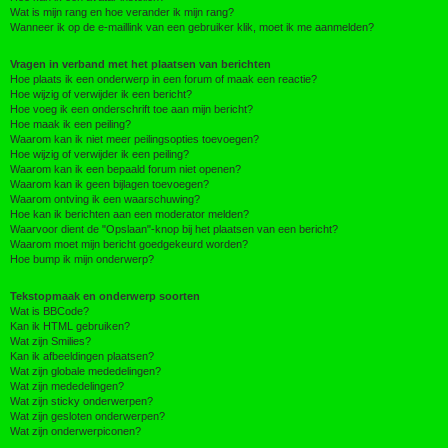
Wat is mijn rang en hoe verander ik mijn rang?
Wanneer ik op de e-maillink van een gebruiker klik, moet ik me aanmelden?
Vragen in verband met het plaatsen van berichten
Hoe plaats ik een onderwerp in een forum of maak een reactie?
Hoe wijzig of verwijder ik een bericht?
Hoe voeg ik een onderschrift toe aan mijn bericht?
Hoe maak ik een peiling?
Waarom kan ik niet meer peilingsopties toevoegen?
Hoe wijzig of verwijder ik een peiling?
Waarom kan ik een bepaald forum niet openen?
Waarom kan ik geen bijlagen toevoegen?
Waarom ontving ik een waarschuwing?
Hoe kan ik berichten aan een moderator melden?
Waarvoor dient de "Opslaan"-knop bij het plaatsen van een bericht?
Waarom moet mijn bericht goedgekeurd worden?
Hoe bump ik mijn onderwerp?
Tekstopmaak en onderwerp soorten
Wat is BBCode?
Kan ik HTML gebruiken?
Wat zijn Smilies?
Kan ik afbeeldingen plaatsen?
Wat zijn globale mededelingen?
Wat zijn mededelingen?
Wat zijn sticky onderwerpen?
Wat zijn gesloten onderwerpen?
Wat zijn onderwerpiconen?