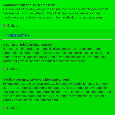
Waarvoor dient de "Het Team"-link?
Als je op deze link klikt, kom je op een pagina die een overzicht geeft van de
mensen die het forum beheren. Deze lijst bevat alle beheerders en de
moderators, met bijhorende details omtrent welke forums ze modereren.
Omhoog
Privéberichten
Ik kan geen privéberichten sturen!
Hiervoor zijn drie redenen mogelijk: ofwel ben je niet geregistreerd en/of
aangemeld, de beheerder heeft de privéberichten functie uitgeschakeld, of de
beheerder heeft ingesteld dat je geen privéberichten kan sturen. Indien dit
laatste het geval is, neem dan contact op met de beheerder.
Omhoog
Ik blijf ongewenste privéberichten ontvangen!
Je kunt gebruikers blokkeren zodat ze je geen privéberichten meer kunnen
sturen, dit gebeurt via het gebruikerspaneel. Als je ongepaste privéberichten
ontvangt van een bepaalde gebruiker, neem dan contact op met de beheerder,
deze kan ervoor zorgen dat hij of zij niet langer privéberichten kan sturen of
gebruik de meldknop in het privébericht.
Omhoog