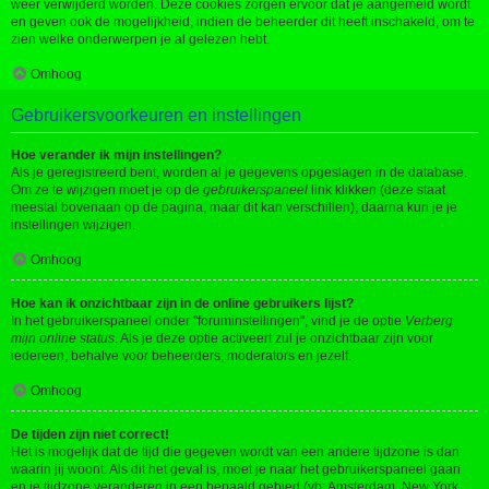
weer verwijderd worden. Deze cookies zorgen ervoor dat je aangemeld wordt
en geven ook de mogelijkheid, indien de beheerder dit heeft inschakeld, om te
zien welke onderwerpen je al gelezen hebt.
Omhoog
Gebruikersvoorkeuren en instellingen
Hoe verander ik mijn instellingen?
Als je geregistreerd bent, worden al je gegevens opgeslagen in de database.
Om ze te wijzigen moet je op de
gebruikerspaneel
link klikken (deze staat
meestal bovenaan op de pagina, maar dit kan verschillen), daarna kun je je
instellingen wijzigen.
Omhoog
Hoe kan ik onzichtbaar zijn in de online gebruikers lijst?
In het gebruikerspaneel onder "foruminstellingen", vind je de optie
Verberg
mijn online status
. Als je deze optie activeert zul je onzichtbaar zijn voor
iedereen, behalve voor beheerders, moderators en jezelf.
Omhoog
De tijden zijn niet correct!
Het is mogelijk dat de tijd die gegeven wordt van een andere tijdzone is dan
waarin jij woont. Als dit het geval is, moet je naar het gebruikerspaneel gaan
en je tijdzone veranderen in een bepaald gebied (vb: Amsterdam, New York,