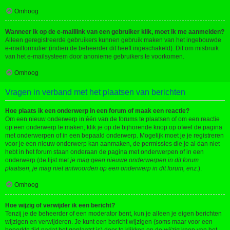
Omhoog
Wanneer ik op de e-maillink van een gebruiker klik, moet ik me aanmelden?
Alleen geregistreerde gebruikers kunnen gebruik maken van het ingebouwde
e-mailformulier (indien de beheerder dit heeft ingeschakeld). Dit om misbruik
van het e-mailsysteem door anonieme gebruikers te voorkomen.
Omhoog
Vragen in verband met het plaatsen van berichten
Hoe plaats ik een onderwerp in een forum of maak een reactie?
Om een nieuw onderwerp in één van de forums te plaatsen of om een reactie
op een onderwerp te maken, klik je op de bijhorende knop op ofwel de pagina
met onderwerpen of in een bepaald onderwerp. Mogelijk moet je je registreren
voor je een nieuw onderwerp kan aanmaken, de permissies die je al dan niet
hebt in het forum staan onderaan de pagina met onderwerpen of in een
onderwerp (de lijst met
je mag geen nieuwe onderwerpen in dit forum
plaatsen, je mag niet antwoorden op een onderwerp in dit forum, enz.
).
Omhoog
Hoe wijzig of verwijder ik een bericht?
Tenzij je de beheerder of een moderator bent, kun je alleen je eigen berichten
wijzigen en verwijderen. Je kunt een bericht wijzigen (soms maar voor een