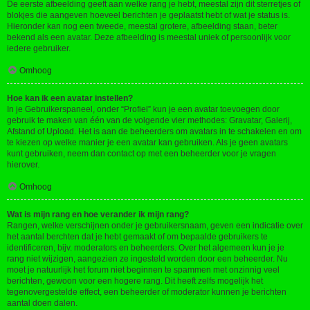
De eerste afbeelding geeft aan welke rang je hebt, meestal zijn dit sterretjes of
blokjes die aangeven hoeveel berichten je geplaatst hebt of wat je status is.
Hieronder kan nog een tweede, meestal grotere, afbeelding staan, beter
bekend als een avatar. Deze afbeelding is meestal uniek of persoonlijk voor
iedere gebruiker.
Omhoog
Hoe kan ik een avatar instellen?
In je Gebruikerspaneel, onder “Profiel” kun je een avatar toevoegen door
gebruik te maken van één van de volgende vier methodes: Gravatar, Galerij,
Afstand of Upload. Het is aan de beheerders om avatars in te schakelen en om
te kiezen op welke manier je een avatar kan gebruiken. Als je geen avatars
kunt gebruiken, neem dan contact op met een beheerder voor je vragen
hierover.
Omhoog
Wat is mijn rang en hoe verander ik mijn rang?
Rangen, welke verschijnen onder je gebruikersnaam, geven een indicatie over
het aantal berchten dat je hebt gemaakt of om bepaalde gebruikers te
identificeren, bijv. moderators en beheerders. Over het algemeen kun je je
rang niet wijzigen, aangezien ze ingesteld worden door een beheerder. Nu
moet je natuurlijk het forum niet beginnen te spammen met onzinnig veel
berichten, gewoon voor een hogere rang. Dit heeft zelfs mogelijk het
tegenovergestelde effect, een beheerder of moderator kunnen je berichten
aantal doen dalen.