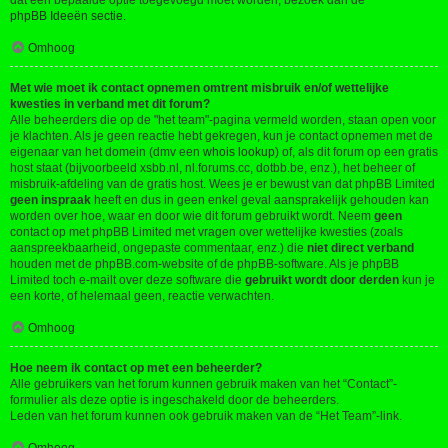
dat een bepaalde optie toegevoegd moet worden, bezoek dan de
phpBB Ideeën sectie
.
Omhoog
Met wie moet ik contact opnemen omtrent misbruik en/of wettelijke
kwesties in verband met dit forum?
Alle beheerders die op de "het team"-pagina vermeld worden, staan open voor
je klachten. Als je geen reactie hebt gekregen, kun je contact opnemen met de
eigenaar van het domein (dmv een
whois lookup
) of, als dit forum op een gratis
host staat (bijvoorbeeld xsbb.nl, nl.forums.cc, dotbb.be, enz.), het beheer of
misbruik-afdeling van de gratis host. Wees je er bewust van dat phpBB Limited
geen inspraak
heeft en dus in geen enkel geval aansprakelijk gehouden kan
worden over hoe, waar en door wie dit forum gebruikt wordt. Neem
geen
contact op met phpBB Limited met vragen over wettelijke kwesties (zoals
aanspreekbaarheid, ongepaste commentaar, enz.) die
niet direct verband
houden met de phpBB.com-website of de phpBB-software. Als je phpBB
Limited toch e-mailt over deze software die
gebruikt wordt door derden
kun je
een korte, of helemaal geen, reactie verwachten.
Omhoog
Hoe neem ik contact op met een beheerder?
Alle gebruikers van het forum kunnen gebruik maken van het “Contact”-
formulier als deze optie is ingeschakeld door de beheerders.
Leden van het forum kunnen ook gebruik maken van de “Het Team”-link.