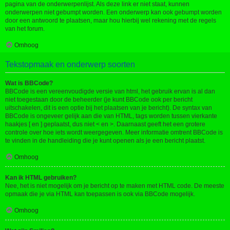
pagina van de onderwerpenlijst. Als deze link er niet staat, kunnen
onderwerpen niet gebumpt worden. Een onderwerp kan ook gebumpt worden
door een antwoord te plaatsen, maar hou hierbij wel rekening met de regels
van het forum.
Omhoog
Tekstopmaak en onderwerp soorten
Wat is BBCode?
BBCode is een vereenvoudigde versie van html, het gebruik ervan is al dan
niet toegestaan door de beheerder (je kunt BBCode ook per bericht
uitschakelen, dit is een optie bij het plaatsen van je bericht). De syntax van
BBCode is ongeveer gelijk aan die van HTML, tags worden tussen vierkante
haakjes [ en ] geplaatst, dus niet < en >. Daarnaast geeft het een grotere
controle over hoe iets wordt weergegeven. Meer informatie omtrent BBCode is
te vinden in de handleiding die je kunt openen als je een bericht plaatst.
Omhoog
Kan ik HTML gebruiken?
Nee, het is niet mogelijk om je bericht op te maken met HTML code. De meeste
opmaak die je via HTML kan toepassen is ook via BBCode mogelijk.
Omhoog