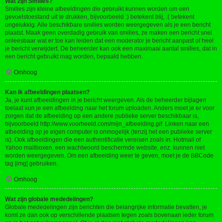
Wat zijn Smilies?
Smilies zijn kleine afbeeldingen die gebruikt kunnen worden om een
gevoelstoestand uit te drukken, bijvoorbeeld :) betekent blij, :( betekent
ongelukkig. Alle beschikbare smilies worden weergegeven als je een bericht
plaatst. Maak geen overdadig gebruik van smilies, ze maken een bericht snel
onleesbaar wat er toe kan leiden dat een moderator je bericht aanpast of heel
je bericht verwijdert. De beheerder kan ook een maximaal aantal smilies, dat in
een bericht gebruikt mag worden, bepaald hebben.
Omhoog
Kan ik afbeeldingen plaatsen?
Ja, je kunt afbeeldingen in je bericht weergeven. Als de beheerder bijlagen
toelaat kun je een afbeelding naar het forum uploaden. Anders moet je er voor
zorgen dat de afbeelding op een andere publieke server beschikbaar is,
bijvoorbeeld http://www.voorbeeld.com/mijn_afbeelding.gif. Linken naar een
afbeelding op je eigen computer is onmogelijk (tenzij het een publieke server
is). Ook afbeeldingen die een authentificatie vereisen zoals in: Hotmail of
Yahoo mailboxen, een wachtwoord beschermde website, enz. kunnen niet
worden weergegeven. Om een afbeelding weer te geven, moet je de BBCode
tag [img] gebruiken.
Omhoog
Wat zijn globale mededelingen?
Globale mededelingen zijn berichten die belangrijke informatie bevatten, je
komt ze dan ook op verschillende plaatsen tegen zoals bovenaan ieder forum