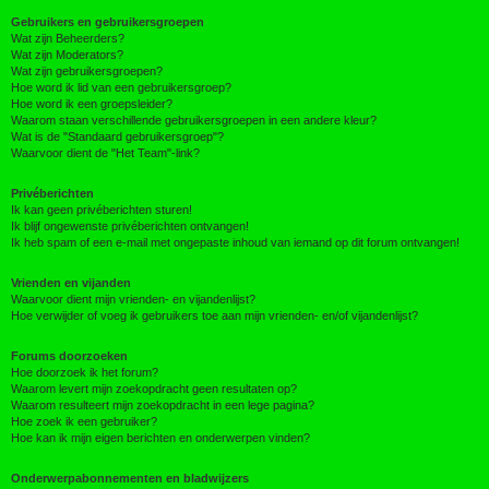
Gebruikers en gebruikersgroepen
Wat zijn Beheerders?
Wat zijn Moderators?
Wat zijn gebruikersgroepen?
Hoe word ik lid van een gebruikersgroep?
Hoe word ik een groepsleider?
Waarom staan verschillende gebruikersgroepen in een andere kleur?
Wat is de "Standaard gebruikersgroep"?
Waarvoor dient de "Het Team"-link?
Privéberichten
Ik kan geen privéberichten sturen!
Ik blijf ongewenste privéberichten ontvangen!
Ik heb spam of een e-mail met ongepaste inhoud van iemand op dit forum ontvangen!
Vrienden en vijanden
Waarvoor dient mijn vrienden- en vijandenlijst?
Hoe verwijder of voeg ik gebruikers toe aan mijn vrienden- en/of vijandenlijst?
Forums doorzoeken
Hoe doorzoek ik het forum?
Waarom levert mijn zoekopdracht geen resultaten op?
Waarom resulteert mijn zoekopdracht in een lege pagina?
Hoe zoek ik een gebruiker?
Hoe kan ik mijn eigen berichten en onderwerpen vinden?
Onderwerpabonnementen en bladwijzers