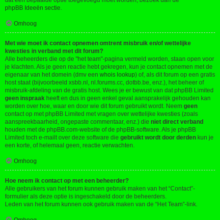
dat een bepaalde optie toegevoegd moet worden, bezoek dan de
phpBB Ideeën sectie
.
Omhoog
Met wie moet ik contact opnemen omtrent misbruik en/of wettelijke
kwesties in verband met dit forum?
Alle beheerders die op de "het team"-pagina vermeld worden, staan open voor
je klachten. Als je geen reactie hebt gekregen, kun je contact opnemen met de
eigenaar van het domein (dmv een
whois lookup
) of, als dit forum op een gratis
host staat (bijvoorbeeld xsbb.nl, nl.forums.cc, dotbb.be, enz.), het beheer of
misbruik-afdeling van de gratis host. Wees je er bewust van dat phpBB Limited
geen inspraak
heeft en dus in geen enkel geval aansprakelijk gehouden kan
worden over hoe, waar en door wie dit forum gebruikt wordt. Neem
geen
contact op met phpBB Limited met vragen over wettelijke kwesties (zoals
aanspreekbaarheid, ongepaste commentaar, enz.) die
niet direct verband
houden met de phpBB.com-website of de phpBB-software. Als je phpBB
Limited toch e-mailt over deze software die
gebruikt wordt door derden
kun je
een korte, of helemaal geen, reactie verwachten.
Omhoog
Hoe neem ik contact op met een beheerder?
Alle gebruikers van het forum kunnen gebruik maken van het “Contact”-
formulier als deze optie is ingeschakeld door de beheerders.
Leden van het forum kunnen ook gebruik maken van de “Het Team”-link.