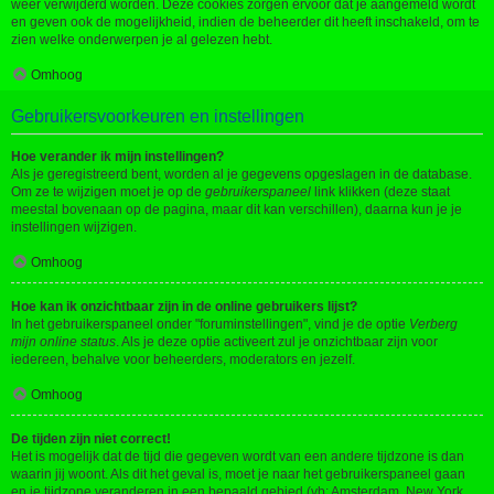
weer verwijderd worden. Deze cookies zorgen ervoor dat je aangemeld wordt
en geven ook de mogelijkheid, indien de beheerder dit heeft inschakeld, om te
zien welke onderwerpen je al gelezen hebt.
Omhoog
Gebruikersvoorkeuren en instellingen
Hoe verander ik mijn instellingen?
Als je geregistreerd bent, worden al je gegevens opgeslagen in de database.
Om ze te wijzigen moet je op de
gebruikerspaneel
link klikken (deze staat
meestal bovenaan op de pagina, maar dit kan verschillen), daarna kun je je
instellingen wijzigen.
Omhoog
Hoe kan ik onzichtbaar zijn in de online gebruikers lijst?
In het gebruikerspaneel onder "foruminstellingen", vind je de optie
Verberg
mijn online status
. Als je deze optie activeert zul je onzichtbaar zijn voor
iedereen, behalve voor beheerders, moderators en jezelf.
Omhoog
De tijden zijn niet correct!
Het is mogelijk dat de tijd die gegeven wordt van een andere tijdzone is dan
waarin jij woont. Als dit het geval is, moet je naar het gebruikerspaneel gaan
en je tijdzone veranderen in een bepaald gebied (vb: Amsterdam, New York,