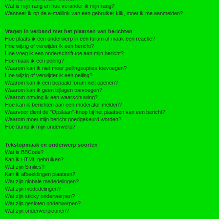
Wat is mijn rang en hoe verander ik mijn rang?
Wanneer ik op de e-maillink van een gebruiker klik, moet ik me aanmelden?
Vragen in verband met het plaatsen van berichten
Hoe plaats ik een onderwerp in een forum of maak een reactie?
Hoe wijzig of verwijder ik een bericht?
Hoe voeg ik een onderschrift toe aan mijn bericht?
Hoe maak ik een peiling?
Waarom kan ik niet meer peilingsopties toevoegen?
Hoe wijzig of verwijder ik een peiling?
Waarom kan ik een bepaald forum niet openen?
Waarom kan ik geen bijlagen toevoegen?
Waarom ontving ik een waarschuwing?
Hoe kan ik berichten aan een moderator melden?
Waarvoor dient de "Opslaan"-knop bij het plaatsen van een bericht?
Waarom moet mijn bericht goedgekeurd worden?
Hoe bump ik mijn onderwerp?
Tekstopmaak en onderwerp soorten
Wat is BBCode?
Kan ik HTML gebruiken?
Wat zijn Smilies?
Kan ik afbeeldingen plaatsen?
Wat zijn globale mededelingen?
Wat zijn mededelingen?
Wat zijn sticky onderwerpen?
Wat zijn gesloten onderwerpen?
Wat zijn onderwerpiconen?