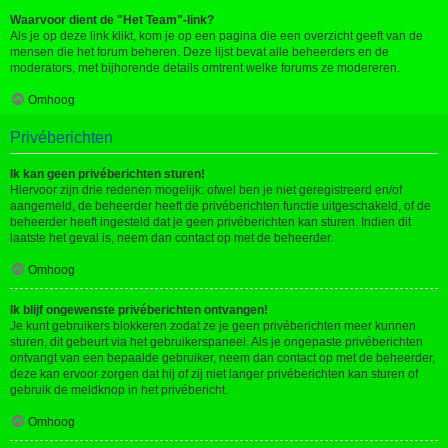
Waarvoor dient de "Het Team"-link?
Als je op deze link klikt, kom je op een pagina die een overzicht geeft van de
mensen die het forum beheren. Deze lijst bevat alle beheerders en de
moderators, met bijhorende details omtrent welke forums ze modereren.
Omhoog
Privéberichten
Ik kan geen privéberichten sturen!
Hiervoor zijn drie redenen mogelijk: ofwel ben je niet geregistreerd en/of
aangemeld, de beheerder heeft de privéberichten functie uitgeschakeld, of de
beheerder heeft ingesteld dat je geen privéberichten kan sturen. Indien dit
laatste het geval is, neem dan contact op met de beheerder.
Omhoog
Ik blijf ongewenste privéberichten ontvangen!
Je kunt gebruikers blokkeren zodat ze je geen privéberichten meer kunnen
sturen, dit gebeurt via het gebruikerspaneel. Als je ongepaste privéberichten
ontvangt van een bepaalde gebruiker, neem dan contact op met de beheerder,
deze kan ervoor zorgen dat hij of zij niet langer privéberichten kan sturen of
gebruik de meldknop in het privébericht.
Omhoog