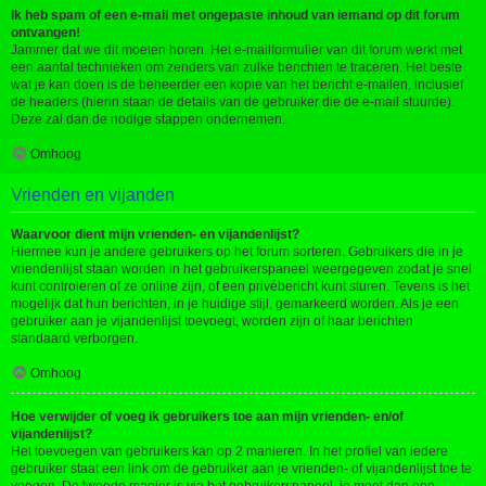
Ik heb spam of een e-mail met ongepaste inhoud van iemand op dit forum
ontvangen!
Jammer dat we dit moeten horen. Het e-mailformulier van dit forum werkt met
een aantal technieken om zenders van zulke berichten te traceren. Het beste
wat je kan doen is de beheerder een kopie van het bericht e-mailen, inclusief
de headers (hierin staan de details van de gebruiker die de e-mail stuurde).
Deze zal dan de nodige stappen ondernemen.
Omhoog
Vrienden en vijanden
Waarvoor dient mijn vrienden- en vijandenlijst?
Hiermee kun je andere gebruikers op het forum sorteren. Gebruikers die in je
vriendenlijst staan worden in het gebruikerspaneel weergegeven zodat je snel
kunt controleren of ze online zijn, of een privébericht kunt sturen. Tevens is het
mogelijk dat hun berichten, in je huidige stijl, gemarkeerd worden. Als je een
gebruiker aan je vijandenlijst toevoegt, worden zijn of haar berichten
standaard verborgen.
Omhoog
Hoe verwijder of voeg ik gebruikers toe aan mijn vrienden- en/of
vijandenlijst?
Het toevoegen van gebruikers kan op 2 manieren. In het profiel van iedere
gebruiker staat een link om de gebruiker aan je vrienden- of vijandenlijst toe te