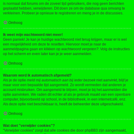
is normaal dat forums om de zoveel tijd gebruikers, die nog geen berichten
geplaatst hebben, verwijderen. Dit doen ze om de database qua omvang te
verkleinen. Probeer je opnieuw te registreren en meng je in de discussies.
Omhoog
Ik weet mijn wachtwoord niet meer!
Geen paniek! Je kan je huidige wachtwoord niet terug krijgen, maar er is wel
een mogelijkheid om deze te resetten. Hiervoor moet je naar de
aanmeldpagina gaan en klikken op
wachtwoord vergeten?
. Volg de instructies
op het scherm en even later kan je je weer aanmelden.
Omhoog
Waarom word ik automatisch afgemeld?
Als je de optie
meld mij automatisch aan bij ieder bezoek
niet aanvinkt, blijf je
maar voor een bepaalde tijd aangemeld. Zo wordt vermeden dat anderen je
account misbruiken. Om aangemeld te blijven, moet je bij het aanmelden die
optie aanvinken. We raden dit echter af als je gebruik maakt van een openbare
computer, bijvoorbeeld op school, in de bibliotheek, in een internetcafé, enz.
Als deze optie niet beschikbaar is, heeft de beheerder deze uitgeschakeld.
Omhoog
Wat doet "verwijder cookies"?
"Verwijder cookies" zorgt dat alle cookies die door phpBB3 zijn aangemaakt,