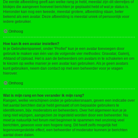
De eerste afbeelding geeft aan welke rang je hebt, meestal zijn dit sterretjes of
blokjes die aangeven hoeveel berichten je geplaatst hebt of wat je status is.
Hieronder kan nog een tweede, meestal grotere, afbeelding staan, beter
bekend als een avatar. Deze afbeelding is meestal uniek of persoonlijk voor
iedere gebruiker.
Omhoog
Hoe kan ik een avatar instellen?
In je Gebruikerspaneel, onder “Profiel” kun je een avatar toevoegen door
gebruik te maken van één van de volgende vier methodes: Gravatar, Galerij,
Afstand of Upload. Het is aan de beheerders om avatars in te schakelen en om
te kiezen op welke manier je een avatar kan gebruiken. Als je geen avatars
kunt gebruiken, neem dan contact op met een beheerder voor je vragen
hierover.
Omhoog
Wat is mijn rang en hoe verander ik mijn rang?
Rangen, welke verschijnen onder je gebruikersnaam, geven een indicatie over
het aantal berchten dat je hebt gemaakt of om bepaalde gebruikers te
identificeren, bijv. moderators en beheerders. Over het algemeen kun je je
rang niet wijzigen, aangezien ze ingesteld worden door een beheerder. Nu
moet je natuurlijk het forum niet beginnen te spammen met onzinnig veel
berichten, gewoon voor een hogere rang. Dit heeft zelfs mogelijk het
tegenovergestelde effect, een beheerder of moderator kunnen je berichten
aantal doen dalen.