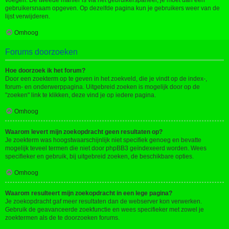
voegen. De tweede manier is via het gebruikerspaneel, je moet dan een
gebruikersnaam opgeven. Op dezelfde pagina kun je gebruikers weer van de
lijst verwijderen.
Omhoog
Forums doorzoeken
Hoe doorzoek ik het forum?
Door een zoekterm op te geven in het zoekveld, die je vindt op de index-,
forum- en onderwerppagina. Uitgebreid zoeken is mogelijk door op de
"zoeken" link te klikken, deze vind je op iedere pagina.
Omhoog
Waarom levert mijn zoekopdracht geen resultaten op?
Je zoekterm was hoogstwaarschijnlijk niet specifiek genoeg en bevatte
mogelijk teveel termen die niet door phpBB3 geïndexeerd worden. Wees
specifieker en gebruik, bij uitgebreid zoeken, de beschikbare opties.
Omhoog
Waarom resulteert mijn zoekopdracht in een lege pagina?
Je zoekopdracht gaf meer resultaten dan de webserver kon verwerken.
Gebruik de geavanceerde zoekfunctie en wees specifieker met zowel je
zoektermen als de te doorzoeken forums.