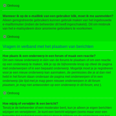
Omhoog
Wanneer ik op de e-maillink van een gebruiker klik, moet ik me aanmelden?
Alleen geregistreerde gebruikers kunnen gebruik maken van het ingebouwde
e-mailformulier (indien de beheerder dit heeft ingeschakeld). Dit om misbruik
van het e-mailsysteem door anonieme gebruikers te voorkomen.
Omhoog
Vragen in verband met het plaatsen van berichten
Hoe plaats ik een onderwerp in een forum of maak een reactie?
Om een nieuw onderwerp in één van de forums te plaatsen of om een reactie
op een onderwerp te maken, klik je op de bijhorende knop op ofwel de pagina
met onderwerpen of in een bepaald onderwerp. Mogelijk moet je je registreren
voor je een nieuw onderwerp kan aanmaken, de permissies die je al dan niet
hebt in het forum staan onderaan de pagina met onderwerpen of in een
onderwerp (de lijst met
je mag geen nieuwe onderwerpen in dit forum
plaatsen, je mag niet antwoorden op een onderwerp in dit forum, enz.
).
Omhoog
Hoe wijzig of verwijder ik een bericht?
Tenzij je de beheerder of een moderator bent, kun je alleen je eigen berichten
wijzigen en verwijderen. Je kunt een bericht wijzigen (soms maar voor een