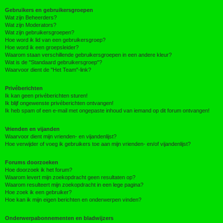
Gebruikers en gebruikersgroepen
Wat zijn Beheerders?
Wat zijn Moderators?
Wat zijn gebruikersgroepen?
Hoe word ik lid van een gebruikersgroep?
Hoe word ik een groepsleider?
Waarom staan verschillende gebruikersgroepen in een andere kleur?
Wat is de "Standaard gebruikersgroep"?
Waarvoor dient de "Het Team"-link?
Privéberichten
Ik kan geen privéberichten sturen!
Ik blijf ongewenste privéberichten ontvangen!
Ik heb spam of een e-mail met ongepaste inhoud van iemand op dit forum ontvangen!
Vrienden en vijanden
Waarvoor dient mijn vrienden- en vijandenlijst?
Hoe verwijder of voeg ik gebruikers toe aan mijn vrienden- en/of vijandenlijst?
Forums doorzoeken
Hoe doorzoek ik het forum?
Waarom levert mijn zoekopdracht geen resultaten op?
Waarom resulteert mijn zoekopdracht in een lege pagina?
Hoe zoek ik een gebruiker?
Hoe kan ik mijn eigen berichten en onderwerpen vinden?
Onderwerpabonnementen en bladwijzers