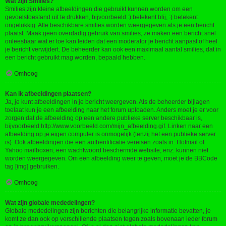
Wat zijn Smilies?
Smilies zijn kleine afbeeldingen die gebruikt kunnen worden om een
gevoelstoestand uit te drukken, bijvoorbeeld :) betekent blij, :( betekent
ongelukkig. Alle beschikbare smilies worden weergegeven als je een bericht
plaatst. Maak geen overdadig gebruik van smilies, ze maken een bericht snel
onleesbaar wat er toe kan leiden dat een moderator je bericht aanpast of heel
je bericht verwijdert. De beheerder kan ook een maximaal aantal smilies, dat in
een bericht gebruikt mag worden, bepaald hebben.
Omhoog
Kan ik afbeeldingen plaatsen?
Ja, je kunt afbeeldingen in je bericht weergeven. Als de beheerder bijlagen
toelaat kun je een afbeelding naar het forum uploaden. Anders moet je er voor
zorgen dat de afbeelding op een andere publieke server beschikbaar is,
bijvoorbeeld http://www.voorbeeld.com/mijn_afbeelding.gif. Linken naar een
afbeelding op je eigen computer is onmogelijk (tenzij het een publieke server
is). Ook afbeeldingen die een authentificatie vereisen zoals in: Hotmail of
Yahoo mailboxen, een wachtwoord beschermde website, enz. kunnen niet
worden weergegeven. Om een afbeelding weer te geven, moet je de BBCode
tag [img] gebruiken.
Omhoog
Wat zijn globale mededelingen?
Globale mededelingen zijn berichten die belangrijke informatie bevatten, je
komt ze dan ook op verschillende plaatsen tegen zoals bovenaan ieder forum