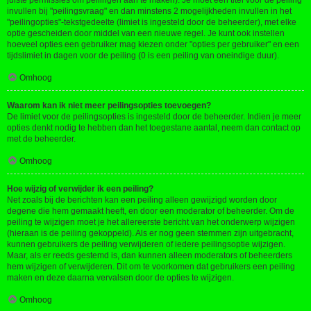
juiste permissies om peilingen aan te maken). Je moet een titel voor de peiling
invullen bij "peilingsvraag" en dan minstens 2 mogelijkheden invullen in het
"peilingopties"-tekstgedeelte (limiet is ingesteld door de beheerder), met elke
optie gescheiden door middel van een nieuwe regel. Je kunt ook instellen
hoeveel opties een gebruiker mag kiezen onder "opties per gebruiker" en een
tijdslimiet in dagen voor de peiling (0 is een peiling van oneindige duur).
Omhoog
Waarom kan ik niet meer peilingsopties toevoegen?
De limiet voor de peilingsopties is ingesteld door de beheerder. Indien je meer
opties denkt nodig te hebben dan het toegestane aantal, neem dan contact op
met de beheerder.
Omhoog
Hoe wijzig of verwijder ik een peiling?
Net zoals bij de berichten kan een peiling alleen gewijzigd worden door
degene die hem gemaakt heeft, en door een moderator of beheerder. Om de
peiling te wijzigen moet je het allereerste bericht van het onderwerp wijzigen
(hieraan is de peiling gekoppeld). Als er nog geen stemmen zijn uitgebracht,
kunnen gebruikers de peiling verwijderen of iedere peilingsoptie wijzigen.
Maar, als er reeds gestemd is, dan kunnen alleen moderators of beheerders
hem wijzigen of verwijderen. Dit om te voorkomen dat gebruikers een peiling
maken en deze daarna vervalsen door de opties te wijzigen.
Omhoog