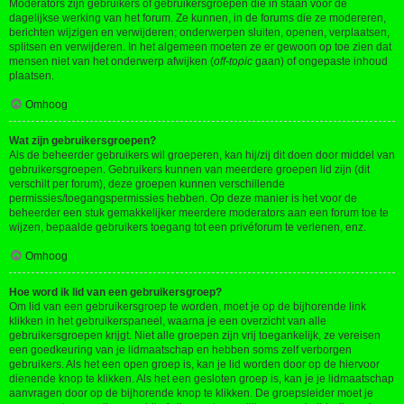
Moderators zijn gebruikers of gebruikersgroepen die in staan voor de
dagelijkse werking van het forum. Ze kunnen, in de forums die ze modereren,
berichten wijzigen en verwijderen; onderwerpen sluiten, openen, verplaatsen,
splitsen en verwijderen. In het algemeen moeten ze er gewoon op toe zien dat
mensen niet van het onderwerp afwijken (
off-topic
gaan) of ongepaste inhoud
plaatsen.
Omhoog
Wat zijn gebruikersgroepen?
Als de beheerder gebruikers wil groeperen, kan hij/zij dit doen door middel van
gebruikersgroepen. Gebruikers kunnen van meerdere groepen lid zijn (dit
verschilt per forum), deze groepen kunnen verschillende
permissies/toegangspermissies hebben. Op deze manier is het voor de
beheerder een stuk gemakkelijker meerdere moderators aan een forum toe te
wijzen, bepaalde gebruikers toegang tot een privéforum te verlenen, enz.
Omhoog
Hoe word ik lid van een gebruikersgroep?
Om lid van een gebruikersgroep te worden, moet je op de bijhorende link
klikken in het gebruikerspaneel, waarna je een overzicht van alle
gebruikersgroepen krijgt. Niet alle groepen zijn vrij toegankelijk, ze vereisen
een goedkeuring van je lidmaatschap en hebben soms zelf verborgen
gebruikers. Als het een open groep is, kan je lid worden door op de hiervoor
dienende knop te klikken. Als het een gesloten groep is, kan je je lidmaatschap
aanvragen door op de bijhorende knop te klikken. De groepsleider moet je