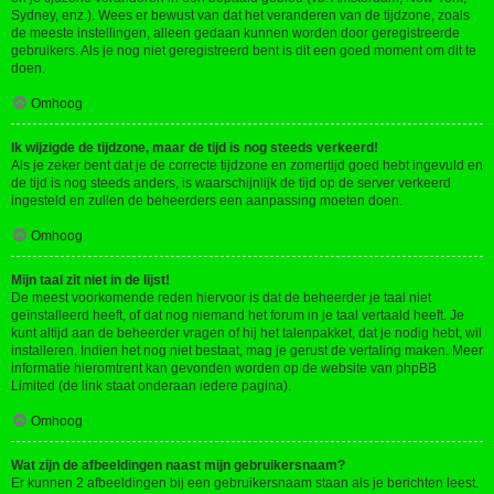
Sydney, enz.). Wees er bewust van dat het veranderen van de tijdzone, zoals
de meeste instellingen, alleen gedaan kunnen worden door geregistreerde
gebruikers. Als je nog niet geregistreerd bent is dit een goed moment om dit te
doen.
Omhoog
Ik wijzigde de tijdzone, maar de tijd is nog steeds verkeerd!
Als je zeker bent dat je de correcte tijdzone en zomertijd goed hebt ingevuld en
de tijd is nog steeds anders, is waarschijnlijk de tijd op de server verkeerd
ingesteld en zullen de beheerders een aanpassing moeten doen.
Omhoog
Mijn taal zit niet in de lijst!
De meest voorkomende reden hiervoor is dat de beheerder je taal niet
geïnstalleerd heeft, of dat nog niemand het forum in je taal vertaald heeft. Je
kunt altijd aan de beheerder vragen of hij het talenpakket, dat je nodig hebt, wil
installeren. Indien het nog niet bestaat, mag je gerust de vertaling maken. Meer
informatie hieromtrent kan gevonden worden op de website van phpBB
Limited (de link staat onderaan iedere pagina).
Omhoog
Wat zijn de afbeeldingen naast mijn gebruikersnaam?
Er kunnen 2 afbeeldingen bij een gebruikersnaam staan als je berichten leest.