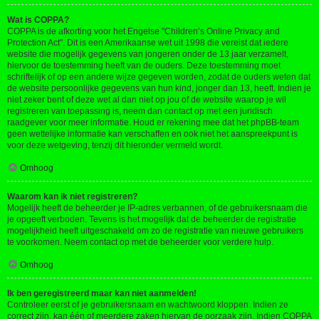
Wat is COPPA?
COPPA is de afkorting voor het Engelse "Children’s Online Privacy and
Protection Act". Dit is een Amerikaanse wet uit 1998 die vereist dat iedere
website die mogelijk gegevens van jongeren onder de 13 jaar verzamelt,
hiervoor de toestemming heeft van de ouders. Deze toestemming moet
schriftelijk of op een andere wijze gegeven worden, zodat de ouders weten dat
de website persoonlijke gegevens van hun kind, jonger dan 13, heeft. Indien je
niet zeker bent of deze wet al dan niet op jou of de website waarop je wil
registreren van toepassing is, neem dan contact op met een juridisch
raadgever voor meer informatie. Houd er rekening mee dat het phpBB-team
geen wettelijke informatie kan verschaffen en ook niet het aanspreekpunt is
voor deze wetgeving, tenzij dit hieronder vermeld wordt.
Omhoog
Waarom kan ik niet registreren?
Mogelijk heeft de beheerder je IP-adres verbannen, of de gebruikersnaam die
je opgeeft verboden. Tevens is het mogelijk dat de beheerder de registratie
mogelijkheid heeft uitgeschakeld om zo de registratie van nieuwe gebruikers
te voorkomen. Neem contact op met de beheerder voor verdere hulp.
Omhoog
Ik ben geregistreerd maar kan niet aanmelden!
Controleer eerst of je gebruikersnaam en wachtwoord kloppen. Indien ze
correct zijn, kan één of meerdere zaken hiervan de oorzaak zijn. Indien COPPA