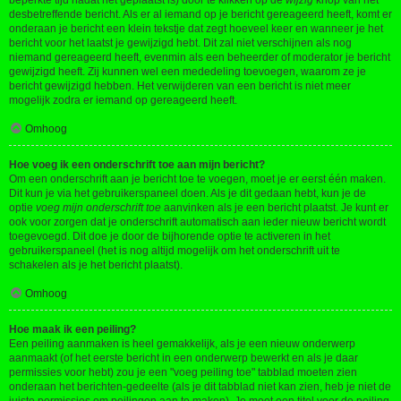
beperkte tijd nadat het geplaatst is) door te klikken op de
wijzig
knop van het
desbetreffende bericht. Als er al iemand op je bericht gereageerd heeft, komt er
onderaan je bericht een klein tekstje dat zegt hoeveel keer en wanneer je het
bericht voor het laatst je gewijzigd hebt. Dit zal niet verschijnen als nog
niemand gereageerd heeft, evenmin als een beheerder of moderator je bericht
gewijzigd heeft. Zij kunnen wel een mededeling toevoegen, waarom ze je
bericht gewijzigd hebben. Het verwijderen van een bericht is niet meer
mogelijk zodra er iemand op gereageerd heeft.
Omhoog
Hoe voeg ik een onderschrift toe aan mijn bericht?
Om een onderschrift aan je bericht toe te voegen, moet je er eerst één maken.
Dit kun je via het gebruikerspaneel doen. Als je dit gedaan hebt, kun je de
optie
voeg mijn onderschrift toe
aanvinken als je een bericht plaatst. Je kunt er
ook voor zorgen dat je onderschrift automatisch aan ieder nieuw bericht wordt
toegevoegd. Dit doe je door de bijhorende optie te activeren in het
gebruikerspaneel (het is nog altijd mogelijk om het onderschrift uit te
schakelen als je het bericht plaatst).
Omhoog
Hoe maak ik een peiling?
Een peiling aanmaken is heel gemakkelijk, als je een nieuw onderwerp
aanmaakt (of het eerste bericht in een onderwerp bewerkt en als je daar
permissies voor hebt) zou je een "voeg peiling toe" tabblad moeten zien
onderaan het berichten-gedeelte (als je dit tabblad niet kan zien, heb je niet de