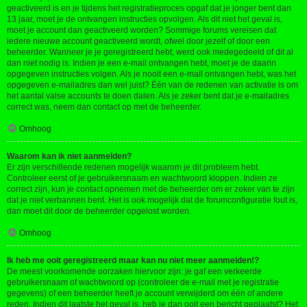
geactiveerd is en je tijdens het registratieproces opgaf dat je jonger bent dan
13 jaar, moet je de ontvangen instructies opvolgen. Als dit niet het geval is,
moet je account dan geactiveerd worden? Sommige forums vereisen dat
iedere nieuwe account geactiveerd wordt, ofwel door jezelf of door een
beheerder. Wanneer je je geregistreerd hebt, werd ook medegedeeld of dit al
dan niet nodig is. Indien je een e-mail ontvangen hebt, moet je de daarin
opgegeven instructies volgen. Als je nooit een e-mail ontvangen hebt, was het
opgegeven e-mailadres dan wel juist? Één van de redenen van activatie is om
het aantal valse accounts te doen dalen. Als je zeker bent dat je e-mailadres
correct was, neem dan contact op met de beheerder.
Omhoog
Waarom kan ik niet aanmelden?
Er zijn verschillende redenen mogelijk waarom je dit probleem hebt.
Controleer eerst of je gebruikersnaam en wachtwoord kloppen. Indien ze
correct zijn, kun je contact opnemen met de beheerder om er zeker van te zijn
dat je niet verbannen bent. Het is ook mogelijk dat de forumconfiguratie fout is,
dan moet dit door de beheerder opgelost worden.
Omhoog
Ik heb me ooit geregistreerd maar kan nu niet meer aanmelden!?
De meest voorkomende oorzaken hiervoor zijn: je gaf een verkeerde
gebruikersnaam of wachtwoord op (controleer de e-mail met je registratie
gegevens) of een beheerder heeft je account verwijderd om één of andere
reden. Indien dit laatste het geval is, heb je dan ooit een bericht geplaatst? Het