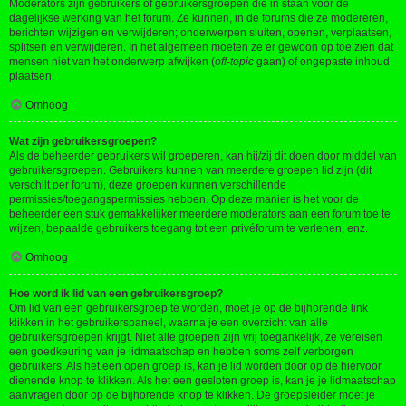
Moderators zijn gebruikers of gebruikersgroepen die in staan voor de
dagelijkse werking van het forum. Ze kunnen, in de forums die ze modereren,
berichten wijzigen en verwijderen; onderwerpen sluiten, openen, verplaatsen,
splitsen en verwijderen. In het algemeen moeten ze er gewoon op toe zien dat
mensen niet van het onderwerp afwijken (
off-topic
gaan) of ongepaste inhoud
plaatsen.
Omhoog
Wat zijn gebruikersgroepen?
Als de beheerder gebruikers wil groeperen, kan hij/zij dit doen door middel van
gebruikersgroepen. Gebruikers kunnen van meerdere groepen lid zijn (dit
verschilt per forum), deze groepen kunnen verschillende
permissies/toegangspermissies hebben. Op deze manier is het voor de
beheerder een stuk gemakkelijker meerdere moderators aan een forum toe te
wijzen, bepaalde gebruikers toegang tot een privéforum te verlenen, enz.
Omhoog
Hoe word ik lid van een gebruikersgroep?
Om lid van een gebruikersgroep te worden, moet je op de bijhorende link
klikken in het gebruikerspaneel, waarna je een overzicht van alle
gebruikersgroepen krijgt. Niet alle groepen zijn vrij toegankelijk, ze vereisen
een goedkeuring van je lidmaatschap en hebben soms zelf verborgen
gebruikers. Als het een open groep is, kan je lid worden door op de hiervoor
dienende knop te klikken. Als het een gesloten groep is, kan je je lidmaatschap
aanvragen door op de bijhorende knop te klikken. De groepsleider moet je