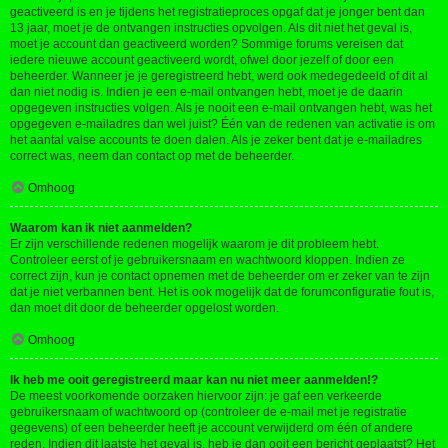
geactiveerd is en je tijdens het registratieproces opgaf dat je jonger bent dan
13 jaar, moet je de ontvangen instructies opvolgen. Als dit niet het geval is,
moet je account dan geactiveerd worden? Sommige forums vereisen dat
iedere nieuwe account geactiveerd wordt, ofwel door jezelf of door een
beheerder. Wanneer je je geregistreerd hebt, werd ook medegedeeld of dit al
dan niet nodig is. Indien je een e-mail ontvangen hebt, moet je de daarin
opgegeven instructies volgen. Als je nooit een e-mail ontvangen hebt, was het
opgegeven e-mailadres dan wel juist? Één van de redenen van activatie is om
het aantal valse accounts te doen dalen. Als je zeker bent dat je e-mailadres
correct was, neem dan contact op met de beheerder.
Omhoog
Waarom kan ik niet aanmelden?
Er zijn verschillende redenen mogelijk waarom je dit probleem hebt.
Controleer eerst of je gebruikersnaam en wachtwoord kloppen. Indien ze
correct zijn, kun je contact opnemen met de beheerder om er zeker van te zijn
dat je niet verbannen bent. Het is ook mogelijk dat de forumconfiguratie fout is,
dan moet dit door de beheerder opgelost worden.
Omhoog
Ik heb me ooit geregistreerd maar kan nu niet meer aanmelden!?
De meest voorkomende oorzaken hiervoor zijn: je gaf een verkeerde
gebruikersnaam of wachtwoord op (controleer de e-mail met je registratie
gegevens) of een beheerder heeft je account verwijderd om één of andere
reden. Indien dit laatste het geval is, heb je dan ooit een bericht geplaatst? Het