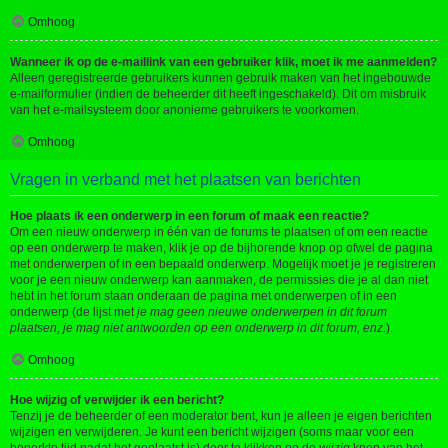
Omhoog
Wanneer ik op de e-maillink van een gebruiker klik, moet ik me aanmelden?
Alleen geregistreerde gebruikers kunnen gebruik maken van het ingebouwde
e-mailformulier (indien de beheerder dit heeft ingeschakeld). Dit om misbruik
van het e-mailsysteem door anonieme gebruikers te voorkomen.
Omhoog
Vragen in verband met het plaatsen van berichten
Hoe plaats ik een onderwerp in een forum of maak een reactie?
Om een nieuw onderwerp in één van de forums te plaatsen of om een reactie
op een onderwerp te maken, klik je op de bijhorende knop op ofwel de pagina
met onderwerpen of in een bepaald onderwerp. Mogelijk moet je je registreren
voor je een nieuw onderwerp kan aanmaken, de permissies die je al dan niet
hebt in het forum staan onderaan de pagina met onderwerpen of in een
onderwerp (de lijst met
je mag geen nieuwe onderwerpen in dit forum
plaatsen, je mag niet antwoorden op een onderwerp in dit forum, enz.
).
Omhoog
Hoe wijzig of verwijder ik een bericht?
Tenzij je de beheerder of een moderator bent, kun je alleen je eigen berichten
wijzigen en verwijderen. Je kunt een bericht wijzigen (soms maar voor een