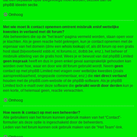
dat een bepaalde optie toegevoegd moet worden, bezoek dan de
phpBB Ideeën sectie
.
Omhoog
Met wie moet ik contact opnemen omtrent misbruik en/of wettelijke
kwesties in verband met dit forum?
Alle beheerders die op de "het team"-pagina vermeld worden, staan open voor
je klachten. Als je geen reactie hebt gekregen, kun je contact opnemen met de
eigenaar van het domein (dmv een
whois lookup
) of, als dit forum op een gratis
host staat (bijvoorbeeld xsbb.nl, nl.forums.cc, dotbb.be, enz.), het beheer of
misbruik-afdeling van de gratis host. Wees je er bewust van dat phpBB Limited
geen inspraak
heeft en dus in geen enkel geval aansprakelijk gehouden kan
worden over hoe, waar en door wie dit forum gebruikt wordt. Neem
geen
contact op met phpBB Limited met vragen over wettelijke kwesties (zoals
aanspreekbaarheid, ongepaste commentaar, enz.) die
niet direct verband
houden met de phpBB.com-website of de phpBB-software. Als je phpBB
Limited toch e-mailt over deze software die
gebruikt wordt door derden
kun je
een korte, of helemaal geen, reactie verwachten.
Omhoog
Hoe neem ik contact op met een beheerder?
Alle gebruikers van het forum kunnen gebruik maken van het “Contact”-
formulier als deze optie is ingeschakeld door de beheerders.
Leden van het forum kunnen ook gebruik maken van de “Het Team”-link.