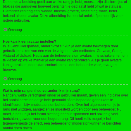
De eerste afbeelding geeft aan welke rang je hebt, meestal zijn dit sterretjes of
blokjes die aangeven hoeveel berichten je geplaatst hebt of wat je status is.
Hieronder kan nog een tweede, meestal grotere, afbeelding staan, beter
bekend als een avatar. Deze afbeelding is meestal uniek of persoonlijk voor
iedere gebruiker.
Omhoog
Hoe kan ik een avatar instellen?
In je Gebruikerspaneel, onder “Profiel” kun je een avatar toevoegen door
gebruik te maken van één van de volgende vier methodes: Gravatar, Galerij,
Afstand of Upload. Het is aan de beheerders om avatars in te schakelen en om
te kiezen op welke manier je een avatar kan gebruiken. Als je geen avatars
kunt gebruiken, neem dan contact op met een beheerder voor je vragen
hierover.
Omhoog
Wat is mijn rang en hoe verander ik mijn rang?
Rangen, welke verschijnen onder je gebruikersnaam, geven een indicatie over
het aantal berchten dat je hebt gemaakt of om bepaalde gebruikers te
identificeren, bijv. moderators en beheerders. Over het algemeen kun je je
rang niet wijzigen, aangezien ze ingesteld worden door een beheerder. Nu
moet je natuurlijk het forum niet beginnen te spammen met onzinnig veel
berichten, gewoon voor een hogere rang. Dit heeft zelfs mogelijk het
tegenovergestelde effect, een beheerder of moderator kunnen je berichten
aantal doen dalen.