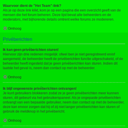
Waarvoor dient de "Het Team"-link?
Als je op deze link klikt, kom je op een pagina die een overzicht geeft van de
mensen die het forum beheren. Deze lijst bevat alle beheerders en de
moderators, met bijhorende details omtrent welke forums ze modereren.
Omhoog
Privéberichten
Ik kan geen privéberichten sturen!
Hiervoor zijn drie redenen mogelijk: ofwel ben je niet geregistreerd en/of
aangemeld, de beheerder heeft de privéberichten functie uitgeschakeld, of de
beheerder heeft ingesteld dat je geen privéberichten kan sturen. Indien dit
laatste het geval is, neem dan contact op met de beheerder.
Omhoog
Ik blijf ongewenste privéberichten ontvangen!
Je kunt gebruikers blokkeren zodat ze je geen privéberichten meer kunnen
sturen, dit gebeurt via het gebruikerspaneel. Als je ongepaste privéberichten
ontvangt van een bepaalde gebruiker, neem dan contact op met de beheerder,
deze kan ervoor zorgen dat hij of zij niet langer privéberichten kan sturen of
gebruik de meldknop in het privébericht.
Omhoog