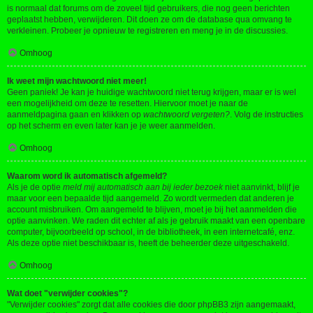
is normaal dat forums om de zoveel tijd gebruikers, die nog geen berichten
geplaatst hebben, verwijderen. Dit doen ze om de database qua omvang te
verkleinen. Probeer je opnieuw te registreren en meng je in de discussies.
Omhoog
Ik weet mijn wachtwoord niet meer!
Geen paniek! Je kan je huidige wachtwoord niet terug krijgen, maar er is wel
een mogelijkheid om deze te resetten. Hiervoor moet je naar de
aanmeldpagina gaan en klikken op
wachtwoord vergeten?
. Volg de instructies
op het scherm en even later kan je je weer aanmelden.
Omhoog
Waarom word ik automatisch afgemeld?
Als je de optie
meld mij automatisch aan bij ieder bezoek
niet aanvinkt, blijf je
maar voor een bepaalde tijd aangemeld. Zo wordt vermeden dat anderen je
account misbruiken. Om aangemeld te blijven, moet je bij het aanmelden die
optie aanvinken. We raden dit echter af als je gebruik maakt van een openbare
computer, bijvoorbeeld op school, in de bibliotheek, in een internetcafé, enz.
Als deze optie niet beschikbaar is, heeft de beheerder deze uitgeschakeld.
Omhoog
Wat doet "verwijder cookies"?
"Verwijder cookies" zorgt dat alle cookies die door phpBB3 zijn aangemaakt,