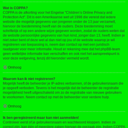
Wat is COPPA?
COPPA is de afkorting voor het Engelse "Children’s Online Privacy and
Protection Act". Dit is een Amerikaanse wet uit 1998 die vereist dat iedere
website die mogelijk gegevens van jongeren onder de 13 jaar verzamelt,
hiervoor de toestemming heeft van de ouders. Deze toestemming moet
schriftelijk of op een andere wijze gegeven worden, zodat de ouders weten dat
de website persoonlijke gegevens van hun kind, jonger dan 13, heeft. Indien je
niet zeker bent of deze wet al dan niet op jou of de website waarop je wil
registreren van toepassing is, neem dan contact op met een juridisch
raadgever voor meer informatie. Houd er rekening mee dat het phpBB-team
geen wettelijke informatie kan verschaffen en ook niet het aanspreekpunt is
voor deze wetgeving, tenzij dit hieronder vermeld wordt.
Omhoog
Waarom kan ik niet registreren?
Mogelijk heeft de beheerder je IP-adres verbannen, of de gebruikersnaam die
je opgeeft verboden. Tevens is het mogelijk dat de beheerder de registratie
mogelijkheid heeft uitgeschakeld om zo de registratie van nieuwe gebruikers
te voorkomen. Neem contact op met de beheerder voor verdere hulp.
Omhoog
Ik ben geregistreerd maar kan niet aanmelden!
Controleer eerst of je gebruikersnaam en wachtwoord kloppen. Indien ze
correct zijn, kan één of meerdere zaken hiervan de oorzaak zijn. Indien COPPA