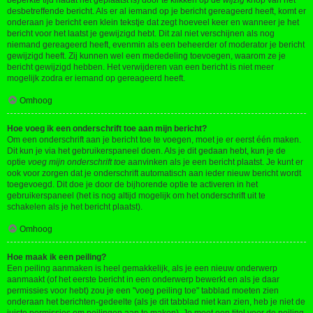
beperkte tijd nadat het geplaatst is) door te klikken op de
wijzig
knop van het
desbetreffende bericht. Als er al iemand op je bericht gereageerd heeft, komt er
onderaan je bericht een klein tekstje dat zegt hoeveel keer en wanneer je het
bericht voor het laatst je gewijzigd hebt. Dit zal niet verschijnen als nog
niemand gereageerd heeft, evenmin als een beheerder of moderator je bericht
gewijzigd heeft. Zij kunnen wel een mededeling toevoegen, waarom ze je
bericht gewijzigd hebben. Het verwijderen van een bericht is niet meer
mogelijk zodra er iemand op gereageerd heeft.
Omhoog
Hoe voeg ik een onderschrift toe aan mijn bericht?
Om een onderschrift aan je bericht toe te voegen, moet je er eerst één maken.
Dit kun je via het gebruikerspaneel doen. Als je dit gedaan hebt, kun je de
optie
voeg mijn onderschrift toe
aanvinken als je een bericht plaatst. Je kunt er
ook voor zorgen dat je onderschrift automatisch aan ieder nieuw bericht wordt
toegevoegd. Dit doe je door de bijhorende optie te activeren in het
gebruikerspaneel (het is nog altijd mogelijk om het onderschrift uit te
schakelen als je het bericht plaatst).
Omhoog
Hoe maak ik een peiling?
Een peiling aanmaken is heel gemakkelijk, als je een nieuw onderwerp
aanmaakt (of het eerste bericht in een onderwerp bewerkt en als je daar
permissies voor hebt) zou je een "voeg peiling toe" tabblad moeten zien
onderaan het berichten-gedeelte (als je dit tabblad niet kan zien, heb je niet de