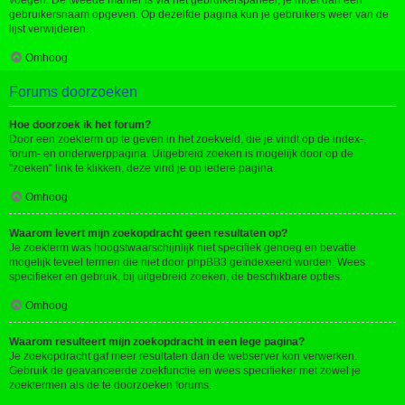
voegen. De tweede manier is via het gebruikerspaneel, je moet dan een
gebruikersnaam opgeven. Op dezelfde pagina kun je gebruikers weer van de
lijst verwijderen.
Omhoog
Forums doorzoeken
Hoe doorzoek ik het forum?
Door een zoekterm op te geven in het zoekveld, die je vindt op de index-,
forum- en onderwerppagina. Uitgebreid zoeken is mogelijk door op de
"zoeken" link te klikken, deze vind je op iedere pagina.
Omhoog
Waarom levert mijn zoekopdracht geen resultaten op?
Je zoekterm was hoogstwaarschijnlijk niet specifiek genoeg en bevatte
mogelijk teveel termen die niet door phpBB3 geïndexeerd worden. Wees
specifieker en gebruik, bij uitgebreid zoeken, de beschikbare opties.
Omhoog
Waarom resulteert mijn zoekopdracht in een lege pagina?
Je zoekopdracht gaf meer resultaten dan de webserver kon verwerken.
Gebruik de geavanceerde zoekfunctie en wees specifieker met zowel je
zoektermen als de te doorzoeken forums.