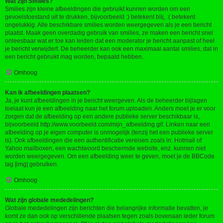
Wat zijn Smilies?
Smilies zijn kleine afbeeldingen die gebruikt kunnen worden om een
gevoelstoestand uit te drukken, bijvoorbeeld :) betekent blij, :( betekent
ongelukkig. Alle beschikbare smilies worden weergegeven als je een bericht
plaatst. Maak geen overdadig gebruik van smilies, ze maken een bericht snel
onleesbaar wat er toe kan leiden dat een moderator je bericht aanpast of heel
je bericht verwijdert. De beheerder kan ook een maximaal aantal smilies, dat in
een bericht gebruikt mag worden, bepaald hebben.
Omhoog
Kan ik afbeeldingen plaatsen?
Ja, je kunt afbeeldingen in je bericht weergeven. Als de beheerder bijlagen
toelaat kun je een afbeelding naar het forum uploaden. Anders moet je er voor
zorgen dat de afbeelding op een andere publieke server beschikbaar is,
bijvoorbeeld http://www.voorbeeld.com/mijn_afbeelding.gif. Linken naar een
afbeelding op je eigen computer is onmogelijk (tenzij het een publieke server
is). Ook afbeeldingen die een authentificatie vereisen zoals in: Hotmail of
Yahoo mailboxen, een wachtwoord beschermde website, enz. kunnen niet
worden weergegeven. Om een afbeelding weer te geven, moet je de BBCode
tag [img] gebruiken.
Omhoog
Wat zijn globale mededelingen?
Globale mededelingen zijn berichten die belangrijke informatie bevatten, je
komt ze dan ook op verschillende plaatsen tegen zoals bovenaan ieder forum