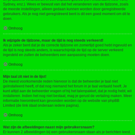
Sydney, enz.). Wees er bewust van dat het veranderen van de tijdzone, zoals
de meeste instellingen, alleen gedaan kunnen worden door geregistreerde
gebruikers. Als je nog niet geregistreerd bent is dit een goed moment om dit te
doen.
Omhoog
Ik wijzigde de tijdzone, maar de tijd is nog steeds verkeerd!
Als je zeker bent dat je de correcte tijdzone en zomertijd goed hebt ingevuld en
de tijd is nog steeds anders, is waarschijnlijk de tijd op de server verkeerd
ingesteld en zullen de beheerders een aanpassing moeten doen.
Omhoog
Mijn taal zit niet in de lijst!
De meest voorkomende reden hiervoor is dat de beheerder je taal niet
geïnstalleerd heeft, of dat nog niemand het forum in je taal vertaald heeft. Je
kunt altijd aan de beheerder vragen of hij het talenpakket, dat je nodig hebt, wil
installeren. Indien het nog niet bestaat, mag je gerust de vertaling maken. Meer
informatie hieromtrent kan gevonden worden op de website van phpBB
Limited (de link staat onderaan iedere pagina).
Omhoog
Wat zijn de afbeeldingen naast mijn gebruikersnaam?
Er kunnen 2 afbeeldingen bij een gebruikersnaam staan als je berichten leest.