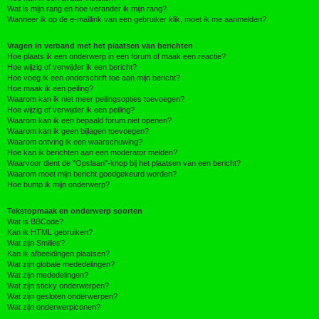
Wat is mijn rang en hoe verander ik mijn rang?
Wanneer ik op de e-maillink van een gebruiker klik, moet ik me aanmelden?
Vragen in verband met het plaatsen van berichten
Hoe plaats ik een onderwerp in een forum of maak een reactie?
Hoe wijzig of verwijder ik een bericht?
Hoe voeg ik een onderschrift toe aan mijn bericht?
Hoe maak ik een peiling?
Waarom kan ik niet meer peilingsopties toevoegen?
Hoe wijzig of verwijder ik een peiling?
Waarom kan ik een bepaald forum niet openen?
Waarom kan ik geen bijlagen toevoegen?
Waarom ontving ik een waarschuwing?
Hoe kan ik berichten aan een moderator melden?
Waarvoor dient de "Opslaan"-knop bij het plaatsen van een bericht?
Waarom moet mijn bericht goedgekeurd worden?
Hoe bump ik mijn onderwerp?
Tekstopmaak en onderwerp soorten
Wat is BBCode?
Kan ik HTML gebruiken?
Wat zijn Smilies?
Kan ik afbeeldingen plaatsen?
Wat zijn globale mededelingen?
Wat zijn mededelingen?
Wat zijn sticky onderwerpen?
Wat zijn gesloten onderwerpen?
Wat zijn onderwerpiconen?