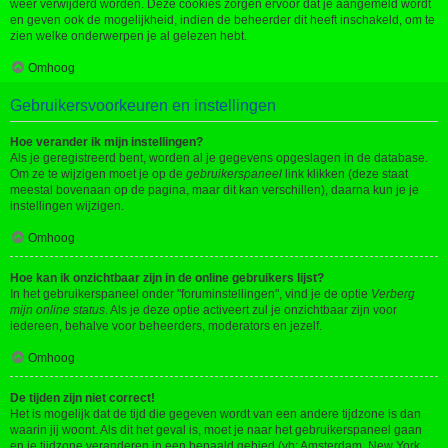
weer verwijderd worden. Deze cookies zorgen ervoor dat je aangemeld wordt
en geven ook de mogelijkheid, indien de beheerder dit heeft inschakeld, om te
zien welke onderwerpen je al gelezen hebt.
Omhoog
Gebruikersvoorkeuren en instellingen
Hoe verander ik mijn instellingen?
Als je geregistreerd bent, worden al je gegevens opgeslagen in de database.
Om ze te wijzigen moet je op de
gebruikerspaneel
link klikken (deze staat
meestal bovenaan op de pagina, maar dit kan verschillen), daarna kun je je
instellingen wijzigen.
Omhoog
Hoe kan ik onzichtbaar zijn in de online gebruikers lijst?
In het gebruikerspaneel onder "foruminstellingen", vind je de optie
Verberg
mijn online status
. Als je deze optie activeert zul je onzichtbaar zijn voor
iedereen, behalve voor beheerders, moderators en jezelf.
Omhoog
De tijden zijn niet correct!
Het is mogelijk dat de tijd die gegeven wordt van een andere tijdzone is dan
waarin jij woont. Als dit het geval is, moet je naar het gebruikerspaneel gaan
en je tijdzone veranderen in een bepaald gebied (vb: Amsterdam, New York,