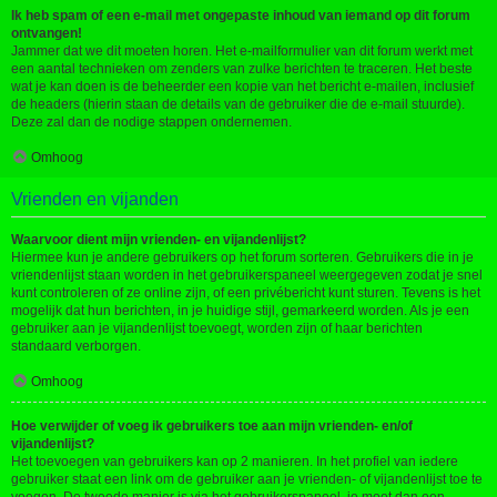
Ik heb spam of een e-mail met ongepaste inhoud van iemand op dit forum
ontvangen!
Jammer dat we dit moeten horen. Het e-mailformulier van dit forum werkt met
een aantal technieken om zenders van zulke berichten te traceren. Het beste
wat je kan doen is de beheerder een kopie van het bericht e-mailen, inclusief
de headers (hierin staan de details van de gebruiker die de e-mail stuurde).
Deze zal dan de nodige stappen ondernemen.
Omhoog
Vrienden en vijanden
Waarvoor dient mijn vrienden- en vijandenlijst?
Hiermee kun je andere gebruikers op het forum sorteren. Gebruikers die in je
vriendenlijst staan worden in het gebruikerspaneel weergegeven zodat je snel
kunt controleren of ze online zijn, of een privébericht kunt sturen. Tevens is het
mogelijk dat hun berichten, in je huidige stijl, gemarkeerd worden. Als je een
gebruiker aan je vijandenlijst toevoegt, worden zijn of haar berichten
standaard verborgen.
Omhoog
Hoe verwijder of voeg ik gebruikers toe aan mijn vrienden- en/of
vijandenlijst?
Het toevoegen van gebruikers kan op 2 manieren. In het profiel van iedere
gebruiker staat een link om de gebruiker aan je vrienden- of vijandenlijst toe te