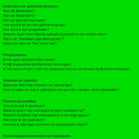
Gebruikers en gebruikersgroepen
Wat zijn Beheerders?
Wat zijn Moderators?
Wat zijn gebruikersgroepen?
Hoe word ik lid van een gebruikersgroep?
Hoe word ik een groepsleider?
Waarom staan verschillende gebruikersgroepen in een andere kleur?
Wat is de "Standaard gebruikersgroep"?
Waarvoor dient de "Het Team"-link?
Privéberichten
Ik kan geen privéberichten sturen!
Ik blijf ongewenste privéberichten ontvangen!
Ik heb spam of een e-mail met ongepaste inhoud van iemand op dit forum ontvangen!
Vrienden en vijanden
Waarvoor dient mijn vrienden- en vijandenlijst?
Hoe verwijder of voeg ik gebruikers toe aan mijn vrienden- en/of vijandenlijst?
Forums doorzoeken
Hoe doorzoek ik het forum?
Waarom levert mijn zoekopdracht geen resultaten op?
Waarom resulteert mijn zoekopdracht in een lege pagina?
Hoe zoek ik een gebruiker?
Hoe kan ik mijn eigen berichten en onderwerpen vinden?
Onderwerpabonnementen en bladwijzers