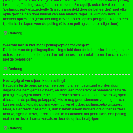
juiste permissies om peilingen aan te maken). Je moet een titel voor de peiling
invullen bij "peilingsvraag" en dan minstens 2 mogelijkheden invullen in het
"peilingopties"-tekstgedeelte (limiet is ingesteld door de beheerder), met elke
optie gescheiden door middel van een nieuwe regel. Je kunt ook instellen
hoeveel opties een gebruiker mag kiezen onder "opties per gebruiker" en een
tijdslimiet in dagen voor de peiling (0 is een peiling van oneindige duur).
Omhoog
Waarom kan ik niet meer peilingsopties toevoegen?
De limiet voor de peilingsopties is ingesteld door de beheerder. Indien je meer
opties denkt nodig te hebben dan het toegestane aantal, neem dan contact op
met de beheerder.
Omhoog
Hoe wijzig of verwijder ik een peiling?
Net zoals bij de berichten kan een peiling alleen gewijzigd worden door
degene die hem gemaakt heeft, en door een moderator of beheerder. Om de
peiling te wijzigen moet je het allereerste bericht van het onderwerp wijzigen
(hieraan is de peiling gekoppeld). Als er nog geen stemmen zijn uitgebracht,
kunnen gebruikers de peiling verwijderen of iedere peilingsoptie wijzigen.
Maar, als er reeds gestemd is, dan kunnen alleen moderators of beheerders
hem wijzigen of verwijderen. Dit om te voorkomen dat gebruikers een peiling
maken en deze daarna vervalsen door de opties te wijzigen.
Omhoog