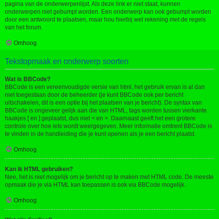
pagina van de onderwerpenlijst. Als deze link er niet staat, kunnen
onderwerpen niet gebumpt worden. Een onderwerp kan ook gebumpt worden
door een antwoord te plaatsen, maar hou hierbij wel rekening met de regels
van het forum.
Omhoog
Tekstopmaak en onderwerp soorten
Wat is BBCode?
BBCode is een vereenvoudigde versie van html, het gebruik ervan is al dan
niet toegestaan door de beheerder (je kunt BBCode ook per bericht
uitschakelen, dit is een optie bij het plaatsen van je bericht). De syntax van
BBCode is ongeveer gelijk aan die van HTML, tags worden tussen vierkante
haakjes [ en ] geplaatst, dus niet < en >. Daarnaast geeft het een grotere
controle over hoe iets wordt weergegeven. Meer informatie omtrent BBCode is
te vinden in de handleiding die je kunt openen als je een bericht plaatst.
Omhoog
Kan ik HTML gebruiken?
Nee, het is niet mogelijk om je bericht op te maken met HTML code. De meeste
opmaak die je via HTML kan toepassen is ook via BBCode mogelijk.
Omhoog