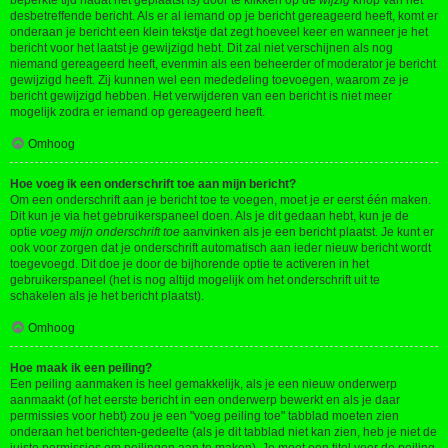
beperkte tijd nadat het geplaatst is) door te klikken op de
wijzig
knop van het
desbetreffende bericht. Als er al iemand op je bericht gereageerd heeft, komt er
onderaan je bericht een klein tekstje dat zegt hoeveel keer en wanneer je het
bericht voor het laatst je gewijzigd hebt. Dit zal niet verschijnen als nog
niemand gereageerd heeft, evenmin als een beheerder of moderator je bericht
gewijzigd heeft. Zij kunnen wel een mededeling toevoegen, waarom ze je
bericht gewijzigd hebben. Het verwijderen van een bericht is niet meer
mogelijk zodra er iemand op gereageerd heeft.
Omhoog
Hoe voeg ik een onderschrift toe aan mijn bericht?
Om een onderschrift aan je bericht toe te voegen, moet je er eerst één maken.
Dit kun je via het gebruikerspaneel doen. Als je dit gedaan hebt, kun je de
optie
voeg mijn onderschrift toe
aanvinken als je een bericht plaatst. Je kunt er
ook voor zorgen dat je onderschrift automatisch aan ieder nieuw bericht wordt
toegevoegd. Dit doe je door de bijhorende optie te activeren in het
gebruikerspaneel (het is nog altijd mogelijk om het onderschrift uit te
schakelen als je het bericht plaatst).
Omhoog
Hoe maak ik een peiling?
Een peiling aanmaken is heel gemakkelijk, als je een nieuw onderwerp
aanmaakt (of het eerste bericht in een onderwerp bewerkt en als je daar
permissies voor hebt) zou je een "voeg peiling toe" tabblad moeten zien
onderaan het berichten-gedeelte (als je dit tabblad niet kan zien, heb je niet de