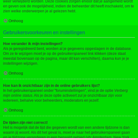
weer verwijderd worden. Deze cookies zorgen ervoor dat je aangemeld wordt
en geven ook de mogelijkheid, indien de beheerder dit heeft inschakeld, om te
zien welke onderwerpen je al gelezen hebt.
Omhoog
Gebruikersvoorkeuren en instellingen
Hoe verander ik mijn instellingen?
Als je geregistreerd bent, worden al je gegevens opgeslagen in de database.
Om ze te wijzigen moet je op de
gebruikerspaneel
link klikken (deze staat
meestal bovenaan op de pagina, maar dit kan verschillen), daarna kun je je
instellingen wijzigen.
Omhoog
Hoe kan ik onzichtbaar zijn in de online gebruikers lijst?
In het gebruikerspaneel onder "foruminstellingen", vind je de optie
Verberg
mijn online status
. Als je deze optie activeert zul je onzichtbaar zijn voor
iedereen, behalve voor beheerders, moderators en jezelf.
Omhoog
De tijden zijn niet correct!
Het is mogelijk dat de tijd die gegeven wordt van een andere tijdzone is dan
waarin jij woont. Als dit het geval is, moet je naar het gebruikerspaneel gaan
en je tijdzone veranderen in een bepaald gebied (vb: Amsterdam, New York,