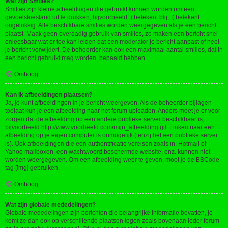
Wat zijn Smilies?
Smilies zijn kleine afbeeldingen die gebruikt kunnen worden om een
gevoelstoestand uit te drukken, bijvoorbeeld :) betekent blij, :( betekent
ongelukkig. Alle beschikbare smilies worden weergegeven als je een bericht
plaatst. Maak geen overdadig gebruik van smilies, ze maken een bericht snel
onleesbaar wat er toe kan leiden dat een moderator je bericht aanpast of heel
je bericht verwijdert. De beheerder kan ook een maximaal aantal smilies, dat in
een bericht gebruikt mag worden, bepaald hebben.
Omhoog
Kan ik afbeeldingen plaatsen?
Ja, je kunt afbeeldingen in je bericht weergeven. Als de beheerder bijlagen
toelaat kun je een afbeelding naar het forum uploaden. Anders moet je er voor
zorgen dat de afbeelding op een andere publieke server beschikbaar is,
bijvoorbeeld http://www.voorbeeld.com/mijn_afbeelding.gif. Linken naar een
afbeelding op je eigen computer is onmogelijk (tenzij het een publieke server
is). Ook afbeeldingen die een authentificatie vereisen zoals in: Hotmail of
Yahoo mailboxen, een wachtwoord beschermde website, enz. kunnen niet
worden weergegeven. Om een afbeelding weer te geven, moet je de BBCode
tag [img] gebruiken.
Omhoog
Wat zijn globale mededelingen?
Globale mededelingen zijn berichten die belangrijke informatie bevatten, je
komt ze dan ook op verschillende plaatsen tegen zoals bovenaan ieder forum