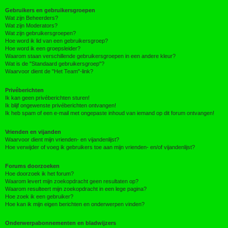
Gebruikers en gebruikersgroepen
Wat zijn Beheerders?
Wat zijn Moderators?
Wat zijn gebruikersgroepen?
Hoe word ik lid van een gebruikersgroep?
Hoe word ik een groepsleider?
Waarom staan verschillende gebruikersgroepen in een andere kleur?
Wat is de "Standaard gebruikersgroep"?
Waarvoor dient de "Het Team"-link?
Privéberichten
Ik kan geen privéberichten sturen!
Ik blijf ongewenste privéberichten ontvangen!
Ik heb spam of een e-mail met ongepaste inhoud van iemand op dit forum ontvangen!
Vrienden en vijanden
Waarvoor dient mijn vrienden- en vijandenlijst?
Hoe verwijder of voeg ik gebruikers toe aan mijn vrienden- en/of vijandenlijst?
Forums doorzoeken
Hoe doorzoek ik het forum?
Waarom levert mijn zoekopdracht geen resultaten op?
Waarom resulteert mijn zoekopdracht in een lege pagina?
Hoe zoek ik een gebruiker?
Hoe kan ik mijn eigen berichten en onderwerpen vinden?
Onderwerpabonnementen en bladwijzers