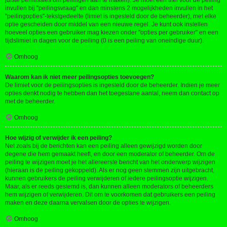
juiste permissies om peilingen aan te maken). Je moet een titel voor de peiling
invullen bij "peilingsvraag" en dan minstens 2 mogelijkheden invullen in het
"peilingopties"-tekstgedeelte (limiet is ingesteld door de beheerder), met elke
optie gescheiden door middel van een nieuwe regel. Je kunt ook instellen
hoeveel opties een gebruiker mag kiezen onder "opties per gebruiker" en een
tijdslimiet in dagen voor de peiling (0 is een peiling van oneindige duur).
Omhoog
Waarom kan ik niet meer peilingsopties toevoegen?
De limiet voor de peilingsopties is ingesteld door de beheerder. Indien je meer
opties denkt nodig te hebben dan het toegestane aantal, neem dan contact op
met de beheerder.
Omhoog
Hoe wijzig of verwijder ik een peiling?
Net zoals bij de berichten kan een peiling alleen gewijzigd worden door
degene die hem gemaakt heeft, en door een moderator of beheerder. Om de
peiling te wijzigen moet je het allereerste bericht van het onderwerp wijzigen
(hieraan is de peiling gekoppeld). Als er nog geen stemmen zijn uitgebracht,
kunnen gebruikers de peiling verwijderen of iedere peilingsoptie wijzigen.
Maar, als er reeds gestemd is, dan kunnen alleen moderators of beheerders
hem wijzigen of verwijderen. Dit om te voorkomen dat gebruikers een peiling
maken en deze daarna vervalsen door de opties te wijzigen.
Omhoog