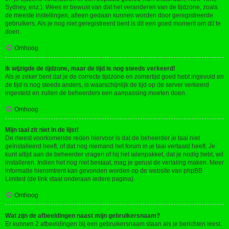
Sydney, enz.). Wees er bewust van dat het veranderen van de tijdzone, zoals
de meeste instellingen, alleen gedaan kunnen worden door geregistreerde
gebruikers. Als je nog niet geregistreerd bent is dit een goed moment om dit te
doen.
Omhoog
Ik wijzigde de tijdzone, maar de tijd is nog steeds verkeerd!
Als je zeker bent dat je de correcte tijdzone en zomertijd goed hebt ingevuld en
de tijd is nog steeds anders, is waarschijnlijk de tijd op de server verkeerd
ingesteld en zullen de beheerders een aanpassing moeten doen.
Omhoog
Mijn taal zit niet in de lijst!
De meest voorkomende reden hiervoor is dat de beheerder je taal niet
geïnstalleerd heeft, of dat nog niemand het forum in je taal vertaald heeft. Je
kunt altijd aan de beheerder vragen of hij het talenpakket, dat je nodig hebt, wil
installeren. Indien het nog niet bestaat, mag je gerust de vertaling maken. Meer
informatie hieromtrent kan gevonden worden op de website van phpBB
Limited (de link staat onderaan iedere pagina).
Omhoog
Wat zijn de afbeeldingen naast mijn gebruikersnaam?
Er kunnen 2 afbeeldingen bij een gebruikersnaam staan als je berichten leest.