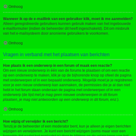
Omhoog
Wanneer ik op de e-maillink van een gebruiker klik, moet ik me aanmelden?
Alleen geregistreerde gebruikers kunnen gebruik maken van het ingebouwde
e-mailformulier (indien de beheerder dit heeft ingeschakeld). Dit om misbruik
van het e-mailsysteem door anonieme gebruikers te voorkomen.
Omhoog
Vragen in verband met het plaatsen van berichten
Hoe plaats ik een onderwerp in een forum of maak een reactie?
Om een nieuw onderwerp in één van de forums te plaatsen of om een reactie
op een onderwerp te maken, klik je op de bijhorende knop op ofwel de pagina
met onderwerpen of in een bepaald onderwerp. Mogelijk moet je je registreren
voor je een nieuw onderwerp kan aanmaken, de permissies die je al dan niet
hebt in het forum staan onderaan de pagina met onderwerpen of in een
onderwerp (de lijst met
je mag geen nieuwe onderwerpen in dit forum
plaatsen, je mag niet antwoorden op een onderwerp in dit forum, enz.
).
Omhoog
Hoe wijzig of verwijder ik een bericht?
Tenzij je de beheerder of een moderator bent, kun je alleen je eigen berichten
wijzigen en verwijderen. Je kunt een bericht wijzigen (soms maar voor een