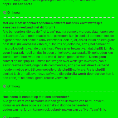
dat een bepaalde optie toegevoegd moet worden, bezoek dan de
phpBB Ideeën sectie
.
Omhoog
Met wie moet ik contact opnemen omtrent misbruik en/of wettelijke
kwesties in verband met dit forum?
Alle beheerders die op de "het team"-pagina vermeld worden, staan open voor
je klachten. Als je geen reactie hebt gekregen, kun je contact opnemen met de
eigenaar van het domein (dmv een
whois lookup
) of, als dit forum op een gratis
host staat (bijvoorbeeld xsbb.nl, nl.forums.cc, dotbb.be, enz.), het beheer of
misbruik-afdeling van de gratis host. Wees je er bewust van dat phpBB Limited
geen inspraak
heeft en dus in geen enkel geval aansprakelijk gehouden kan
worden over hoe, waar en door wie dit forum gebruikt wordt. Neem
geen
contact op met phpBB Limited met vragen over wettelijke kwesties (zoals
aanspreekbaarheid, ongepaste commentaar, enz.) die
niet direct verband
houden met de phpBB.com-website of de phpBB-software. Als je phpBB
Limited toch e-mailt over deze software die
gebruikt wordt door derden
kun je
een korte, of helemaal geen, reactie verwachten.
Omhoog
Hoe neem ik contact op met een beheerder?
Alle gebruikers van het forum kunnen gebruik maken van het “Contact”-
formulier als deze optie is ingeschakeld door de beheerders.
Leden van het forum kunnen ook gebruik maken van de “Het Team”-link.