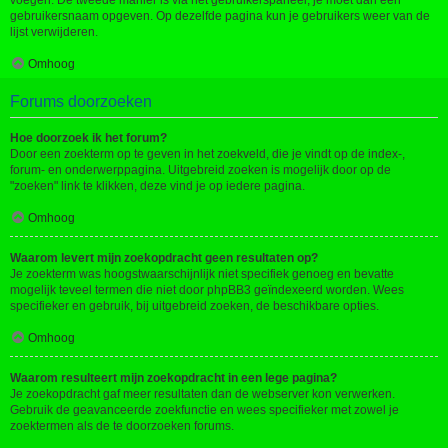
voegen. De tweede manier is via het gebruikerspaneel, je moet dan een
gebruikersnaam opgeven. Op dezelfde pagina kun je gebruikers weer van de
lijst verwijderen.
Omhoog
Forums doorzoeken
Hoe doorzoek ik het forum?
Door een zoekterm op te geven in het zoekveld, die je vindt op de index-,
forum- en onderwerppagina. Uitgebreid zoeken is mogelijk door op de
"zoeken" link te klikken, deze vind je op iedere pagina.
Omhoog
Waarom levert mijn zoekopdracht geen resultaten op?
Je zoekterm was hoogstwaarschijnlijk niet specifiek genoeg en bevatte
mogelijk teveel termen die niet door phpBB3 geïndexeerd worden. Wees
specifieker en gebruik, bij uitgebreid zoeken, de beschikbare opties.
Omhoog
Waarom resulteert mijn zoekopdracht in een lege pagina?
Je zoekopdracht gaf meer resultaten dan de webserver kon verwerken.
Gebruik de geavanceerde zoekfunctie en wees specifieker met zowel je
zoektermen als de te doorzoeken forums.