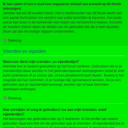
Ik heb spam of een e-mail met ongepaste inhoud van iemand op dit forum
ontvangen!
Jammer dat we dit moeten horen. Het e-mailformulier van dit forum werkt met
een aantal technieken om zenders van zulke berichten te traceren. Het beste
wat je kan doen is de beheerder een kopie van het bericht e-mailen, inclusief
de headers (hierin staan de details van de gebruiker die de e-mail stuurde).
Deze zal dan de nodige stappen ondernemen.
Omhoog
Vrienden en vijanden
Waarvoor dient mijn vrienden- en vijandenlijst?
Hiermee kun je andere gebruikers op het forum sorteren. Gebruikers die in je
vriendenlijst staan worden in het gebruikerspaneel weergegeven zodat je snel
kunt controleren of ze online zijn, of een privébericht kunt sturen. Tevens is het
mogelijk dat hun berichten, in je huidige stijl, gemarkeerd worden. Als je een
gebruiker aan je vijandenlijst toevoegt, worden zijn of haar berichten
standaard verborgen.
Omhoog
Hoe verwijder of voeg ik gebruikers toe aan mijn vrienden- en/of
vijandenlijst?
Het toevoegen van gebruikers kan op 2 manieren. In het profiel van iedere
gebruiker staat een link om de gebruiker aan je vrienden- of vijandenlijst toe te