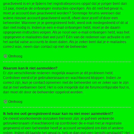
geactiveerd is en je tijdens het registratieproces opgaf dat je jonger bent dan
13 jaar, moet je de ontvangen instructies opvolgen. Als dit niet het geval is,
moet je account dan geactiveerd worden? Sommige forums vereisen dat
iedere nieuwe account geactiveerd wordt, ofwel door jezelf of door een
beheerder. Wanneer je je geregistreerd hebt, werd ook medegedeeld of dit al
dan niet nodig is. Indien je een e-mail ontvangen hebt, moet je de daarin
opgegeven instructies volgen. Als je nooit een e-mail ontvangen hebt, was het
opgegeven e-mailadres dan wel juist? Één van de redenen van activatie is om
het aantal valse accounts te doen dalen. Als je zeker bent dat je e-mailadres
correct was, neem dan contact op met de beheerder.
Omhoog
Waarom kan ik niet aanmelden?
Er zijn verschillende redenen mogelijk waarom je dit probleem hebt.
Controleer eerst of je gebruikersnaam en wachtwoord kloppen. Indien ze
correct zijn, kun je contact opnemen met de beheerder om er zeker van te zijn
dat je niet verbannen bent. Het is ook mogelijk dat de forumconfiguratie fout is,
dan moet dit door de beheerder opgelost worden.
Omhoog
Ik heb me ooit geregistreerd maar kan nu niet meer aanmelden!?
De meest voorkomende oorzaken hiervoor zijn: je gaf een verkeerde
gebruikersnaam of wachtwoord op (controleer de e-mail met je registratie
gegevens) of een beheerder heeft je account verwijderd om één of andere
reden. Indien dit laatste het geval is, heb je dan ooit een bericht geplaatst? Het