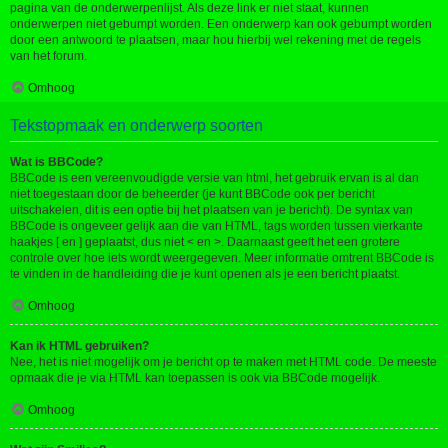
pagina van de onderwerpenlijst. Als deze link er niet staat, kunnen
onderwerpen niet gebumpt worden. Een onderwerp kan ook gebumpt worden
door een antwoord te plaatsen, maar hou hierbij wel rekening met de regels
van het forum.
Omhoog
Tekstopmaak en onderwerp soorten
Wat is BBCode?
BBCode is een vereenvoudigde versie van html, het gebruik ervan is al dan
niet toegestaan door de beheerder (je kunt BBCode ook per bericht
uitschakelen, dit is een optie bij het plaatsen van je bericht). De syntax van
BBCode is ongeveer gelijk aan die van HTML, tags worden tussen vierkante
haakjes [ en ] geplaatst, dus niet < en >. Daarnaast geeft het een grotere
controle over hoe iets wordt weergegeven. Meer informatie omtrent BBCode is
te vinden in de handleiding die je kunt openen als je een bericht plaatst.
Omhoog
Kan ik HTML gebruiken?
Nee, het is niet mogelijk om je bericht op te maken met HTML code. De meeste
opmaak die je via HTML kan toepassen is ook via BBCode mogelijk.
Omhoog