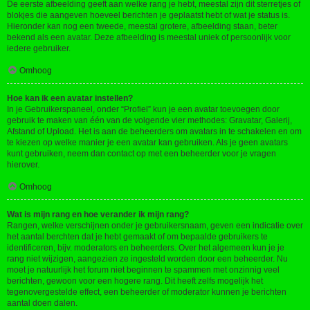
De eerste afbeelding geeft aan welke rang je hebt, meestal zijn dit sterretjes of
blokjes die aangeven hoeveel berichten je geplaatst hebt of wat je status is.
Hieronder kan nog een tweede, meestal grotere, afbeelding staan, beter
bekend als een avatar. Deze afbeelding is meestal uniek of persoonlijk voor
iedere gebruiker.
Omhoog
Hoe kan ik een avatar instellen?
In je Gebruikerspaneel, onder “Profiel” kun je een avatar toevoegen door
gebruik te maken van één van de volgende vier methodes: Gravatar, Galerij,
Afstand of Upload. Het is aan de beheerders om avatars in te schakelen en om
te kiezen op welke manier je een avatar kan gebruiken. Als je geen avatars
kunt gebruiken, neem dan contact op met een beheerder voor je vragen
hierover.
Omhoog
Wat is mijn rang en hoe verander ik mijn rang?
Rangen, welke verschijnen onder je gebruikersnaam, geven een indicatie over
het aantal berchten dat je hebt gemaakt of om bepaalde gebruikers te
identificeren, bijv. moderators en beheerders. Over het algemeen kun je je
rang niet wijzigen, aangezien ze ingesteld worden door een beheerder. Nu
moet je natuurlijk het forum niet beginnen te spammen met onzinnig veel
berichten, gewoon voor een hogere rang. Dit heeft zelfs mogelijk het
tegenovergestelde effect, een beheerder of moderator kunnen je berichten
aantal doen dalen.