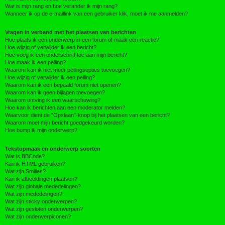
Wat is mijn rang en hoe verander ik mijn rang?
Wanneer ik op de e-maillink van een gebruiker klik, moet ik me aanmelden?
Vragen in verband met het plaatsen van berichten
Hoe plaats ik een onderwerp in een forum of maak een reactie?
Hoe wijzig of verwijder ik een bericht?
Hoe voeg ik een onderschrift toe aan mijn bericht?
Hoe maak ik een peiling?
Waarom kan ik niet meer peilingsopties toevoegen?
Hoe wijzig of verwijder ik een peiling?
Waarom kan ik een bepaald forum niet openen?
Waarom kan ik geen bijlagen toevoegen?
Waarom ontving ik een waarschuwing?
Hoe kan ik berichten aan een moderator melden?
Waarvoor dient de "Opslaan"-knop bij het plaatsen van een bericht?
Waarom moet mijn bericht goedgekeurd worden?
Hoe bump ik mijn onderwerp?
Tekstopmaak en onderwerp soorten
Wat is BBCode?
Kan ik HTML gebruiken?
Wat zijn Smilies?
Kan ik afbeeldingen plaatsen?
Wat zijn globale mededelingen?
Wat zijn mededelingen?
Wat zijn sticky onderwerpen?
Wat zijn gesloten onderwerpen?
Wat zijn onderwerpiconen?