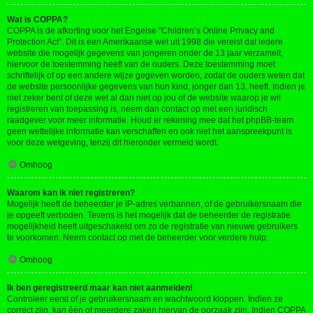
Wat is COPPA?
COPPA is de afkorting voor het Engelse "Children’s Online Privacy and
Protection Act". Dit is een Amerikaanse wet uit 1998 die vereist dat iedere
website die mogelijk gegevens van jongeren onder de 13 jaar verzamelt,
hiervoor de toestemming heeft van de ouders. Deze toestemming moet
schriftelijk of op een andere wijze gegeven worden, zodat de ouders weten dat
de website persoonlijke gegevens van hun kind, jonger dan 13, heeft. Indien je
niet zeker bent of deze wet al dan niet op jou of de website waarop je wil
registreren van toepassing is, neem dan contact op met een juridisch
raadgever voor meer informatie. Houd er rekening mee dat het phpBB-team
geen wettelijke informatie kan verschaffen en ook niet het aanspreekpunt is
voor deze wetgeving, tenzij dit hieronder vermeld wordt.
Omhoog
Waarom kan ik niet registreren?
Mogelijk heeft de beheerder je IP-adres verbannen, of de gebruikersnaam die
je opgeeft verboden. Tevens is het mogelijk dat de beheerder de registratie
mogelijkheid heeft uitgeschakeld om zo de registratie van nieuwe gebruikers
te voorkomen. Neem contact op met de beheerder voor verdere hulp.
Omhoog
Ik ben geregistreerd maar kan niet aanmelden!
Controleer eerst of je gebruikersnaam en wachtwoord kloppen. Indien ze
correct zijn, kan één of meerdere zaken hiervan de oorzaak zijn. Indien COPPA