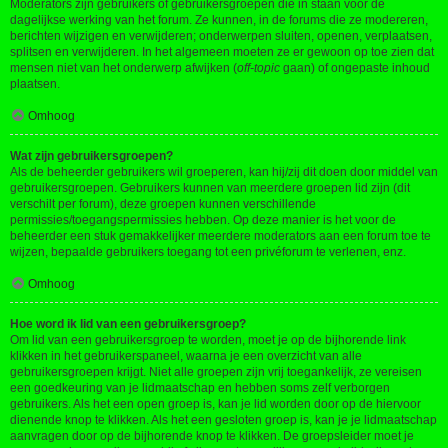
Moderators zijn gebruikers of gebruikersgroepen die in staan voor de
dagelijkse werking van het forum. Ze kunnen, in de forums die ze modereren,
berichten wijzigen en verwijderen; onderwerpen sluiten, openen, verplaatsen,
splitsen en verwijderen. In het algemeen moeten ze er gewoon op toe zien dat
mensen niet van het onderwerp afwijken (
off-topic
gaan) of ongepaste inhoud
plaatsen.
Omhoog
Wat zijn gebruikersgroepen?
Als de beheerder gebruikers wil groeperen, kan hij/zij dit doen door middel van
gebruikersgroepen. Gebruikers kunnen van meerdere groepen lid zijn (dit
verschilt per forum), deze groepen kunnen verschillende
permissies/toegangspermissies hebben. Op deze manier is het voor de
beheerder een stuk gemakkelijker meerdere moderators aan een forum toe te
wijzen, bepaalde gebruikers toegang tot een privéforum te verlenen, enz.
Omhoog
Hoe word ik lid van een gebruikersgroep?
Om lid van een gebruikersgroep te worden, moet je op de bijhorende link
klikken in het gebruikerspaneel, waarna je een overzicht van alle
gebruikersgroepen krijgt. Niet alle groepen zijn vrij toegankelijk, ze vereisen
een goedkeuring van je lidmaatschap en hebben soms zelf verborgen
gebruikers. Als het een open groep is, kan je lid worden door op de hiervoor
dienende knop te klikken. Als het een gesloten groep is, kan je je lidmaatschap
aanvragen door op de bijhorende knop te klikken. De groepsleider moet je