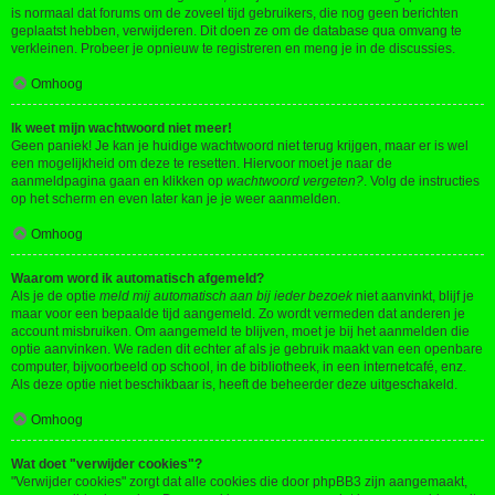
is normaal dat forums om de zoveel tijd gebruikers, die nog geen berichten
geplaatst hebben, verwijderen. Dit doen ze om de database qua omvang te
verkleinen. Probeer je opnieuw te registreren en meng je in de discussies.
Omhoog
Ik weet mijn wachtwoord niet meer!
Geen paniek! Je kan je huidige wachtwoord niet terug krijgen, maar er is wel
een mogelijkheid om deze te resetten. Hiervoor moet je naar de
aanmeldpagina gaan en klikken op
wachtwoord vergeten?
. Volg de instructies
op het scherm en even later kan je je weer aanmelden.
Omhoog
Waarom word ik automatisch afgemeld?
Als je de optie
meld mij automatisch aan bij ieder bezoek
niet aanvinkt, blijf je
maar voor een bepaalde tijd aangemeld. Zo wordt vermeden dat anderen je
account misbruiken. Om aangemeld te blijven, moet je bij het aanmelden die
optie aanvinken. We raden dit echter af als je gebruik maakt van een openbare
computer, bijvoorbeeld op school, in de bibliotheek, in een internetcafé, enz.
Als deze optie niet beschikbaar is, heeft de beheerder deze uitgeschakeld.
Omhoog
Wat doet "verwijder cookies"?
"Verwijder cookies" zorgt dat alle cookies die door phpBB3 zijn aangemaakt,