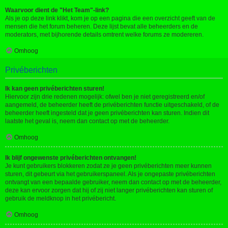
Waarvoor dient de "Het Team"-link?
Als je op deze link klikt, kom je op een pagina die een overzicht geeft van de
mensen die het forum beheren. Deze lijst bevat alle beheerders en de
moderators, met bijhorende details omtrent welke forums ze modereren.
Omhoog
Privéberichten
Ik kan geen privéberichten sturen!
Hiervoor zijn drie redenen mogelijk: ofwel ben je niet geregistreerd en/of
aangemeld, de beheerder heeft de privéberichten functie uitgeschakeld, of de
beheerder heeft ingesteld dat je geen privéberichten kan sturen. Indien dit
laatste het geval is, neem dan contact op met de beheerder.
Omhoog
Ik blijf ongewenste privéberichten ontvangen!
Je kunt gebruikers blokkeren zodat ze je geen privéberichten meer kunnen
sturen, dit gebeurt via het gebruikerspaneel. Als je ongepaste privéberichten
ontvangt van een bepaalde gebruiker, neem dan contact op met de beheerder,
deze kan ervoor zorgen dat hij of zij niet langer privéberichten kan sturen of
gebruik de meldknop in het privébericht.
Omhoog