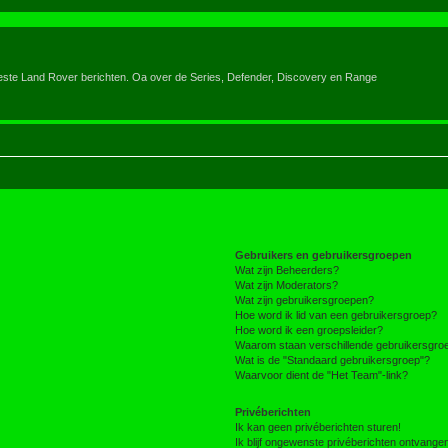
eeste Land Rover berichten. Oa over de Series, Defender, Discovery en Range
Gebruikers en gebruikersgroepen
Wat zijn Beheerders?
Wat zijn Moderators?
Wat zijn gebruikersgroepen?
Hoe word ik lid van een gebruikersgroep?
Hoe word ik een groepsleider?
Waarom staan verschillende gebruikersgroe
Wat is de "Standaard gebruikersgroep"?
Waarvoor dient de "Het Team"-link?
Privéberichten
Ik kan geen privéberichten sturen!
Ik blijf ongewenste privéberichten ontvange