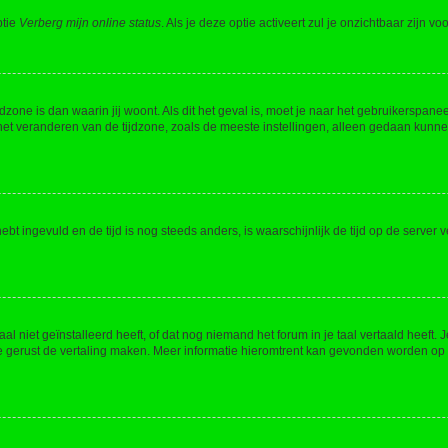
ptie
Verberg mijn online status
. Als je deze optie activeert zul je onzichtbaar zijn 
jdzone is dan waarin jij woont. Als dit het geval is, moet je naar het gebruikerspan
t veranderen van de tijdzone, zoals de meeste instellingen, alleen gedaan kunnen
 hebt ingevuld en de tijd is nog steeds anders, is waarschijnlijk de tijd op de serv
niet geïnstalleerd heeft, of dat nog niemand het forum in je taal vertaald heeft. Je
ag je gerust de vertaling maken. Meer informatie hieromtrent kan gevonden worden o