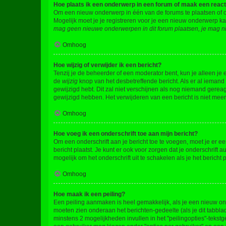
Hoe plaats ik een onderwerp in een forum of maak een react
Om een nieuw onderwerp in één van de forums te plaatsen of 
Mogelijk moet je je registreren voor je een nieuw onderwerp k
mag geen nieuwe onderwerpen in dit forum plaatsen, je mag ni
Omhoog
Hoe wijzig of verwijder ik een bericht?
Tenzij je de beheerder of een moderator bent, kun je alleen je 
de
wijzig
knop van het desbetreffende bericht. Als er al iemand o
gewijzigd hebt. Dit zal niet verschijnen als nog niemand gere
gewijzigd hebben. Het verwijderen van een bericht is niet mee
Omhoog
Hoe voeg ik een onderschrift toe aan mijn bericht?
Om een onderschrift aan je bericht toe te voegen, moet je er ee
bericht plaatst. Je kunt er ook voor zorgen dat je onderschrift 
mogelijk om het onderschrift uit te schakelen als je het bericht p
Omhoog
Hoe maak ik een peiling?
Een peiling aanmaken is heel gemakkelijk, als je een nieuw ond
moeten zien onderaan het berichten-gedeelte (als je dit tabblad 
minstens 2 mogelijkheden invullen in het "peilingopties"-tekstg