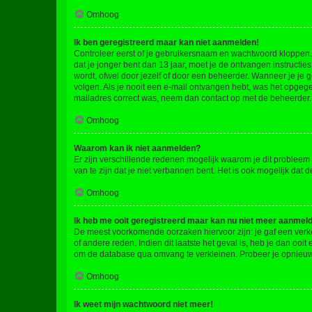
Omhoog
Ik ben geregistreerd maar kan niet aanmelden!
Controleer eerst of je gebruikersnaam en wachtwoord kloppen. I
dat je jonger bent dan 13 jaar, moet je de ontvangen instructi
wordt, ofwel door jezelf of door een beheerder. Wanneer je je 
volgen. Als je nooit een e-mail ontvangen hebt, was het opgege
mailadres correct was, neem dan contact op met de beheerder.
Omhoog
Waarom kan ik niet aanmelden?
Er zijn verschillende redenen mogelijk waarom je dit probleem
van te zijn dat je niet verbannen bent. Het is ook mogelijk dat
Omhoog
Ik heb me ooit geregistreerd maar kan nu niet meer aanmel
De meest voorkomende oorzaken hiervoor zijn: je gaf een verk
of andere reden. Indien dit laatste het geval is, heb je dan oo
om de database qua omvang te verkleinen. Probeer je opnieuw t
Omhoog
Ik weet mijn wachtwoord niet meer!