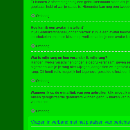
Er kunnen 2 afbeeldingen bij een gebruikersnaam staan als je be
geplaatst hebt of wat je status is. Hieronder kan nog een tweed
Omhoog
Hoe kan ik een avatar instellen?
In je Gebruikerspaneel, onder “Profiel” kun je een avatar toev
te schakelen en om te kiezen op welke manier je een avatar ka
Omhoog
Wat is mijn rang en hoe verander ik mijn rang?
Rangen, welke verschijnen onder je gebruikersnaam, geven een 
algemeen kun je je rang niet wijzigen, aangezien ze ingestel
rang. Dit heeft zelfs mogelijk het tegenovergestelde effect, e
Omhoog
Wanneer ik op de e-maillink van een gebruiker klik, moet i
Alleen geregistreerde gebruikers kunnen gebruik maken van he
voorkomen.
Omhoog
Vragen in verband met het plaatsen van bericht