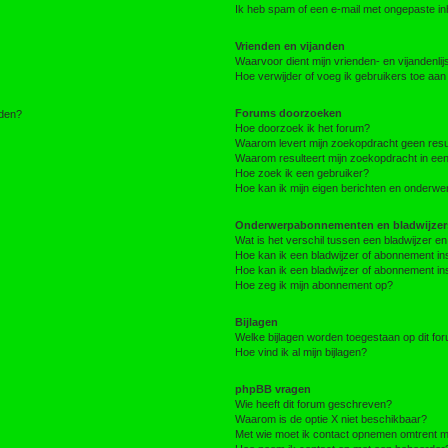
Ik heb spam of een e-mail met ongepaste i
Vrienden en vijanden
Waarvoor dient mijn vrienden- en vijandenlij
Hoe verwijder of voeg ik gebruikers toe aan m
Forums doorzoeken
lden?
Hoe doorzoek ik het forum?
Waarom levert mijn zoekopdracht geen resu
Waarom resulteert mijn zoekopdracht in een
Hoe zoek ik een gebruiker?
Hoe kan ik mijn eigen berichten en onderw
Onderwerpabonnementen en bladwijzer
Wat is het verschil tussen een bladwijzer 
Hoe kan ik een bladwijzer of abonnement in
Hoe kan ik een bladwijzer of abonnement ins
Hoe zeg ik mijn abonnement op?
Bijlagen
Welke bijlagen worden toegestaan op dit fo
Hoe vind ik al mijn bijlagen?
phpBB vragen
Wie heeft dit forum geschreven?
Waarom is de optie X niet beschikbaar?
Met wie moet ik contact opnemen omtrent mis