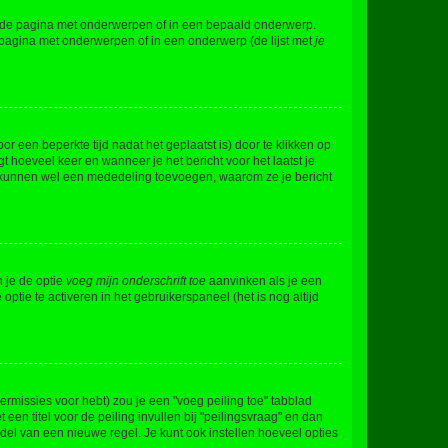
l de pagina met onderwerpen of in een bepaald onderwerp.
 pagina met onderwerpen of in een onderwerp (de lijst met
je
r een beperkte tijd nadat het geplaatst is) door te klikken op
gt hoeveel keer en wanneer je het bericht voor het laatst je
Zij kunnen wel een mededeling toevoegen, waarom ze je bericht
n je de optie
voeg mijn onderschrift toe
aanvinken als je een
optie te activeren in het gebruikerspaneel (het is nog altijd
rmissies voor hebt) zou je een "voeg peiling toe" tabblad
een titel voor de peiling invullen bij "peilingsvraag" en dan
ddel van een nieuwe regel. Je kunt ook instellen hoeveel opties