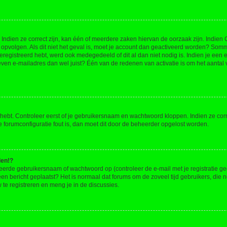
ndien ze correct zijn, kan één of meerdere zaken hiervan de oorzaak zijn. Indien C
es opvolgen. Als dit niet het geval is, moet je account dan geactiveerd worden? S
geregistreerd hebt, werd ook medegedeeld of dit al dan niet nodig is. Indien je een
ven e-mailadres dan wel juist? Één van de redenen van activatie is om het aantal va
 hebt. Controleer eerst of je gebruikersnaam en wachtwoord kloppen. Indien ze cor
 de forumconfiguratie fout is, dan moet dit door de beheerder opgelost worden.
den!?
eerde gebruikersnaam of wachtwoord op (controleer de e-mail met je registratie g
it een bericht geplaatst? Het is normaal dat forums om de zoveel tijd gebruikers, di
e registreren en meng je in de discussies.