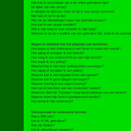
Hoe kan ik onzichtbaar zijn in de online gebruikers lijst?
De tijden zijn niet correct!
Ik wijzigde de tijdzone, maar de tijd is nog steeds verkeerd!
Mijn taal zit niet in de lijst!
Wat zijn de afbeeldingen naast mijn gebruikersnaam?
Hoe kan ik een avatar instellen?
Wat is mijn rang en hoe verander ik mijn rang?
Wanneer ik op de e-maillink van een gebruiker klik, moet ik me aanme
Vragen in verband met het plaatsen van berichten
Hoe plaats ik een onderwerp in een forum of maak een reactie?
Hoe wijzig of verwijder ik een bericht?
Hoe voeg ik een onderschrift toe aan mijn bericht?
Hoe maak ik een peiling?
Waarom kan ik niet meer peilingsopties toevoegen?
Hoe wijzig of verwijder ik een peiling?
Waarom kan ik een bepaald forum niet openen?
Waarom kan ik geen bijlagen toevoegen?
Waarom ontving ik een waarschuwing?
Hoe kan ik berichten aan een moderator melden?
Waarvoor dient de "Opslaan"-knop bij het plaatsen van een bericht?
Waarom moet mijn bericht goedgekeurd worden?
Hoe bump ik mijn onderwerp?
Tekstopmaak en onderwerp soorten
Wat is BBCode?
Kan ik HTML gebruiken?
Wat zijn Smilies?
Kan ik afbeeldingen plaatsen?