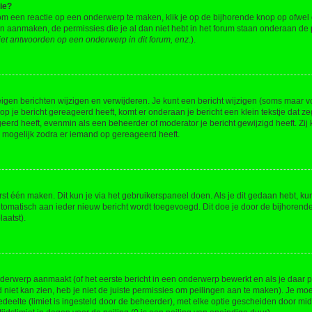
ie?
om een reactie op een onderwerp te maken, klik je op de bijhorende knop op ofwe
an aanmaken, de permissies die je al dan niet hebt in het forum staan onderaan de
et antwoorden op een onderwerp in dit forum, enz.
).
eigen berichten wijzigen en verwijderen. Je kunt een bericht wijzigen (soms maar voo
p je bericht gereageerd heeft, komt er onderaan je bericht een klein tekstje dat ze
ageerd heeft, evenmin als een beheerder of moderator je bericht gewijzigd heeft. 
r mogelijk zodra er iemand op gereageerd heeft.
rst één maken. Dit kun je via het gebruikerspaneel doen. Als je dit gedaan hebt, ku
automatisch aan ieder nieuw bericht wordt toegevoegd. Dit doe je door de bijhorende 
laatst).
erwerp aanmaakt (of het eerste bericht in een onderwerp bewerkt en als je daar pe
niet kan zien, heb je niet de juiste permissies om peilingen aan te maken). Je moet 
edeelte (limiet is ingesteld door de beheerder), met elke optie gescheiden door mi