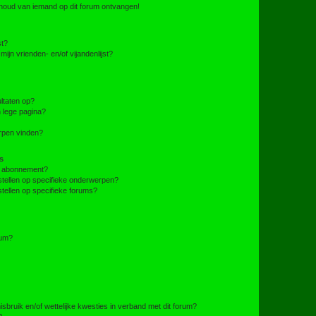
nhoud van iemand op dit forum ontvangen!
st?
ijn vrienden- en/of vijandenlijst?
ltaten op?
 lege pagina?
erpen vinden?
s
en abonnement?
stellen op specifieke onderwerpen?
tellen op specifieke forums?
rum?
bruik en/of wettelijke kwesties in verband met dit forum?