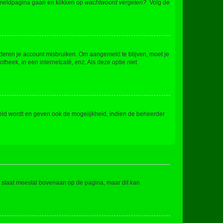
anmeldpagina gaan en klikken op
wachtwoord vergeten?
. Volg de
nderen je account misbruiken. Om aangemeld te blijven, moet je
theek, in een internetcafé, enz. Als deze optie niet
eld wordt en geven ook de mogelijkheid, indien de beheerder
e staat meestal bovenaan op de pagina, maar dit kan