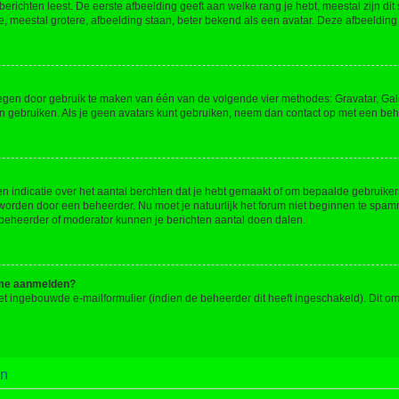
richten leest. De eerste afbeelding geeft aan welke rang je hebt, meestal zijn dit 
e, meestal grotere, afbeelding staan, beter bekend als een avatar. Deze afbeelding 
oegen door gebruik te maken van één van de volgende vier methodes: Gravatar, Gale
n gebruiken. Als je geen avatars kunt gebruiken, neem dan contact op met een beh
indicatie over het aantal berchten dat je hebt gemaakt of om bepaalde gebruikers 
d worden door een beheerder. Nu moet je natuurlijk het forum niet beginnen te sp
en beheerder of moderator kunnen je berichten aantal doen dalen.
k me aanmelden?
t ingebouwde e-mailformulier (indien de beheerder dit heeft ingeschakeld). Dit o
en