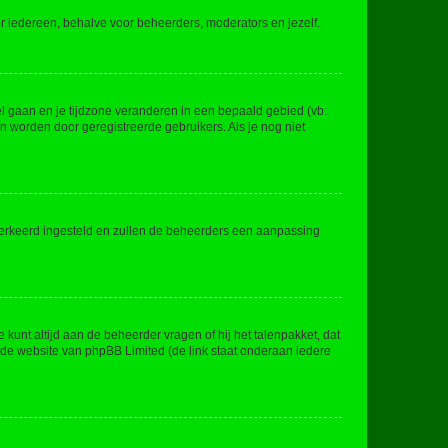
voor iedereen, behalve voor beheerders, moderators en jezelf.
eel gaan en je tijdzone veranderen in een bepaald gebied (vb:
 worden door geregistreerde gebruikers. Als je nog niet
er verkeerd ingesteld en zullen de beheerders een aanpassing
 kunt altijd aan de beheerder vragen of hij het talenpakket, dat
p de website van phpBB Limited (de link staat onderaan iedere