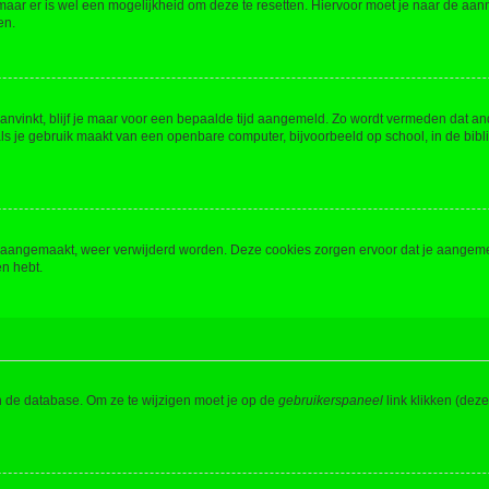
 maar er is wel een mogelijkheid om deze te resetten. Hiervoor moet je naar de a
en.
aanvinkt, blijf je maar voor een bepaalde tijd aangemeld. Zo wordt vermeden dat a
ls je gebruik maakt van een openbare computer, bijvoorbeeld op school, in de biblio
ijn aangemaakt, weer verwijderd worden. Deze cookies zorgen ervoor dat je aangem
en hebt.
n de database. Om ze te wijzigen moet je op de
gebruikerspaneel
link klikken (dez