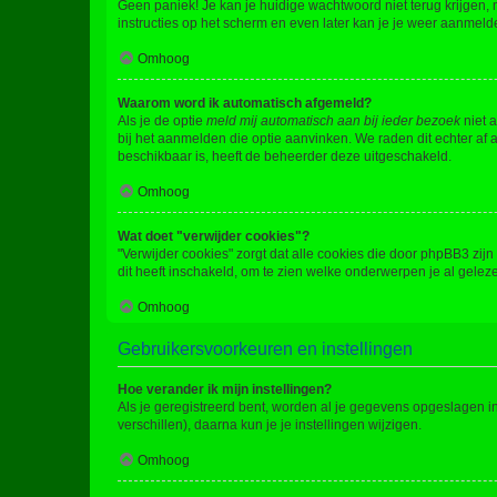
Geen paniek! Je kan je huidige wachtwoord niet terug krijgen,
instructies op het scherm en even later kan je je weer aanmeld
Omhoog
Waarom word ik automatisch afgemeld?
Als je de optie
meld mij automatisch aan bij ieder bezoek
niet 
bij het aanmelden die optie aanvinken. We raden dit echter af a
beschikbaar is, heeft de beheerder deze uitgeschakeld.
Omhoog
Wat doet "verwijder cookies"?
"Verwijder cookies" zorgt dat alle cookies die door phpBB3 z
dit heeft inschakeld, om te zien welke onderwerpen je al gelez
Omhoog
Gebruikersvoorkeuren en instellingen
Hoe verander ik mijn instellingen?
Als je geregistreerd bent, worden al je gegevens opgeslagen i
verschillen), daarna kun je je instellingen wijzigen.
Omhoog