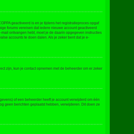
OPPA geactiveerd is en je tijdens het registratieproces opgaf
ommige forums vereisen dat iedere nieuwe account geactiveerd
 e-mail ontvangen hebt, moet je de daarin opgegeven instructies
lse accounts te doen dalen. Als je zeker bent dat je e-
rect zijn, kun je contact opnemen met de beheerder om er zeker
egevens) of een beheerder heeft je account verwijderd om één
e nog geen berichten geplaatst hebben, verwijderen. Dit doen ze