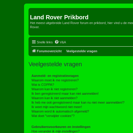
Land Rover Prikbord
Het meest uitgebreide Land Rover forum en prikbord, hier vind u de m
Rover.
Snelle links
V&A
Forumoverzicht
Veelgestelde vragen
Veelgestelde vragen
Aanmeld- en registratievragen
Waarom moet ik me registreren?
Wat is COPPA?
Waarom kan ik niet registreren?
Ik ben geregistreerd maar kan niet aanmelden!
Waarom kan ik niet aanmelden?
Ik heb me ooit geregistreerd maar kan nu niet meer aanmelden!?
Ik weet mijn wachtwoord niet meer!
Waarom word ik automatisch afgemeld?
Wat doet "verwijder cookies"?
Gebruikersvoorkeuren en instellingen
Hoe verander ik mijn instellingen?