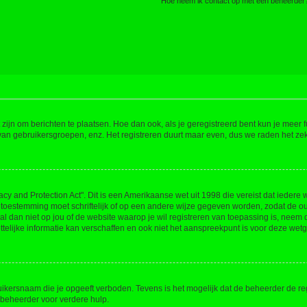
Hoe neem ik contact op met een beheerder
 zijn om berichten te plaatsen. Hoe dan ook, als je geregistreerd bent kun je meer
 van gebruikersgroepen, enz. Het registreren duurt maar even, dus we raden het ze
acy and Protection Act". Dit is een Amerikaanse wet uit 1998 die vereist dat ieder
 toestemming moet schriftelijk of op een andere wijze gegeven worden, zodat de 
et al dan niet op jou of de website waarop je wil registreren van toepassing is, nee
lijke informatie kan verschaffen en ook niet het aanspreekpunt is voor deze wetge
ikersnaam die je opgeeft verboden. Tevens is het mogelijk dat de beheerder de regi
beheerder voor verdere hulp.