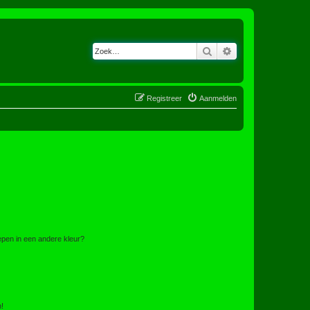
Zoek
Uitgebreid zoeken
Registreer
Aanmelden
pen in een andere kleur?
n!