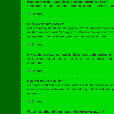
Hoe kan ik onzichtbaar zijn in de online gebruikers lijst?
In het gebruikerspaneel onder "foruminstellingen", vind je de o
Omhoog
De tijden zijn niet correct!
Het is mogelijk dat de tijd die gegeven wordt van een andere ti
Amsterdam, New York, Sydney, enz.). Wees er bewust van dat he
geregistreerd bent is dit een goed moment om dit te doen.
Omhoog
Ik wijzigde de tijdzone, maar de tijd is nog steeds verkeerd!
Als je zeker bent dat je de correcte tijdzone en zomertijd goed
moeten doen.
Omhoog
Mijn taal zit niet in de lijst!
De meest voorkomende reden hiervoor is dat de beheerder je taal 
je nodig hebt, wil installeren. Indien het nog niet bestaat, m
pagina).
Omhoog
Wat zijn de afbeeldingen naast mijn gebruikersnaam?