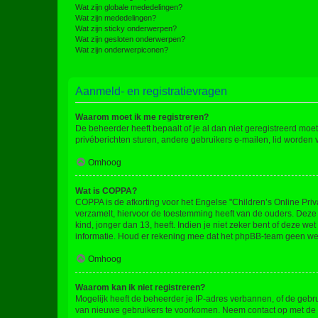
Wat zijn globale mededelingen?
Wat zijn mededelingen?
Wat zijn sticky onderwerpen?
Wat zijn gesloten onderwerpen?
Wat zijn onderwerpiconen?
Aanmeld- en registratievragen
Waarom moet ik me registreren?
De beheerder heeft bepaalt of je al dan niet geregistreerd moet
privéberichten sturen, andere gebruikers e-mailen, lid worden
Omhoog
Wat is COPPA?
COPPA is de afkorting voor het Engelse "Children’s Online Priv
verzamelt, hiervoor de toestemming heeft van de ouders. Deze
kind, jonger dan 13, heeft. Indien je niet zeker bent of deze w
informatie. Houd er rekening mee dat het phpBB-team geen wette
Omhoog
Waarom kan ik niet registreren?
Mogelijk heeft de beheerder je IP-adres verbannen, of de gebru
van nieuwe gebruikers te voorkomen. Neem contact op met de 