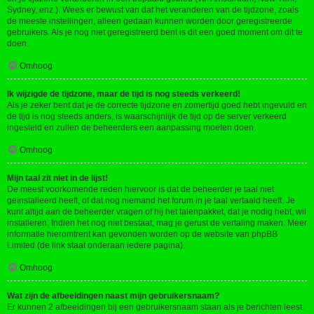
Sydney, enz.). Wees er bewust van dat het veranderen van de tijdzone, zoals
de meeste instellingen, alleen gedaan kunnen worden door geregistreerde
gebruikers. Als je nog niet geregistreerd bent is dit een goed moment om dit te
doen.
Omhoog
Ik wijzigde de tijdzone, maar de tijd is nog steeds verkeerd!
Als je zeker bent dat je de correcte tijdzone en zomertijd goed hebt ingevuld en
de tijd is nog steeds anders, is waarschijnlijk de tijd op de server verkeerd
ingesteld en zullen de beheerders een aanpassing moeten doen.
Omhoog
Mijn taal zit niet in de lijst!
De meest voorkomende reden hiervoor is dat de beheerder je taal niet
geïnstalleerd heeft, of dat nog niemand het forum in je taal vertaald heeft. Je
kunt altijd aan de beheerder vragen of hij het talenpakket, dat je nodig hebt, wil
installeren. Indien het nog niet bestaat, mag je gerust de vertaling maken. Meer
informatie hieromtrent kan gevonden worden op de website van phpBB
Limited (de link staat onderaan iedere pagina).
Omhoog
Wat zijn de afbeeldingen naast mijn gebruikersnaam?
Er kunnen 2 afbeeldingen bij een gebruikersnaam staan als je berichten leest.