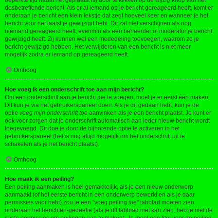
beperkte tijd nadat het geplaatst is) door te klikken op de
wijzig
knop van het
desbetreffende bericht. Als er al iemand op je bericht gereageerd heeft, komt er
onderaan je bericht een klein tekstje dat zegt hoeveel keer en wanneer je het
bericht voor het laatst je gewijzigd hebt. Dit zal niet verschijnen als nog
niemand gereageerd heeft, evenmin als een beheerder of moderator je bericht
gewijzigd heeft. Zij kunnen wel een mededeling toevoegen, waarom ze je
bericht gewijzigd hebben. Het verwijderen van een bericht is niet meer
mogelijk zodra er iemand op gereageerd heeft.
Omhoog
Hoe voeg ik een onderschrift toe aan mijn bericht?
Om een onderschrift aan je bericht toe te voegen, moet je er eerst één maken.
Dit kun je via het gebruikerspaneel doen. Als je dit gedaan hebt, kun je de
optie
voeg mijn onderschrift toe
aanvinken als je een bericht plaatst. Je kunt er
ook voor zorgen dat je onderschrift automatisch aan ieder nieuw bericht wordt
toegevoegd. Dit doe je door de bijhorende optie te activeren in het
gebruikerspaneel (het is nog altijd mogelijk om het onderschrift uit te
schakelen als je het bericht plaatst).
Omhoog
Hoe maak ik een peiling?
Een peiling aanmaken is heel gemakkelijk, als je een nieuw onderwerp
aanmaakt (of het eerste bericht in een onderwerp bewerkt en als je daar
permissies voor hebt) zou je een "voeg peiling toe" tabblad moeten zien
onderaan het berichten-gedeelte (als je dit tabblad niet kan zien, heb je niet de