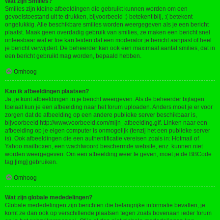
Wat zijn Smilies?
Smilies zijn kleine afbeeldingen die gebruikt kunnen worden om een
gevoelstoestand uit te drukken, bijvoorbeeld :) betekent blij, :( betekent
ongelukkig. Alle beschikbare smilies worden weergegeven als je een bericht
plaatst. Maak geen overdadig gebruik van smilies, ze maken een bericht snel
onleesbaar wat er toe kan leiden dat een moderator je bericht aanpast of heel
je bericht verwijdert. De beheerder kan ook een maximaal aantal smilies, dat in
een bericht gebruikt mag worden, bepaald hebben.
Omhoog
Kan ik afbeeldingen plaatsen?
Ja, je kunt afbeeldingen in je bericht weergeven. Als de beheerder bijlagen
toelaat kun je een afbeelding naar het forum uploaden. Anders moet je er voor
zorgen dat de afbeelding op een andere publieke server beschikbaar is,
bijvoorbeeld http://www.voorbeeld.com/mijn_afbeelding.gif. Linken naar een
afbeelding op je eigen computer is onmogelijk (tenzij het een publieke server
is). Ook afbeeldingen die een authentificatie vereisen zoals in: Hotmail of
Yahoo mailboxen, een wachtwoord beschermde website, enz. kunnen niet
worden weergegeven. Om een afbeelding weer te geven, moet je de BBCode
tag [img] gebruiken.
Omhoog
Wat zijn globale mededelingen?
Globale mededelingen zijn berichten die belangrijke informatie bevatten, je
komt ze dan ook op verschillende plaatsen tegen zoals bovenaan ieder forum