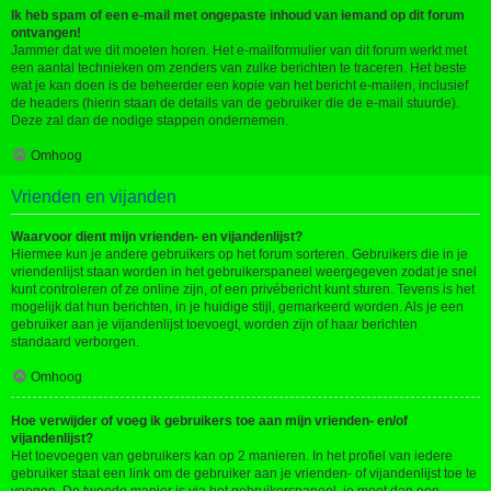
Ik heb spam of een e-mail met ongepaste inhoud van iemand op dit forum
ontvangen!
Jammer dat we dit moeten horen. Het e-mailformulier van dit forum werkt met
een aantal technieken om zenders van zulke berichten te traceren. Het beste
wat je kan doen is de beheerder een kopie van het bericht e-mailen, inclusief
de headers (hierin staan de details van de gebruiker die de e-mail stuurde).
Deze zal dan de nodige stappen ondernemen.
Omhoog
Vrienden en vijanden
Waarvoor dient mijn vrienden- en vijandenlijst?
Hiermee kun je andere gebruikers op het forum sorteren. Gebruikers die in je
vriendenlijst staan worden in het gebruikerspaneel weergegeven zodat je snel
kunt controleren of ze online zijn, of een privébericht kunt sturen. Tevens is het
mogelijk dat hun berichten, in je huidige stijl, gemarkeerd worden. Als je een
gebruiker aan je vijandenlijst toevoegt, worden zijn of haar berichten
standaard verborgen.
Omhoog
Hoe verwijder of voeg ik gebruikers toe aan mijn vrienden- en/of
vijandenlijst?
Het toevoegen van gebruikers kan op 2 manieren. In het profiel van iedere
gebruiker staat een link om de gebruiker aan je vrienden- of vijandenlijst toe te