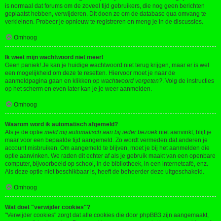
is normaal dat forums om de zoveel tijd gebruikers, die nog geen berichten
geplaatst hebben, verwijderen. Dit doen ze om de database qua omvang te
verkleinen. Probeer je opnieuw te registreren en meng je in de discussies.
Omhoog
Ik weet mijn wachtwoord niet meer!
Geen paniek! Je kan je huidige wachtwoord niet terug krijgen, maar er is wel
een mogelijkheid om deze te resetten. Hiervoor moet je naar de
aanmeldpagina gaan en klikken op
wachtwoord vergeten?
. Volg de instructies
op het scherm en even later kan je je weer aanmelden.
Omhoog
Waarom word ik automatisch afgemeld?
Als je de optie
meld mij automatisch aan bij ieder bezoek
niet aanvinkt, blijf je
maar voor een bepaalde tijd aangemeld. Zo wordt vermeden dat anderen je
account misbruiken. Om aangemeld te blijven, moet je bij het aanmelden die
optie aanvinken. We raden dit echter af als je gebruik maakt van een openbare
computer, bijvoorbeeld op school, in de bibliotheek, in een internetcafé, enz.
Als deze optie niet beschikbaar is, heeft de beheerder deze uitgeschakeld.
Omhoog
Wat doet "verwijder cookies"?
"Verwijder cookies" zorgt dat alle cookies die door phpBB3 zijn aangemaakt,