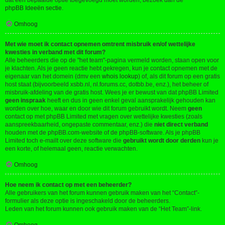
dat een bepaalde optie toegevoegd moet worden, bezoek dan de
phpBB Ideeën sectie
.
Omhoog
Met wie moet ik contact opnemen omtrent misbruik en/of wettelijke
kwesties in verband met dit forum?
Alle beheerders die op de "het team"-pagina vermeld worden, staan open voor
je klachten. Als je geen reactie hebt gekregen, kun je contact opnemen met de
eigenaar van het domein (dmv een
whois lookup
) of, als dit forum op een gratis
host staat (bijvoorbeeld xsbb.nl, nl.forums.cc, dotbb.be, enz.), het beheer of
misbruik-afdeling van de gratis host. Wees je er bewust van dat phpBB Limited
geen inspraak
heeft en dus in geen enkel geval aansprakelijk gehouden kan
worden over hoe, waar en door wie dit forum gebruikt wordt. Neem
geen
contact op met phpBB Limited met vragen over wettelijke kwesties (zoals
aanspreekbaarheid, ongepaste commentaar, enz.) die
niet direct verband
houden met de phpBB.com-website of de phpBB-software. Als je phpBB
Limited toch e-mailt over deze software die
gebruikt wordt door derden
kun je
een korte, of helemaal geen, reactie verwachten.
Omhoog
Hoe neem ik contact op met een beheerder?
Alle gebruikers van het forum kunnen gebruik maken van het “Contact”-
formulier als deze optie is ingeschakeld door de beheerders.
Leden van het forum kunnen ook gebruik maken van de “Het Team”-link.