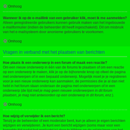
Omhoog
Wanneer ik op de e-maillink van een gebruiker klik, moet ik me aanmelden?
Alleen geregistreerde gebruikers kunnen gebruik maken van het ingebouwde
e-mailformulier (indien de beheerder dit heeft ingeschakeld). Dit om misbruik
van het e-mailsysteem door anonieme gebruikers te voorkomen.
Omhoog
Vragen in verband met het plaatsen van berichten
Hoe plaats ik een onderwerp in een forum of maak een reactie?
Om een nieuw onderwerp in één van de forums te plaatsen of om een reactie
op een onderwerp te maken, klik je op de bijhorende knop op ofwel de pagina
met onderwerpen of in een bepaald onderwerp. Mogelijk moet je je registreren
voor je een nieuw onderwerp kan aanmaken, de permissies die je al dan niet
hebt in het forum staan onderaan de pagina met onderwerpen of in een
onderwerp (de lijst met
je mag geen nieuwe onderwerpen in dit forum
plaatsen, je mag niet antwoorden op een onderwerp in dit forum, enz.
).
Omhoog
Hoe wijzig of verwijder ik een bericht?
Tenzij je de beheerder of een moderator bent, kun je alleen je eigen berichten
wijzigen en verwijderen. Je kunt een bericht wijzigen (soms maar voor een