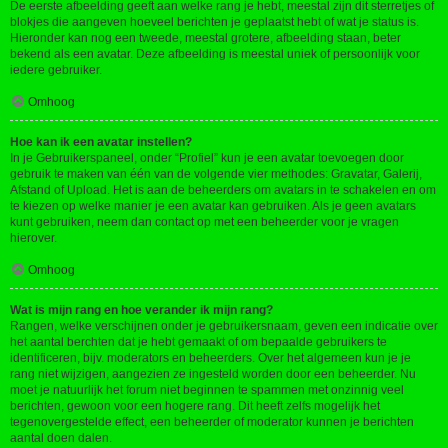
De eerste afbeelding geeft aan welke rang je hebt, meestal zijn dit sterretjes of
blokjes die aangeven hoeveel berichten je geplaatst hebt of wat je status is.
Hieronder kan nog een tweede, meestal grotere, afbeelding staan, beter
bekend als een avatar. Deze afbeelding is meestal uniek of persoonlijk voor
iedere gebruiker.
Omhoog
Hoe kan ik een avatar instellen?
In je Gebruikerspaneel, onder “Profiel” kun je een avatar toevoegen door
gebruik te maken van één van de volgende vier methodes: Gravatar, Galerij,
Afstand of Upload. Het is aan de beheerders om avatars in te schakelen en om
te kiezen op welke manier je een avatar kan gebruiken. Als je geen avatars
kunt gebruiken, neem dan contact op met een beheerder voor je vragen
hierover.
Omhoog
Wat is mijn rang en hoe verander ik mijn rang?
Rangen, welke verschijnen onder je gebruikersnaam, geven een indicatie over
het aantal berchten dat je hebt gemaakt of om bepaalde gebruikers te
identificeren, bijv. moderators en beheerders. Over het algemeen kun je je
rang niet wijzigen, aangezien ze ingesteld worden door een beheerder. Nu
moet je natuurlijk het forum niet beginnen te spammen met onzinnig veel
berichten, gewoon voor een hogere rang. Dit heeft zelfs mogelijk het
tegenovergestelde effect, een beheerder of moderator kunnen je berichten
aantal doen dalen.