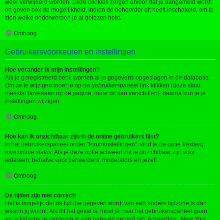
weer verwijderd worden. Deze cookies zorgen ervoor dat je aangemeld wordt
en geven ook de mogelijkheid, indien de beheerder dit heeft inschakeld, om te
zien welke onderwerpen je al gelezen hebt.
Omhoog
Gebruikersvoorkeuren en instellingen
Hoe verander ik mijn instellingen?
Als je geregistreerd bent, worden al je gegevens opgeslagen in de database.
Om ze te wijzigen moet je op de
gebruikerspaneel
link klikken (deze staat
meestal bovenaan op de pagina, maar dit kan verschillen), daarna kun je je
instellingen wijzigen.
Omhoog
Hoe kan ik onzichtbaar zijn in de online gebruikers lijst?
In het gebruikerspaneel onder "foruminstellingen", vind je de optie
Verberg
mijn online status
. Als je deze optie activeert zul je onzichtbaar zijn voor
iedereen, behalve voor beheerders, moderators en jezelf.
Omhoog
De tijden zijn niet correct!
Het is mogelijk dat de tijd die gegeven wordt van een andere tijdzone is dan
waarin jij woont. Als dit het geval is, moet je naar het gebruikerspaneel gaan
en je tijdzone veranderen in een bepaald gebied (vb: Amsterdam, New York,