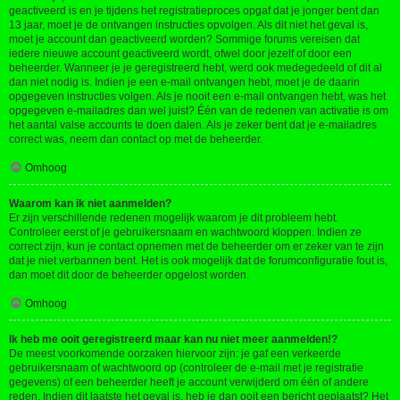
geactiveerd is en je tijdens het registratieproces opgaf dat je jonger bent dan
13 jaar, moet je de ontvangen instructies opvolgen. Als dit niet het geval is,
moet je account dan geactiveerd worden? Sommige forums vereisen dat
iedere nieuwe account geactiveerd wordt, ofwel door jezelf of door een
beheerder. Wanneer je je geregistreerd hebt, werd ook medegedeeld of dit al
dan niet nodig is. Indien je een e-mail ontvangen hebt, moet je de daarin
opgegeven instructies volgen. Als je nooit een e-mail ontvangen hebt, was het
opgegeven e-mailadres dan wel juist? Één van de redenen van activatie is om
het aantal valse accounts te doen dalen. Als je zeker bent dat je e-mailadres
correct was, neem dan contact op met de beheerder.
Omhoog
Waarom kan ik niet aanmelden?
Er zijn verschillende redenen mogelijk waarom je dit probleem hebt.
Controleer eerst of je gebruikersnaam en wachtwoord kloppen. Indien ze
correct zijn, kun je contact opnemen met de beheerder om er zeker van te zijn
dat je niet verbannen bent. Het is ook mogelijk dat de forumconfiguratie fout is,
dan moet dit door de beheerder opgelost worden.
Omhoog
Ik heb me ooit geregistreerd maar kan nu niet meer aanmelden!?
De meest voorkomende oorzaken hiervoor zijn: je gaf een verkeerde
gebruikersnaam of wachtwoord op (controleer de e-mail met je registratie
gegevens) of een beheerder heeft je account verwijderd om één of andere
reden. Indien dit laatste het geval is, heb je dan ooit een bericht geplaatst? Het