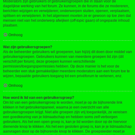
Moderators zijn gebruikers of gebruikersgroepen die in staan voor de
dagelijkse werking van het forum. Ze kunnen, in de forums die ze modereren,
berichten wijzigen en verwijderen; onderwerpen sluiten, openen, verplaatsen,
splitsen en verwijderen. In het algemeen moeten ze er gewoon op toe zien dat
mensen niet van het onderwerp afwijken (
off-topic
gaan) of ongepaste inhoud
plaatsen.
Omhoog
Wat zijn gebruikersgroepen?
Als de beheerder gebruikers wil groeperen, kan hij/zij dit doen door middel van
gebruikersgroepen. Gebruikers kunnen van meerdere groepen lid zijn (dit
verschilt per forum), deze groepen kunnen verschillende
permissies/toegangspermissies hebben. Op deze manier is het voor de
beheerder een stuk gemakkelijker meerdere moderators aan een forum toe te
wijzen, bepaalde gebruikers toegang tot een privéforum te verlenen, enz.
Omhoog
Hoe word ik lid van een gebruikersgroep?
Om lid van een gebruikersgroep te worden, moet je op de bijhorende link
klikken in het gebruikerspaneel, waarna je een overzicht van alle
gebruikersgroepen krijgt. Niet alle groepen zijn vrij toegankelijk, ze vereisen
een goedkeuring van je lidmaatschap en hebben soms zelf verborgen
gebruikers. Als het een open groep is, kan je lid worden door op de hiervoor
dienende knop te klikken. Als het een gesloten groep is, kan je je lidmaatschap
aanvragen door op de bijhorende knop te klikken. De groepsleider moet je