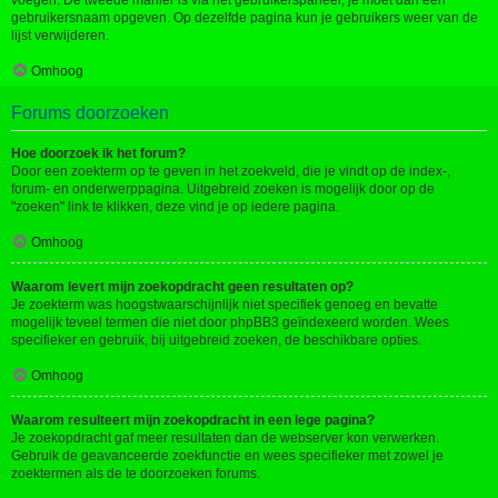
voegen. De tweede manier is via het gebruikerspaneel, je moet dan een
gebruikersnaam opgeven. Op dezelfde pagina kun je gebruikers weer van de
lijst verwijderen.
Omhoog
Forums doorzoeken
Hoe doorzoek ik het forum?
Door een zoekterm op te geven in het zoekveld, die je vindt op de index-,
forum- en onderwerppagina. Uitgebreid zoeken is mogelijk door op de
"zoeken" link te klikken, deze vind je op iedere pagina.
Omhoog
Waarom levert mijn zoekopdracht geen resultaten op?
Je zoekterm was hoogstwaarschijnlijk niet specifiek genoeg en bevatte
mogelijk teveel termen die niet door phpBB3 geïndexeerd worden. Wees
specifieker en gebruik, bij uitgebreid zoeken, de beschikbare opties.
Omhoog
Waarom resulteert mijn zoekopdracht in een lege pagina?
Je zoekopdracht gaf meer resultaten dan de webserver kon verwerken.
Gebruik de geavanceerde zoekfunctie en wees specifieker met zowel je
zoektermen als de te doorzoeken forums.