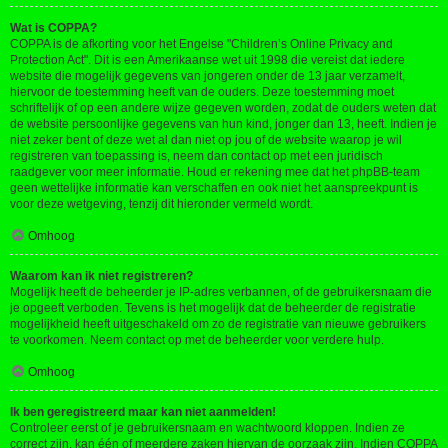
Wat is COPPA?
COPPA is de afkorting voor het Engelse "Children’s Online Privacy and
Protection Act". Dit is een Amerikaanse wet uit 1998 die vereist dat iedere
website die mogelijk gegevens van jongeren onder de 13 jaar verzamelt,
hiervoor de toestemming heeft van de ouders. Deze toestemming moet
schriftelijk of op een andere wijze gegeven worden, zodat de ouders weten dat
de website persoonlijke gegevens van hun kind, jonger dan 13, heeft. Indien je
niet zeker bent of deze wet al dan niet op jou of de website waarop je wil
registreren van toepassing is, neem dan contact op met een juridisch
raadgever voor meer informatie. Houd er rekening mee dat het phpBB-team
geen wettelijke informatie kan verschaffen en ook niet het aanspreekpunt is
voor deze wetgeving, tenzij dit hieronder vermeld wordt.
Omhoog
Waarom kan ik niet registreren?
Mogelijk heeft de beheerder je IP-adres verbannen, of de gebruikersnaam die
je opgeeft verboden. Tevens is het mogelijk dat de beheerder de registratie
mogelijkheid heeft uitgeschakeld om zo de registratie van nieuwe gebruikers
te voorkomen. Neem contact op met de beheerder voor verdere hulp.
Omhoog
Ik ben geregistreerd maar kan niet aanmelden!
Controleer eerst of je gebruikersnaam en wachtwoord kloppen. Indien ze
correct zijn, kan één of meerdere zaken hiervan de oorzaak zijn. Indien COPPA