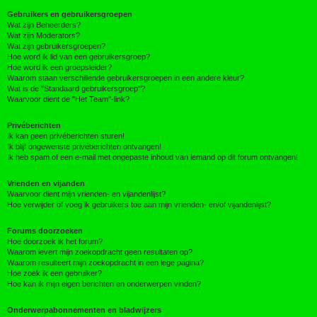
Gebruikers en gebruikersgroepen
Wat zijn Beheerders?
Wat zijn Moderators?
Wat zijn gebruikersgroepen?
Hoe word ik lid van een gebruikersgroep?
Hoe word ik een groepsleider?
Waarom staan verschillende gebruikersgroepen in een andere kleur?
Wat is de "Standaard gebruikersgroep"?
Waarvoor dient de "Het Team"-link?
Privéberichten
Ik kan geen privéberichten sturen!
Ik blijf ongewenste privéberichten ontvangen!
Ik heb spam of een e-mail met ongepaste inhoud van iemand op dit forum ontvangen!
Vrienden en vijanden
Waarvoor dient mijn vrienden- en vijandenlijst?
Hoe verwijder of voeg ik gebruikers toe aan mijn vrienden- en/of vijandenlijst?
Forums doorzoeken
Hoe doorzoek ik het forum?
Waarom levert mijn zoekopdracht geen resultaten op?
Waarom resulteert mijn zoekopdracht in een lege pagina?
Hoe zoek ik een gebruiker?
Hoe kan ik mijn eigen berichten en onderwerpen vinden?
Onderwerpabonnementen en bladwijzers