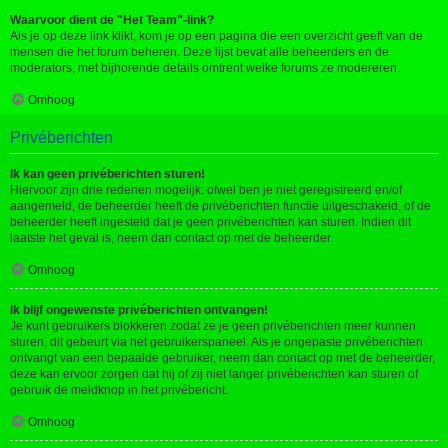
Waarvoor dient de "Het Team"-link?
Als je op deze link klikt, kom je op een pagina die een overzicht geeft van de
mensen die het forum beheren. Deze lijst bevat alle beheerders en de
moderators, met bijhorende details omtrent welke forums ze modereren.
Omhoog
Privéberichten
Ik kan geen privéberichten sturen!
Hiervoor zijn drie redenen mogelijk: ofwel ben je niet geregistreerd en/of
aangemeld, de beheerder heeft de privéberichten functie uitgeschakeld, of de
beheerder heeft ingesteld dat je geen privéberichten kan sturen. Indien dit
laatste het geval is, neem dan contact op met de beheerder.
Omhoog
Ik blijf ongewenste privéberichten ontvangen!
Je kunt gebruikers blokkeren zodat ze je geen privéberichten meer kunnen
sturen, dit gebeurt via het gebruikerspaneel. Als je ongepaste privéberichten
ontvangt van een bepaalde gebruiker, neem dan contact op met de beheerder,
deze kan ervoor zorgen dat hij of zij niet langer privéberichten kan sturen of
gebruik de meldknop in het privébericht.
Omhoog