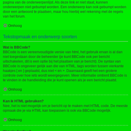
pagina van de onderwerpenlijst. Als deze link er niet staat, kunnen
onderwerpen niet gebumpt worden. Een onderwerp kan ook gebumpt worden
door een antwoord te plaatsen, maar hou hierbij wel rekening met de regels
van het forum.
Omhoog
Tekstopmaak en onderwerp soorten
Wat is BBCode?
BBCode is een vereenvoudigde versie van html, het gebruik ervan is al dan
niet toegestaan door de beheerder (je kunt BBCode ook per bericht
uitschakelen, dit is een optie bij het plaatsen van je bericht). De syntax van
BBCode is ongeveer gelijk aan die van HTML, tags worden tussen vierkante
haakjes [ en ] geplaatst, dus niet < en >. Daarnaast geeft het een grotere
controle over hoe iets wordt weergegeven. Meer informatie omtrent BBCode is
te vinden in de handleiding die je kunt openen als je een bericht plaatst.
Omhoog
Kan ik HTML gebruiken?
Nee, het is niet mogelijk om je bericht op te maken met HTML code. De meeste
opmaak die je via HTML kan toepassen is ook via BBCode mogelijk.
Omhoog