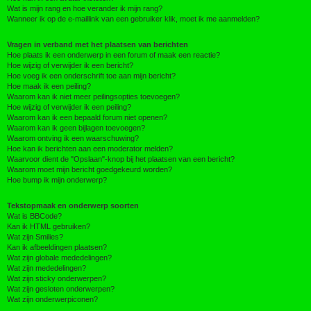
Wat is mijn rang en hoe verander ik mijn rang?
Wanneer ik op de e-maillink van een gebruiker klik, moet ik me aanmelden?
Vragen in verband met het plaatsen van berichten
Hoe plaats ik een onderwerp in een forum of maak een reactie?
Hoe wijzig of verwijder ik een bericht?
Hoe voeg ik een onderschrift toe aan mijn bericht?
Hoe maak ik een peiling?
Waarom kan ik niet meer peilingsopties toevoegen?
Hoe wijzig of verwijder ik een peiling?
Waarom kan ik een bepaald forum niet openen?
Waarom kan ik geen bijlagen toevoegen?
Waarom ontving ik een waarschuwing?
Hoe kan ik berichten aan een moderator melden?
Waarvoor dient de "Opslaan"-knop bij het plaatsen van een bericht?
Waarom moet mijn bericht goedgekeurd worden?
Hoe bump ik mijn onderwerp?
Tekstopmaak en onderwerp soorten
Wat is BBCode?
Kan ik HTML gebruiken?
Wat zijn Smilies?
Kan ik afbeeldingen plaatsen?
Wat zijn globale mededelingen?
Wat zijn mededelingen?
Wat zijn sticky onderwerpen?
Wat zijn gesloten onderwerpen?
Wat zijn onderwerpiconen?