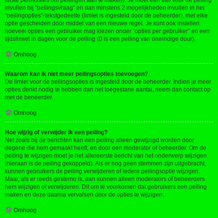
juiste permissies om peilingen aan te maken). Je moet een titel voor de peiling
invullen bij "peilingsvraag" en dan minstens 2 mogelijkheden invullen in het
"peilingopties"-tekstgedeelte (limiet is ingesteld door de beheerder), met elke
optie gescheiden door middel van een nieuwe regel. Je kunt ook instellen
hoeveel opties een gebruiker mag kiezen onder "opties per gebruiker" en een
tijdslimiet in dagen voor de peiling (0 is een peiling van oneindige duur).
Omhoog
Waarom kan ik niet meer peilingsopties toevoegen?
De limiet voor de peilingsopties is ingesteld door de beheerder. Indien je meer
opties denkt nodig te hebben dan het toegestane aantal, neem dan contact op
met de beheerder.
Omhoog
Hoe wijzig of verwijder ik een peiling?
Net zoals bij de berichten kan een peiling alleen gewijzigd worden door
degene die hem gemaakt heeft, en door een moderator of beheerder. Om de
peiling te wijzigen moet je het allereerste bericht van het onderwerp wijzigen
(hieraan is de peiling gekoppeld). Als er nog geen stemmen zijn uitgebracht,
kunnen gebruikers de peiling verwijderen of iedere peilingsoptie wijzigen.
Maar, als er reeds gestemd is, dan kunnen alleen moderators of beheerders
hem wijzigen of verwijderen. Dit om te voorkomen dat gebruikers een peiling
maken en deze daarna vervalsen door de opties te wijzigen.
Omhoog