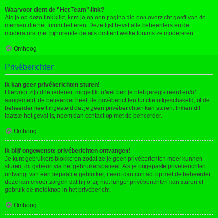
Waarvoor dient de "Het Team"-link?
Als je op deze link klikt, kom je op een pagina die een overzicht geeft van de
mensen die het forum beheren. Deze lijst bevat alle beheerders en de
moderators, met bijhorende details omtrent welke forums ze modereren.
Omhoog
Privéberichten
Ik kan geen privéberichten sturen!
Hiervoor zijn drie redenen mogelijk: ofwel ben je niet geregistreerd en/of
aangemeld, de beheerder heeft de privéberichten functie uitgeschakeld, of de
beheerder heeft ingesteld dat je geen privéberichten kan sturen. Indien dit
laatste het geval is, neem dan contact op met de beheerder.
Omhoog
Ik blijf ongewenste privéberichten ontvangen!
Je kunt gebruikers blokkeren zodat ze je geen privéberichten meer kunnen
sturen, dit gebeurt via het gebruikerspaneel. Als je ongepaste privéberichten
ontvangt van een bepaalde gebruiker, neem dan contact op met de beheerder,
deze kan ervoor zorgen dat hij of zij niet langer privéberichten kan sturen of
gebruik de meldknop in het privébericht.
Omhoog