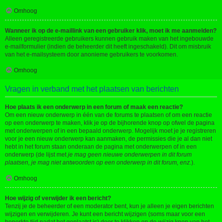
Omhoog
Wanneer ik op de e-maillink van een gebruiker klik, moet ik me aanmelden?
Alleen geregistreerde gebruikers kunnen gebruik maken van het ingebouwde
e-mailformulier (indien de beheerder dit heeft ingeschakeld). Dit om misbruik
van het e-mailsysteem door anonieme gebruikers te voorkomen.
Omhoog
Vragen in verband met het plaatsen van berichten
Hoe plaats ik een onderwerp in een forum of maak een reactie?
Om een nieuw onderwerp in één van de forums te plaatsen of om een reactie
op een onderwerp te maken, klik je op de bijhorende knop op ofwel de pagina
met onderwerpen of in een bepaald onderwerp. Mogelijk moet je je registreren
voor je een nieuw onderwerp kan aanmaken, de permissies die je al dan niet
hebt in het forum staan onderaan de pagina met onderwerpen of in een
onderwerp (de lijst met
je mag geen nieuwe onderwerpen in dit forum
plaatsen, je mag niet antwoorden op een onderwerp in dit forum, enz.
).
Omhoog
Hoe wijzig of verwijder ik een bericht?
Tenzij je de beheerder of een moderator bent, kun je alleen je eigen berichten
wijzigen en verwijderen. Je kunt een bericht wijzigen (soms maar voor een