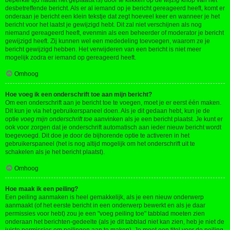
beperkte tijd nadat het geplaatst is) door te klikken op de
wijzig
knop van het
desbetreffende bericht. Als er al iemand op je bericht gereageerd heeft, komt er
onderaan je bericht een klein tekstje dat zegt hoeveel keer en wanneer je het
bericht voor het laatst je gewijzigd hebt. Dit zal niet verschijnen als nog
niemand gereageerd heeft, evenmin als een beheerder of moderator je bericht
gewijzigd heeft. Zij kunnen wel een mededeling toevoegen, waarom ze je
bericht gewijzigd hebben. Het verwijderen van een bericht is niet meer
mogelijk zodra er iemand op gereageerd heeft.
Omhoog
Hoe voeg ik een onderschrift toe aan mijn bericht?
Om een onderschrift aan je bericht toe te voegen, moet je er eerst één maken.
Dit kun je via het gebruikerspaneel doen. Als je dit gedaan hebt, kun je de
optie
voeg mijn onderschrift toe
aanvinken als je een bericht plaatst. Je kunt er
ook voor zorgen dat je onderschrift automatisch aan ieder nieuw bericht wordt
toegevoegd. Dit doe je door de bijhorende optie te activeren in het
gebruikerspaneel (het is nog altijd mogelijk om het onderschrift uit te
schakelen als je het bericht plaatst).
Omhoog
Hoe maak ik een peiling?
Een peiling aanmaken is heel gemakkelijk, als je een nieuw onderwerp
aanmaakt (of het eerste bericht in een onderwerp bewerkt en als je daar
permissies voor hebt) zou je een "voeg peiling toe" tabblad moeten zien
onderaan het berichten-gedeelte (als je dit tabblad niet kan zien, heb je niet de