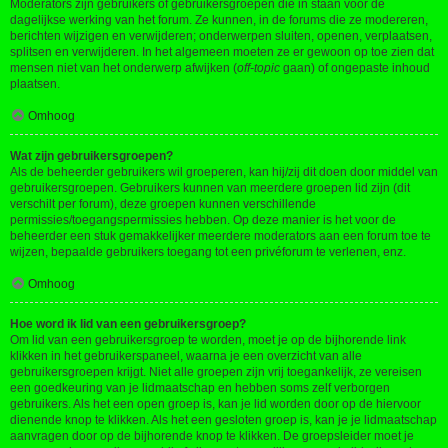
Moderators zijn gebruikers of gebruikersgroepen die in staan voor de
dagelijkse werking van het forum. Ze kunnen, in de forums die ze modereren,
berichten wijzigen en verwijderen; onderwerpen sluiten, openen, verplaatsen,
splitsen en verwijderen. In het algemeen moeten ze er gewoon op toe zien dat
mensen niet van het onderwerp afwijken (
off-topic
gaan) of ongepaste inhoud
plaatsen.
Omhoog
Wat zijn gebruikersgroepen?
Als de beheerder gebruikers wil groeperen, kan hij/zij dit doen door middel van
gebruikersgroepen. Gebruikers kunnen van meerdere groepen lid zijn (dit
verschilt per forum), deze groepen kunnen verschillende
permissies/toegangspermissies hebben. Op deze manier is het voor de
beheerder een stuk gemakkelijker meerdere moderators aan een forum toe te
wijzen, bepaalde gebruikers toegang tot een privéforum te verlenen, enz.
Omhoog
Hoe word ik lid van een gebruikersgroep?
Om lid van een gebruikersgroep te worden, moet je op de bijhorende link
klikken in het gebruikerspaneel, waarna je een overzicht van alle
gebruikersgroepen krijgt. Niet alle groepen zijn vrij toegankelijk, ze vereisen
een goedkeuring van je lidmaatschap en hebben soms zelf verborgen
gebruikers. Als het een open groep is, kan je lid worden door op de hiervoor
dienende knop te klikken. Als het een gesloten groep is, kan je je lidmaatschap
aanvragen door op de bijhorende knop te klikken. De groepsleider moet je