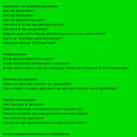
Gebruikers en gebruikersgroepen
Wat zijn Beheerders?
Wat zijn Moderators?
Wat zijn gebruikersgroepen?
Hoe word ik lid van een gebruikersgroep?
Hoe word ik een groepsleider?
Waarom staan verschillende gebruikersgroepen in een andere kleur?
Wat is de "Standaard gebruikersgroep"?
Waarvoor dient de "Het Team"-link?
Privéberichten
Ik kan geen privéberichten sturen!
Ik blijf ongewenste privéberichten ontvangen!
Ik heb spam of een e-mail met ongepaste inhoud van iemand op dit forum ontvangen!
Vrienden en vijanden
Waarvoor dient mijn vrienden- en vijandenlijst?
Hoe verwijder of voeg ik gebruikers toe aan mijn vrienden- en/of vijandenlijst?
Forums doorzoeken
Hoe doorzoek ik het forum?
Waarom levert mijn zoekopdracht geen resultaten op?
Waarom resulteert mijn zoekopdracht in een lege pagina?
Hoe zoek ik een gebruiker?
Hoe kan ik mijn eigen berichten en onderwerpen vinden?
Onderwerpabonnementen en bladwijzers