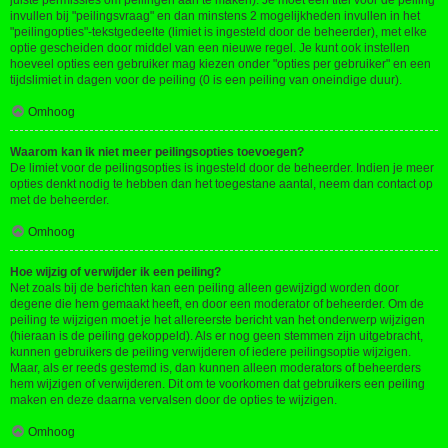
juiste permissies om peilingen aan te maken). Je moet een titel voor de peiling
invullen bij "peilingsvraag" en dan minstens 2 mogelijkheden invullen in het
"peilingopties"-tekstgedeelte (limiet is ingesteld door de beheerder), met elke
optie gescheiden door middel van een nieuwe regel. Je kunt ook instellen
hoeveel opties een gebruiker mag kiezen onder "opties per gebruiker" en een
tijdslimiet in dagen voor de peiling (0 is een peiling van oneindige duur).
Omhoog
Waarom kan ik niet meer peilingsopties toevoegen?
De limiet voor de peilingsopties is ingesteld door de beheerder. Indien je meer
opties denkt nodig te hebben dan het toegestane aantal, neem dan contact op
met de beheerder.
Omhoog
Hoe wijzig of verwijder ik een peiling?
Net zoals bij de berichten kan een peiling alleen gewijzigd worden door
degene die hem gemaakt heeft, en door een moderator of beheerder. Om de
peiling te wijzigen moet je het allereerste bericht van het onderwerp wijzigen
(hieraan is de peiling gekoppeld). Als er nog geen stemmen zijn uitgebracht,
kunnen gebruikers de peiling verwijderen of iedere peilingsoptie wijzigen.
Maar, als er reeds gestemd is, dan kunnen alleen moderators of beheerders
hem wijzigen of verwijderen. Dit om te voorkomen dat gebruikers een peiling
maken en deze daarna vervalsen door de opties te wijzigen.
Omhoog