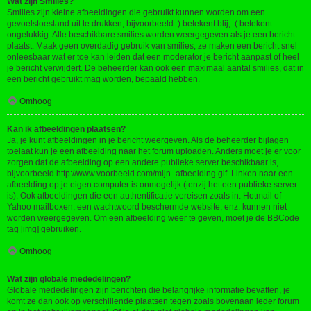
Wat zijn Smilies?
Smilies zijn kleine afbeeldingen die gebruikt kunnen worden om een
gevoelstoestand uit te drukken, bijvoorbeeld :) betekent blij, :( betekent
ongelukkig. Alle beschikbare smilies worden weergegeven als je een bericht
plaatst. Maak geen overdadig gebruik van smilies, ze maken een bericht snel
onleesbaar wat er toe kan leiden dat een moderator je bericht aanpast of heel
je bericht verwijdert. De beheerder kan ook een maximaal aantal smilies, dat in
een bericht gebruikt mag worden, bepaald hebben.
Omhoog
Kan ik afbeeldingen plaatsen?
Ja, je kunt afbeeldingen in je bericht weergeven. Als de beheerder bijlagen
toelaat kun je een afbeelding naar het forum uploaden. Anders moet je er voor
zorgen dat de afbeelding op een andere publieke server beschikbaar is,
bijvoorbeeld http://www.voorbeeld.com/mijn_afbeelding.gif. Linken naar een
afbeelding op je eigen computer is onmogelijk (tenzij het een publieke server
is). Ook afbeeldingen die een authentificatie vereisen zoals in: Hotmail of
Yahoo mailboxen, een wachtwoord beschermde website, enz. kunnen niet
worden weergegeven. Om een afbeelding weer te geven, moet je de BBCode
tag [img] gebruiken.
Omhoog
Wat zijn globale mededelingen?
Globale mededelingen zijn berichten die belangrijke informatie bevatten, je
komt ze dan ook op verschillende plaatsen tegen zoals bovenaan ieder forum