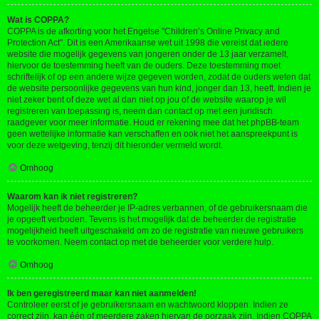
Wat is COPPA?
COPPA is de afkorting voor het Engelse "Children’s Online Privacy and
Protection Act". Dit is een Amerikaanse wet uit 1998 die vereist dat iedere
website die mogelijk gegevens van jongeren onder de 13 jaar verzamelt,
hiervoor de toestemming heeft van de ouders. Deze toestemming moet
schriftelijk of op een andere wijze gegeven worden, zodat de ouders weten dat
de website persoonlijke gegevens van hun kind, jonger dan 13, heeft. Indien je
niet zeker bent of deze wet al dan niet op jou of de website waarop je wil
registreren van toepassing is, neem dan contact op met een juridisch
raadgever voor meer informatie. Houd er rekening mee dat het phpBB-team
geen wettelijke informatie kan verschaffen en ook niet het aanspreekpunt is
voor deze wetgeving, tenzij dit hieronder vermeld wordt.
Omhoog
Waarom kan ik niet registreren?
Mogelijk heeft de beheerder je IP-adres verbannen, of de gebruikersnaam die
je opgeeft verboden. Tevens is het mogelijk dat de beheerder de registratie
mogelijkheid heeft uitgeschakeld om zo de registratie van nieuwe gebruikers
te voorkomen. Neem contact op met de beheerder voor verdere hulp.
Omhoog
Ik ben geregistreerd maar kan niet aanmelden!
Controleer eerst of je gebruikersnaam en wachtwoord kloppen. Indien ze
correct zijn, kan één of meerdere zaken hiervan de oorzaak zijn. Indien COPPA