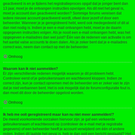
geactiveerd is en je tijdens het registratieproces opgaf dat je jonger bent dan
13 jaar, moet je de ontvangen instructies opvolgen. Als dit niet het geval is,
moet je account dan geactiveerd worden? Sommige forums vereisen dat
iedere nieuwe account geactiveerd wordt, ofwel door jezelf of door een
beheerder. Wanneer je je geregistreerd hebt, werd ook medegedeeld of dit al
dan niet nodig is. Indien je een e-mail ontvangen hebt, moet je de daarin
opgegeven instructies volgen. Als je nooit een e-mail ontvangen hebt, was het
opgegeven e-mailadres dan wel juist? Één van de redenen van activatie is om
het aantal valse accounts te doen dalen. Als je zeker bent dat je e-mailadres
correct was, neem dan contact op met de beheerder.
Omhoog
Waarom kan ik niet aanmelden?
Er zijn verschillende redenen mogelijk waarom je dit probleem hebt.
Controleer eerst of je gebruikersnaam en wachtwoord kloppen. Indien ze
correct zijn, kun je contact opnemen met de beheerder om er zeker van te zijn
dat je niet verbannen bent. Het is ook mogelijk dat de forumconfiguratie fout is,
dan moet dit door de beheerder opgelost worden.
Omhoog
Ik heb me ooit geregistreerd maar kan nu niet meer aanmelden!?
De meest voorkomende oorzaken hiervoor zijn: je gaf een verkeerde
gebruikersnaam of wachtwoord op (controleer de e-mail met je registratie
gegevens) of een beheerder heeft je account verwijderd om één of andere
reden. Indien dit laatste het geval is, heb je dan ooit een bericht geplaatst? Het