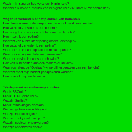
Wat is mijn rang en hoe verander ik mijn rang?
Wanneer ik op de e-maillink van een gebruiker klik, moet ik me aanmelden?
Vragen in verband met het plaatsen van berichten
Hoe plaats ik een onderwerp in een forum of maak een reactie?
Hoe wijzig of verwijder ik een bericht?
Hoe voeg ik een onderschrift toe aan mijn bericht?
Hoe maak ik een peiling?
Waarom kan ik niet meer peilingsopties toevoegen?
Hoe wijzig of verwijder ik een peiling?
Waarom kan ik een bepaald forum niet openen?
Waarom kan ik geen bijlagen toevoegen?
Waarom ontving ik een waarschuwing?
Hoe kan ik berichten aan een moderator melden?
Waarvoor dient de "Opslaan"-knop bij het plaatsen van een bericht?
Waarom moet mijn bericht goedgekeurd worden?
Hoe bump ik mijn onderwerp?
Tekstopmaak en onderwerp soorten
Wat is BBCode?
Kan ik HTML gebruiken?
Wat zijn Smilies?
Kan ik afbeeldingen plaatsen?
Wat zijn globale mededelingen?
Wat zijn mededelingen?
Wat zijn sticky onderwerpen?
Wat zijn gesloten onderwerpen?
Wat zijn onderwerpiconen?