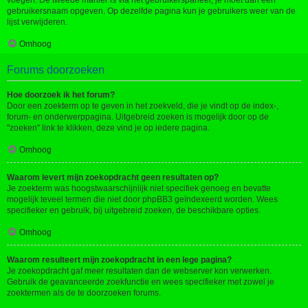
voegen. De tweede manier is via het gebruikerspaneel, je moet dan een
gebruikersnaam opgeven. Op dezelfde pagina kun je gebruikers weer van de
lijst verwijderen.
Omhoog
Forums doorzoeken
Hoe doorzoek ik het forum?
Door een zoekterm op te geven in het zoekveld, die je vindt op de index-,
forum- en onderwerppagina. Uitgebreid zoeken is mogelijk door op de
"zoeken" link te klikken, deze vind je op iedere pagina.
Omhoog
Waarom levert mijn zoekopdracht geen resultaten op?
Je zoekterm was hoogstwaarschijnlijk niet specifiek genoeg en bevatte
mogelijk teveel termen die niet door phpBB3 geïndexeerd worden. Wees
specifieker en gebruik, bij uitgebreid zoeken, de beschikbare opties.
Omhoog
Waarom resulteert mijn zoekopdracht in een lege pagina?
Je zoekopdracht gaf meer resultaten dan de webserver kon verwerken.
Gebruik de geavanceerde zoekfunctie en wees specifieker met zowel je
zoektermen als de te doorzoeken forums.