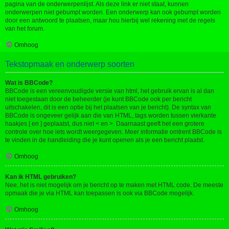
pagina van de onderwerpenlijst. Als deze link er niet staat, kunnen
onderwerpen niet gebumpt worden. Een onderwerp kan ook gebumpt worden
door een antwoord te plaatsen, maar hou hierbij wel rekening met de regels
van het forum.
Omhoog
Tekstopmaak en onderwerp soorten
Wat is BBCode?
BBCode is een vereenvoudigde versie van html, het gebruik ervan is al dan
niet toegestaan door de beheerder (je kunt BBCode ook per bericht
uitschakelen, dit is een optie bij het plaatsen van je bericht). De syntax van
BBCode is ongeveer gelijk aan die van HTML, tags worden tussen vierkante
haakjes [ en ] geplaatst, dus niet < en >. Daarnaast geeft het een grotere
controle over hoe iets wordt weergegeven. Meer informatie omtrent BBCode is
te vinden in de handleiding die je kunt openen als je een bericht plaatst.
Omhoog
Kan ik HTML gebruiken?
Nee, het is niet mogelijk om je bericht op te maken met HTML code. De meeste
opmaak die je via HTML kan toepassen is ook via BBCode mogelijk.
Omhoog