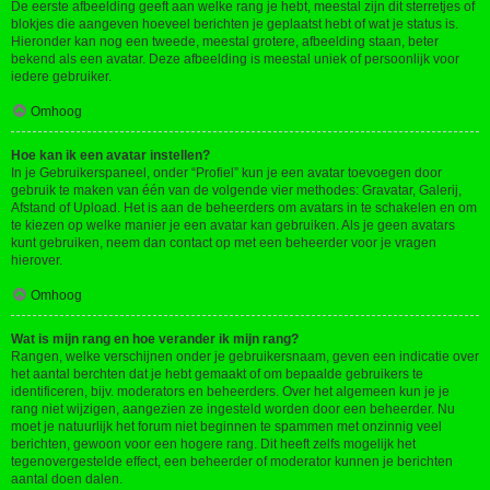
De eerste afbeelding geeft aan welke rang je hebt, meestal zijn dit sterretjes of
blokjes die aangeven hoeveel berichten je geplaatst hebt of wat je status is.
Hieronder kan nog een tweede, meestal grotere, afbeelding staan, beter
bekend als een avatar. Deze afbeelding is meestal uniek of persoonlijk voor
iedere gebruiker.
Omhoog
Hoe kan ik een avatar instellen?
In je Gebruikerspaneel, onder “Profiel” kun je een avatar toevoegen door
gebruik te maken van één van de volgende vier methodes: Gravatar, Galerij,
Afstand of Upload. Het is aan de beheerders om avatars in te schakelen en om
te kiezen op welke manier je een avatar kan gebruiken. Als je geen avatars
kunt gebruiken, neem dan contact op met een beheerder voor je vragen
hierover.
Omhoog
Wat is mijn rang en hoe verander ik mijn rang?
Rangen, welke verschijnen onder je gebruikersnaam, geven een indicatie over
het aantal berchten dat je hebt gemaakt of om bepaalde gebruikers te
identificeren, bijv. moderators en beheerders. Over het algemeen kun je je
rang niet wijzigen, aangezien ze ingesteld worden door een beheerder. Nu
moet je natuurlijk het forum niet beginnen te spammen met onzinnig veel
berichten, gewoon voor een hogere rang. Dit heeft zelfs mogelijk het
tegenovergestelde effect, een beheerder of moderator kunnen je berichten
aantal doen dalen.