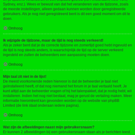
Sydney, enz.). Wees er bewust van dat het veranderen van de tijdzone, zoals
de meeste instellingen, alleen gedaan kunnen worden door geregistreerde
gebruikers. Als je nog niet geregistreerd bent is dit een goed moment om dit te
doen.
Omhoog
Ik wijzigde de tijdzone, maar de tijd is nog steeds verkeerd!
Als je zeker bent dat je de correcte tijdzone en zomertijd goed hebt ingevuld en
de tijd is nog steeds anders, is waarschijnlijk de tijd op de server verkeerd
ingesteld en zullen de beheerders een aanpassing moeten doen.
Omhoog
Mijn taal zit niet in de lijst!
De meest voorkomende reden hiervoor is dat de beheerder je taal niet
geïnstalleerd heeft, of dat nog niemand het forum in je taal vertaald heeft. Je
kunt altijd aan de beheerder vragen of hij het talenpakket, dat je nodig hebt, wil
installeren. Indien het nog niet bestaat, mag je gerust de vertaling maken. Meer
informatie hieromtrent kan gevonden worden op de website van phpBB
Limited (de link staat onderaan iedere pagina).
Omhoog
Wat zijn de afbeeldingen naast mijn gebruikersnaam?
Er kunnen 2 afbeeldingen bij een gebruikersnaam staan als je berichten leest.