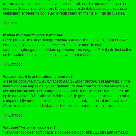
is normaal dat forums om de zoveel tijd gebruikers, die nog geen berichten
geplaatst hebben, verwijderen. Dit doen ze om de database qua omvang te
verkleinen. Probeer je opnieuw te registreren en meng je in de discussies.
Omhoog
Ik weet mijn wachtwoord niet meer!
Geen paniek! Je kan je huidige wachtwoord niet terug krijgen, maar er is wel
een mogelijkheid om deze te resetten. Hiervoor moet je naar de
aanmeldpagina gaan en klikken op
wachtwoord vergeten?
. Volg de instructies
op het scherm en even later kan je je weer aanmelden.
Omhoog
Waarom word ik automatisch afgemeld?
Als je de optie
meld mij automatisch aan bij ieder bezoek
niet aanvinkt, blijf je
maar voor een bepaalde tijd aangemeld. Zo wordt vermeden dat anderen je
account misbruiken. Om aangemeld te blijven, moet je bij het aanmelden die
optie aanvinken. We raden dit echter af als je gebruik maakt van een openbare
computer, bijvoorbeeld op school, in de bibliotheek, in een internetcafé, enz.
Als deze optie niet beschikbaar is, heeft de beheerder deze uitgeschakeld.
Omhoog
Wat doet "verwijder cookies"?
"Verwijder cookies" zorgt dat alle cookies die door phpBB3 zijn aangemaakt,