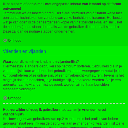
Ik heb spam of een e-mail met ongepaste inhoud van iemand op dit forum
ontvangen!
Jammer dat we dit moeten horen. Het e-mailformulier van dit forum werkt met
een aantal technieken om zenders van zulke berichten te traceren. Het beste
wat je kan doen is de beheerder een kopie van het bericht e-mailen, inclusief
de headers (hierin staan de details van de gebruiker die de e-mail stuurde).
Deze zal dan de nodige stappen ondernemen.
Omhoog
Vrienden en vijanden
Waarvoor dient mijn vrienden- en vijandenlijst?
Hiermee kun je andere gebruikers op het forum sorteren. Gebruikers die in je
vriendenlijst staan worden in het gebruikerspaneel weergegeven zodat je snel
kunt controleren of ze online zijn, of een privébericht kunt sturen. Tevens is het
mogelijk dat hun berichten, in je huidige stijl, gemarkeerd worden. Als je een
gebruiker aan je vijandenlijst toevoegt, worden zijn of haar berichten
standaard verborgen.
Omhoog
Hoe verwijder of voeg ik gebruikers toe aan mijn vrienden- en/of
vijandenlijst?
Het toevoegen van gebruikers kan op 2 manieren. In het profiel van iedere
gebruiker staat een link om de gebruiker aan je vrienden- of vijandenlijst toe te