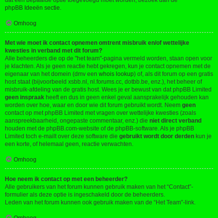
dat een bepaalde optie toegevoegd moet worden, bezoek dan de
phpBB Ideeën sectie
.
Omhoog
Met wie moet ik contact opnemen omtrent misbruik en/of wettelijke
kwesties in verband met dit forum?
Alle beheerders die op de "het team"-pagina vermeld worden, staan open voor
je klachten. Als je geen reactie hebt gekregen, kun je contact opnemen met de
eigenaar van het domein (dmv een
whois lookup
) of, als dit forum op een gratis
host staat (bijvoorbeeld xsbb.nl, nl.forums.cc, dotbb.be, enz.), het beheer of
misbruik-afdeling van de gratis host. Wees je er bewust van dat phpBB Limited
geen inspraak
heeft en dus in geen enkel geval aansprakelijk gehouden kan
worden over hoe, waar en door wie dit forum gebruikt wordt. Neem
geen
contact op met phpBB Limited met vragen over wettelijke kwesties (zoals
aanspreekbaarheid, ongepaste commentaar, enz.) die
niet direct verband
houden met de phpBB.com-website of de phpBB-software. Als je phpBB
Limited toch e-mailt over deze software die
gebruikt wordt door derden
kun je
een korte, of helemaal geen, reactie verwachten.
Omhoog
Hoe neem ik contact op met een beheerder?
Alle gebruikers van het forum kunnen gebruik maken van het “Contact”-
formulier als deze optie is ingeschakeld door de beheerders.
Leden van het forum kunnen ook gebruik maken van de “Het Team”-link.