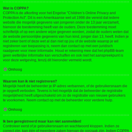
Wat is COPPA?
COPPA is de afkorting voor het Engelse "Children’s Online Privacy and
Protection Act". Dit is een Amerikaanse wet uit 1998 die vereist dat iedere
website die mogelijk gegevens van jongeren onder de 13 jaar verzamelt,
hiervoor de toestemming heeft van de ouders. Deze toestemming moet
schriftelijk of op een andere wijze gegeven worden, zodat de ouders weten dat
de website persoonlijke gegevens van hun kind, jonger dan 13, heeft. Indien je
niet zeker bent of deze wet al dan niet op jou of de website waarop je wil
registreren van toepassing is, neem dan contact op met een juridisch
raadgever voor meer informatie. Houd er rekening mee dat het phpBB-team
geen wettelijke informatie kan verschaffen en ook niet het aanspreekpunt is
voor deze wetgeving, tenzij dit hieronder vermeld wordt.
Omhoog
Waarom kan ik niet registreren?
Mogelijk heeft de beheerder je IP-adres verbannen, of de gebruikersnaam die
je opgeeft verboden. Tevens is het mogelijk dat de beheerder de registratie
mogelijkheid heeft uitgeschakeld om zo de registratie van nieuwe gebruikers
te voorkomen. Neem contact op met de beheerder voor verdere hulp.
Omhoog
Ik ben geregistreerd maar kan niet aanmelden!
Controleer eerst of je gebruikersnaam en wachtwoord kloppen. Indien ze
correct zijn, kan één of meerdere zaken hiervan de oorzaak zijn. Indien COPPA