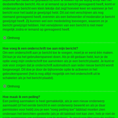
beperkte tijd nadat het geplaatst is) door te klikken op de
wijzig
knop van het
desbetreffende bericht. Als er al iemand op je bericht gereageerd heeft, komt er
onderaan je bericht een klein tekstje dat zegt hoeveel keer en wanneer je het
bericht voor het laatst je gewijzigd hebt. Dit zal niet verschijnen als nog
niemand gereageerd heeft, evenmin als een beheerder of moderator je bericht
gewijzigd heeft. Zij kunnen wel een mededeling toevoegen, waarom ze je
bericht gewijzigd hebben. Het verwijderen van een bericht is niet meer
mogelijk zodra er iemand op gereageerd heeft.
Omhoog
Hoe voeg ik een onderschrift toe aan mijn bericht?
Om een onderschrift aan je bericht toe te voegen, moet je er eerst één maken.
Dit kun je via het gebruikerspaneel doen. Als je dit gedaan hebt, kun je de
optie
voeg mijn onderschrift toe
aanvinken als je een bericht plaatst. Je kunt er
ook voor zorgen dat je onderschrift automatisch aan ieder nieuw bericht wordt
toegevoegd. Dit doe je door de bijhorende optie te activeren in het
gebruikerspaneel (het is nog altijd mogelijk om het onderschrift uit te
schakelen als je het bericht plaatst).
Omhoog
Hoe maak ik een peiling?
Een peiling aanmaken is heel gemakkelijk, als je een nieuw onderwerp
aanmaakt (of het eerste bericht in een onderwerp bewerkt en als je daar
permissies voor hebt) zou je een "voeg peiling toe" tabblad moeten zien
onderaan het berichten-gedeelte (als je dit tabblad niet kan zien, heb je niet de