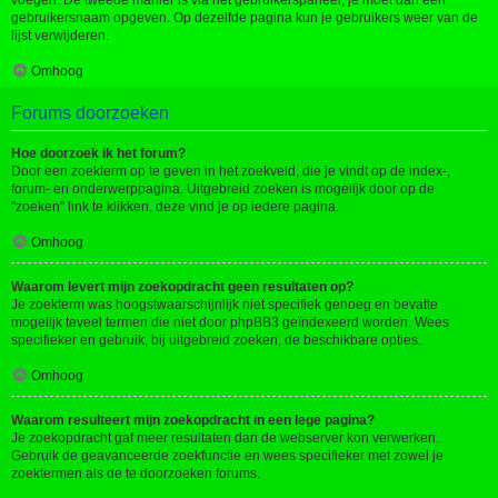
voegen. De tweede manier is via het gebruikerspaneel, je moet dan een
gebruikersnaam opgeven. Op dezelfde pagina kun je gebruikers weer van de
lijst verwijderen.
Omhoog
Forums doorzoeken
Hoe doorzoek ik het forum?
Door een zoekterm op te geven in het zoekveld, die je vindt op de index-,
forum- en onderwerppagina. Uitgebreid zoeken is mogelijk door op de
"zoeken" link te klikken, deze vind je op iedere pagina.
Omhoog
Waarom levert mijn zoekopdracht geen resultaten op?
Je zoekterm was hoogstwaarschijnlijk niet specifiek genoeg en bevatte
mogelijk teveel termen die niet door phpBB3 geïndexeerd worden. Wees
specifieker en gebruik, bij uitgebreid zoeken, de beschikbare opties.
Omhoog
Waarom resulteert mijn zoekopdracht in een lege pagina?
Je zoekopdracht gaf meer resultaten dan de webserver kon verwerken.
Gebruik de geavanceerde zoekfunctie en wees specifieker met zowel je
zoektermen als de te doorzoeken forums.