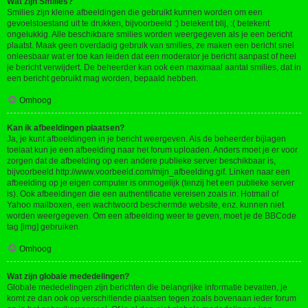
Wat zijn Smilies?
Smilies zijn kleine afbeeldingen die gebruikt kunnen worden om een
gevoelstoestand uit te drukken, bijvoorbeeld :) betekent blij, :( betekent
ongelukkig. Alle beschikbare smilies worden weergegeven als je een bericht
plaatst. Maak geen overdadig gebruik van smilies, ze maken een bericht snel
onleesbaar wat er toe kan leiden dat een moderator je bericht aanpast of heel
je bericht verwijdert. De beheerder kan ook een maximaal aantal smilies, dat in
een bericht gebruikt mag worden, bepaald hebben.
Omhoog
Kan ik afbeeldingen plaatsen?
Ja, je kunt afbeeldingen in je bericht weergeven. Als de beheerder bijlagen
toelaat kun je een afbeelding naar het forum uploaden. Anders moet je er voor
zorgen dat de afbeelding op een andere publieke server beschikbaar is,
bijvoorbeeld http://www.voorbeeld.com/mijn_afbeelding.gif. Linken naar een
afbeelding op je eigen computer is onmogelijk (tenzij het een publieke server
is). Ook afbeeldingen die een authentificatie vereisen zoals in: Hotmail of
Yahoo mailboxen, een wachtwoord beschermde website, enz. kunnen niet
worden weergegeven. Om een afbeelding weer te geven, moet je de BBCode
tag [img] gebruiken.
Omhoog
Wat zijn globale mededelingen?
Globale mededelingen zijn berichten die belangrijke informatie bevatten, je
komt ze dan ook op verschillende plaatsen tegen zoals bovenaan ieder forum