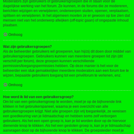
Moderators zijn gebruikers of gebruikersgroepen die in staan voor de
dagelijkse werking van het forum. Ze kunnen, in de forums die ze modereren,
berichten wijzigen en verwijderen; onderwerpen sluiten, openen, verplaatsen,
splitsen en verwijderen. In het algemeen moeten ze er gewoon op toe zien dat
mensen niet van het onderwerp afwijken (
off-topic
gaan) of ongepaste inhoud
plaatsen.
Omhoog
Wat zijn gebruikersgroepen?
Als de beheerder gebruikers wil groeperen, kan hij/zij dit doen door middel van
gebruikersgroepen. Gebruikers kunnen van meerdere groepen lid zijn (dit
verschilt per forum), deze groepen kunnen verschillende
permissies/toegangspermissies hebben. Op deze manier is het voor de
beheerder een stuk gemakkelijker meerdere moderators aan een forum toe te
wijzen, bepaalde gebruikers toegang tot een privéforum te verlenen, enz.
Omhoog
Hoe word ik lid van een gebruikersgroep?
Om lid van een gebruikersgroep te worden, moet je op de bijhorende link
klikken in het gebruikerspaneel, waarna je een overzicht van alle
gebruikersgroepen krijgt. Niet alle groepen zijn vrij toegankelijk, ze vereisen
een goedkeuring van je lidmaatschap en hebben soms zelf verborgen
gebruikers. Als het een open groep is, kan je lid worden door op de hiervoor
dienende knop te klikken. Als het een gesloten groep is, kan je je lidmaatschap
aanvragen door op de bijhorende knop te klikken. De groepsleider moet je