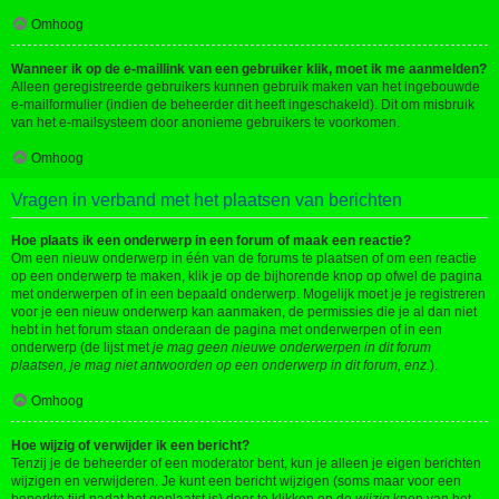
Omhoog
Wanneer ik op de e-maillink van een gebruiker klik, moet ik me aanmelden?
Alleen geregistreerde gebruikers kunnen gebruik maken van het ingebouwde
e-mailformulier (indien de beheerder dit heeft ingeschakeld). Dit om misbruik
van het e-mailsysteem door anonieme gebruikers te voorkomen.
Omhoog
Vragen in verband met het plaatsen van berichten
Hoe plaats ik een onderwerp in een forum of maak een reactie?
Om een nieuw onderwerp in één van de forums te plaatsen of om een reactie
op een onderwerp te maken, klik je op de bijhorende knop op ofwel de pagina
met onderwerpen of in een bepaald onderwerp. Mogelijk moet je je registreren
voor je een nieuw onderwerp kan aanmaken, de permissies die je al dan niet
hebt in het forum staan onderaan de pagina met onderwerpen of in een
onderwerp (de lijst met
je mag geen nieuwe onderwerpen in dit forum
plaatsen, je mag niet antwoorden op een onderwerp in dit forum, enz.
).
Omhoog
Hoe wijzig of verwijder ik een bericht?
Tenzij je de beheerder of een moderator bent, kun je alleen je eigen berichten
wijzigen en verwijderen. Je kunt een bericht wijzigen (soms maar voor een