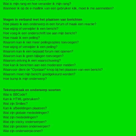
Wat is mijn rang en hoe verander ik mijn rang?
Wanneer ik op de e-maillink van een gebruiker klik, moet ik me aanmelden?
Vragen in verband met het plaatsen van berichten
Hoe plaats ik een onderwerp in een forum of maak een reactie?
Hoe wijzig of verwijder ik een bericht?
Hoe voeg ik een onderschrift toe aan mijn bericht?
Hoe maak ik een peiling?
Waarom kan ik niet meer peilingsopties toevoegen?
Hoe wijzig of verwijder ik een peiling?
Waarom kan ik een bepaald forum niet openen?
Waarom kan ik geen bijlagen toevoegen?
Waarom ontving ik een waarschuwing?
Hoe kan ik berichten aan een moderator melden?
Waarvoor dient de "Opslaan"-knop bij het plaatsen van een bericht?
Waarom moet mijn bericht goedgekeurd worden?
Hoe bump ik mijn onderwerp?
Tekstopmaak en onderwerp soorten
Wat is BBCode?
Kan ik HTML gebruiken?
Wat zijn Smilies?
Kan ik afbeeldingen plaatsen?
Wat zijn globale mededelingen?
Wat zijn mededelingen?
Wat zijn sticky onderwerpen?
Wat zijn gesloten onderwerpen?
Wat zijn onderwerpiconen?