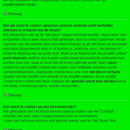
dat een bepaalde optie toegevoegd moet worden, bezoek dan de
phpBB Ideeën sectie
.
Omhoog
Met wie moet ik contact opnemen omtrent misbruik en/of wettelijke
kwesties in verband met dit forum?
Alle beheerders die op de "het team"-pagina vermeld worden, staan open voor
je klachten. Als je geen reactie hebt gekregen, kun je contact opnemen met de
eigenaar van het domein (dmv een
whois lookup
) of, als dit forum op een gratis
host staat (bijvoorbeeld xsbb.nl, nl.forums.cc, dotbb.be, enz.), het beheer of
misbruik-afdeling van de gratis host. Wees je er bewust van dat phpBB Limited
geen inspraak
heeft en dus in geen enkel geval aansprakelijk gehouden kan
worden over hoe, waar en door wie dit forum gebruikt wordt. Neem
geen
contact op met phpBB Limited met vragen over wettelijke kwesties (zoals
aanspreekbaarheid, ongepaste commentaar, enz.) die
niet direct verband
houden met de phpBB.com-website of de phpBB-software. Als je phpBB
Limited toch e-mailt over deze software die
gebruikt wordt door derden
kun je
een korte, of helemaal geen, reactie verwachten.
Omhoog
Hoe neem ik contact op met een beheerder?
Alle gebruikers van het forum kunnen gebruik maken van het “Contact”-
formulier als deze optie is ingeschakeld door de beheerders.
Leden van het forum kunnen ook gebruik maken van de “Het Team”-link.