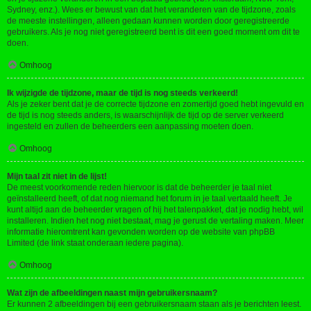
Sydney, enz.). Wees er bewust van dat het veranderen van de tijdzone, zoals
de meeste instellingen, alleen gedaan kunnen worden door geregistreerde
gebruikers. Als je nog niet geregistreerd bent is dit een goed moment om dit te
doen.
Omhoog
Ik wijzigde de tijdzone, maar de tijd is nog steeds verkeerd!
Als je zeker bent dat je de correcte tijdzone en zomertijd goed hebt ingevuld en
de tijd is nog steeds anders, is waarschijnlijk de tijd op de server verkeerd
ingesteld en zullen de beheerders een aanpassing moeten doen.
Omhoog
Mijn taal zit niet in de lijst!
De meest voorkomende reden hiervoor is dat de beheerder je taal niet
geïnstalleerd heeft, of dat nog niemand het forum in je taal vertaald heeft. Je
kunt altijd aan de beheerder vragen of hij het talenpakket, dat je nodig hebt, wil
installeren. Indien het nog niet bestaat, mag je gerust de vertaling maken. Meer
informatie hieromtrent kan gevonden worden op de website van phpBB
Limited (de link staat onderaan iedere pagina).
Omhoog
Wat zijn de afbeeldingen naast mijn gebruikersnaam?
Er kunnen 2 afbeeldingen bij een gebruikersnaam staan als je berichten leest.