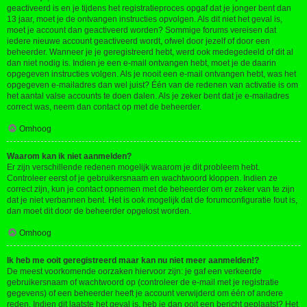
geactiveerd is en je tijdens het registratieproces opgaf dat je jonger bent dan
13 jaar, moet je de ontvangen instructies opvolgen. Als dit niet het geval is,
moet je account dan geactiveerd worden? Sommige forums vereisen dat
iedere nieuwe account geactiveerd wordt, ofwel door jezelf of door een
beheerder. Wanneer je je geregistreerd hebt, werd ook medegedeeld of dit al
dan niet nodig is. Indien je een e-mail ontvangen hebt, moet je de daarin
opgegeven instructies volgen. Als je nooit een e-mail ontvangen hebt, was het
opgegeven e-mailadres dan wel juist? Één van de redenen van activatie is om
het aantal valse accounts te doen dalen. Als je zeker bent dat je e-mailadres
correct was, neem dan contact op met de beheerder.
Omhoog
Waarom kan ik niet aanmelden?
Er zijn verschillende redenen mogelijk waarom je dit probleem hebt.
Controleer eerst of je gebruikersnaam en wachtwoord kloppen. Indien ze
correct zijn, kun je contact opnemen met de beheerder om er zeker van te zijn
dat je niet verbannen bent. Het is ook mogelijk dat de forumconfiguratie fout is,
dan moet dit door de beheerder opgelost worden.
Omhoog
Ik heb me ooit geregistreerd maar kan nu niet meer aanmelden!?
De meest voorkomende oorzaken hiervoor zijn: je gaf een verkeerde
gebruikersnaam of wachtwoord op (controleer de e-mail met je registratie
gegevens) of een beheerder heeft je account verwijderd om één of andere
reden. Indien dit laatste het geval is, heb je dan ooit een bericht geplaatst? Het