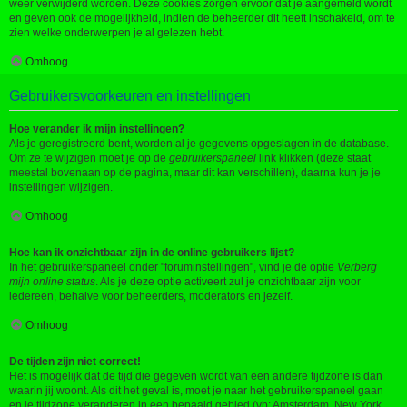
weer verwijderd worden. Deze cookies zorgen ervoor dat je aangemeld wordt
en geven ook de mogelijkheid, indien de beheerder dit heeft inschakeld, om te
zien welke onderwerpen je al gelezen hebt.
Omhoog
Gebruikersvoorkeuren en instellingen
Hoe verander ik mijn instellingen?
Als je geregistreerd bent, worden al je gegevens opgeslagen in de database.
Om ze te wijzigen moet je op de
gebruikerspaneel
link klikken (deze staat
meestal bovenaan op de pagina, maar dit kan verschillen), daarna kun je je
instellingen wijzigen.
Omhoog
Hoe kan ik onzichtbaar zijn in de online gebruikers lijst?
In het gebruikerspaneel onder "foruminstellingen", vind je de optie
Verberg
mijn online status
. Als je deze optie activeert zul je onzichtbaar zijn voor
iedereen, behalve voor beheerders, moderators en jezelf.
Omhoog
De tijden zijn niet correct!
Het is mogelijk dat de tijd die gegeven wordt van een andere tijdzone is dan
waarin jij woont. Als dit het geval is, moet je naar het gebruikerspaneel gaan
en je tijdzone veranderen in een bepaald gebied (vb: Amsterdam, New York,