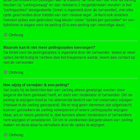
juiste permissies om peilingen aan te maken). Je moet een titel voor de peiling
invullen bij "peilingsvraag" en dan minstens 2 mogelijkheden invullen in het
"peilingopties"-tekstgedeelte (limiet is ingesteld door de beheerder), met elke
optie gescheiden door middel van een nieuwe regel. Je kunt ook instellen
hoeveel opties een gebruiker mag kiezen onder "opties per gebruiker" en een
tijdslimiet in dagen voor de peiling (0 is een peiling van oneindige duur).
Omhoog
Waarom kan ik niet meer peilingsopties toevoegen?
De limiet voor de peilingsopties is ingesteld door de beheerder. Indien je meer
opties denkt nodig te hebben dan het toegestane aantal, neem dan contact op
met de beheerder.
Omhoog
Hoe wijzig of verwijder ik een peiling?
Net zoals bij de berichten kan een peiling alleen gewijzigd worden door
degene die hem gemaakt heeft, en door een moderator of beheerder. Om de
peiling te wijzigen moet je het allereerste bericht van het onderwerp wijzigen
(hieraan is de peiling gekoppeld). Als er nog geen stemmen zijn uitgebracht,
kunnen gebruikers de peiling verwijderen of iedere peilingsoptie wijzigen.
Maar, als er reeds gestemd is, dan kunnen alleen moderators of beheerders
hem wijzigen of verwijderen. Dit om te voorkomen dat gebruikers een peiling
maken en deze daarna vervalsen door de opties te wijzigen.
Omhoog