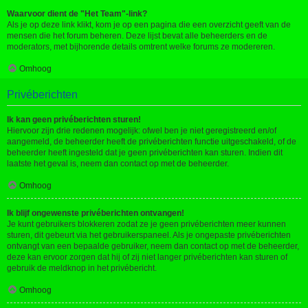
Waarvoor dient de "Het Team"-link?
Als je op deze link klikt, kom je op een pagina die een overzicht geeft van de
mensen die het forum beheren. Deze lijst bevat alle beheerders en de
moderators, met bijhorende details omtrent welke forums ze modereren.
Omhoog
Privéberichten
Ik kan geen privéberichten sturen!
Hiervoor zijn drie redenen mogelijk: ofwel ben je niet geregistreerd en/of
aangemeld, de beheerder heeft de privéberichten functie uitgeschakeld, of de
beheerder heeft ingesteld dat je geen privéberichten kan sturen. Indien dit
laatste het geval is, neem dan contact op met de beheerder.
Omhoog
Ik blijf ongewenste privéberichten ontvangen!
Je kunt gebruikers blokkeren zodat ze je geen privéberichten meer kunnen
sturen, dit gebeurt via het gebruikerspaneel. Als je ongepaste privéberichten
ontvangt van een bepaalde gebruiker, neem dan contact op met de beheerder,
deze kan ervoor zorgen dat hij of zij niet langer privéberichten kan sturen of
gebruik de meldknop in het privébericht.
Omhoog