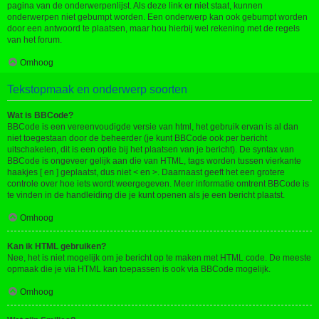
pagina van de onderwerpenlijst. Als deze link er niet staat, kunnen
onderwerpen niet gebumpt worden. Een onderwerp kan ook gebumpt worden
door een antwoord te plaatsen, maar hou hierbij wel rekening met de regels
van het forum.
Omhoog
Tekstopmaak en onderwerp soorten
Wat is BBCode?
BBCode is een vereenvoudigde versie van html, het gebruik ervan is al dan
niet toegestaan door de beheerder (je kunt BBCode ook per bericht
uitschakelen, dit is een optie bij het plaatsen van je bericht). De syntax van
BBCode is ongeveer gelijk aan die van HTML, tags worden tussen vierkante
haakjes [ en ] geplaatst, dus niet < en >. Daarnaast geeft het een grotere
controle over hoe iets wordt weergegeven. Meer informatie omtrent BBCode is
te vinden in de handleiding die je kunt openen als je een bericht plaatst.
Omhoog
Kan ik HTML gebruiken?
Nee, het is niet mogelijk om je bericht op te maken met HTML code. De meeste
opmaak die je via HTML kan toepassen is ook via BBCode mogelijk.
Omhoog