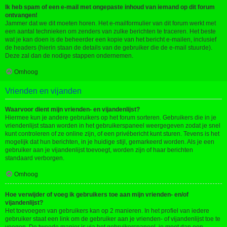
Ik heb spam of een e-mail met ongepaste inhoud van iemand op dit forum
ontvangen!
Jammer dat we dit moeten horen. Het e-mailformulier van dit forum werkt met
een aantal technieken om zenders van zulke berichten te traceren. Het beste
wat je kan doen is de beheerder een kopie van het bericht e-mailen, inclusief
de headers (hierin staan de details van de gebruiker die de e-mail stuurde).
Deze zal dan de nodige stappen ondernemen.
Omhoog
Vrienden en vijanden
Waarvoor dient mijn vrienden- en vijandenlijst?
Hiermee kun je andere gebruikers op het forum sorteren. Gebruikers die in je
vriendenlijst staan worden in het gebruikerspaneel weergegeven zodat je snel
kunt controleren of ze online zijn, of een privébericht kunt sturen. Tevens is het
mogelijk dat hun berichten, in je huidige stijl, gemarkeerd worden. Als je een
gebruiker aan je vijandenlijst toevoegt, worden zijn of haar berichten
standaard verborgen.
Omhoog
Hoe verwijder of voeg ik gebruikers toe aan mijn vrienden- en/of
vijandenlijst?
Het toevoegen van gebruikers kan op 2 manieren. In het profiel van iedere
gebruiker staat een link om de gebruiker aan je vrienden- of vijandenlijst toe te