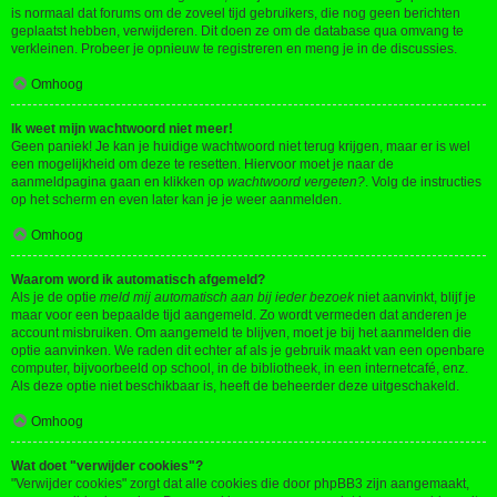
is normaal dat forums om de zoveel tijd gebruikers, die nog geen berichten
geplaatst hebben, verwijderen. Dit doen ze om de database qua omvang te
verkleinen. Probeer je opnieuw te registreren en meng je in de discussies.
Omhoog
Ik weet mijn wachtwoord niet meer!
Geen paniek! Je kan je huidige wachtwoord niet terug krijgen, maar er is wel
een mogelijkheid om deze te resetten. Hiervoor moet je naar de
aanmeldpagina gaan en klikken op
wachtwoord vergeten?
. Volg de instructies
op het scherm en even later kan je je weer aanmelden.
Omhoog
Waarom word ik automatisch afgemeld?
Als je de optie
meld mij automatisch aan bij ieder bezoek
niet aanvinkt, blijf je
maar voor een bepaalde tijd aangemeld. Zo wordt vermeden dat anderen je
account misbruiken. Om aangemeld te blijven, moet je bij het aanmelden die
optie aanvinken. We raden dit echter af als je gebruik maakt van een openbare
computer, bijvoorbeeld op school, in de bibliotheek, in een internetcafé, enz.
Als deze optie niet beschikbaar is, heeft de beheerder deze uitgeschakeld.
Omhoog
Wat doet "verwijder cookies"?
"Verwijder cookies" zorgt dat alle cookies die door phpBB3 zijn aangemaakt,