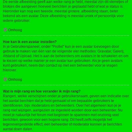
De eerste afbeelding geeft aan welke rang je hebt, meestal zijn dit sterretjes of
blokjes die aangeven hoeveel berichten je geplaatst hebt of wat je status is.
Hieronder kan nog een tweede, meestal grotere, afbeelding staan, beter
bekend als een avatar. Deze afbeelding is meestal uniek of persoonlijk voor
iedere gebruiker.
Omhoog
Hoe kan ik een avatar instellen?
In je Gebruikerspaneel, onder “Profiel” kun je een avatar toevoegen door
gebruik te maken van één van de volgende vier methodes: Gravatar, Galerij,
Afstand of Upload. Het is aan de beheerders om avatars in te schakelen en om
te kiezen op welke manier je een avatar kan gebruiken. Als je geen avatars
kunt gebruiken, neem dan contact op met een beheerder voor je vragen
hierover.
Omhoog
Wat is mijn rang en hoe verander ik mijn rang?
Rangen, welke verschijnen onder je gebruikersnaam, geven een indicatie over
het aantal berchten dat je hebt gemaakt of om bepaalde gebruikers te
identificeren, bijv. moderators en beheerders. Over het algemeen kun je je
rang niet wijzigen, aangezien ze ingesteld worden door een beheerder. Nu
moet je natuurlijk het forum niet beginnen te spammen met onzinnig veel
berichten, gewoon voor een hogere rang. Dit heeft zelfs mogelijk het
tegenovergestelde effect, een beheerder of moderator kunnen je berichten
aantal doen dalen.