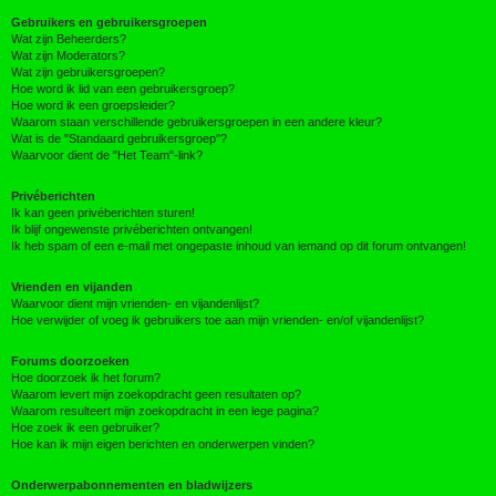
Gebruikers en gebruikersgroepen
Wat zijn Beheerders?
Wat zijn Moderators?
Wat zijn gebruikersgroepen?
Hoe word ik lid van een gebruikersgroep?
Hoe word ik een groepsleider?
Waarom staan verschillende gebruikersgroepen in een andere kleur?
Wat is de "Standaard gebruikersgroep"?
Waarvoor dient de "Het Team"-link?
Privéberichten
Ik kan geen privéberichten sturen!
Ik blijf ongewenste privéberichten ontvangen!
Ik heb spam of een e-mail met ongepaste inhoud van iemand op dit forum ontvangen!
Vrienden en vijanden
Waarvoor dient mijn vrienden- en vijandenlijst?
Hoe verwijder of voeg ik gebruikers toe aan mijn vrienden- en/of vijandenlijst?
Forums doorzoeken
Hoe doorzoek ik het forum?
Waarom levert mijn zoekopdracht geen resultaten op?
Waarom resulteert mijn zoekopdracht in een lege pagina?
Hoe zoek ik een gebruiker?
Hoe kan ik mijn eigen berichten en onderwerpen vinden?
Onderwerpabonnementen en bladwijzers