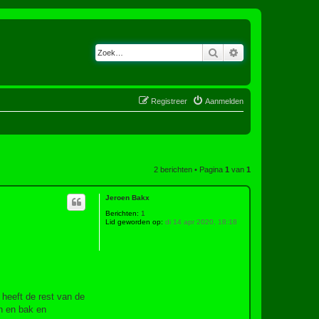
Zoek
Uitgebreid zoeken
Registreer
Aanmelden
2 berichten • Pagina
1
van
1
Jeroen Bakx
Berichten:
1
Lid geworden op:
di 14 apr 2020, 18:18
heeft de rest van de
en en bak en