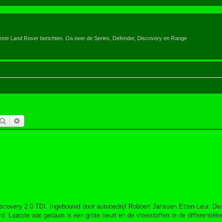
eeste Land Rover berichten. Oa over de Series, Defender, Discovery en Range
Zoek
Uitgebreid zoeken
scovery 2.0 TDI. Ingebouwd door autobedrijf Robbert Janssen Etten-Leur. Die 
 Laatste wat gedaan is een grote beurt en de vloeistoffen in de differentiël