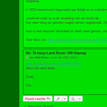
koppeling.
In 2022 meeverhuist/uitgevoerd naar België en is sindsdi
Landrover staat nu in de uitvoering met een truckcab.
Kan weer terug als gesloten wagen worden opgebouwd. Zij
Auto is met roestverf behandeld en heeft stoer geroest uiter
Voor foto's zie:
https://www.2dehands.be/seller/view/m23
Re: Te koop Land Rover 109 Stawag
B
door
Erik Peters
»
zo 21 dec 2025, 19:33
e
r
https://www.2dehands.be/m2347219317
i
Deze link werkt beter.
c
h
t
Groet,
Erik
Plaats reactie
Terug naar “Te koop”