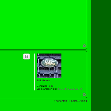
O
m
h
o
o
g
Erik Peters
Berichten:
140
Lid geworden op:
di 18 jun 2024, 23:44
O
m
2 berichten • Pagina
1
van
1
h
o
o