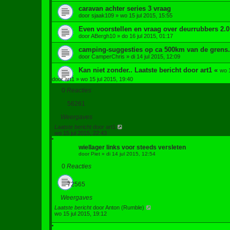
caravan achter series 3 vraag
door
sjaak109
»
wo 15 jul 2015, 15:55
Even voorstellen en vraag over deurrubbers 2.0
door
ABergh10
»
do 16 jul 2015, 01:17
camping-suggesties op ca 500km van de grens.
door
CamperChris
»
di 14 jul 2015, 12:09
Kan niet zonder..
Laatste bericht door
art1
«
wo 1
door
art1
»
wo 15 jul 2015, 19:40
0
Reacties
56261
Weergaves
Laatste bericht
door
art1
wo 15 jul 2015, 22:43
wiellager links voor steeds versleten
door
Piet
»
di 14 jul 2015, 12:54
0
Reacties
72565
Weergaves
Laatste bericht
door
Anton (Rumble)
wo 15 jul 2015, 19:12