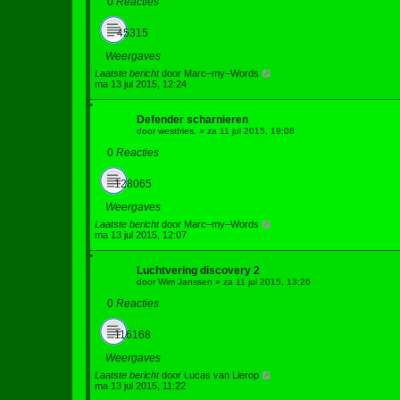
0
Reacties
45315
Weergaves
Laatste bericht
door
Marc–my–Words
ma 13 jul 2015, 12:24
Defender scharnieren
door
westfries.
»
za 11 jul 2015, 19:08
0
Reacties
128065
Weergaves
Laatste bericht
door
Marc–my–Words
ma 13 jul 2015, 12:07
Luchtvering discovery 2
door
Wim Janssen
»
za 11 jul 2015, 13:26
0
Reacties
116168
Weergaves
Laatste bericht
door
Lucas van Lierop
ma 13 jul 2015, 11:22