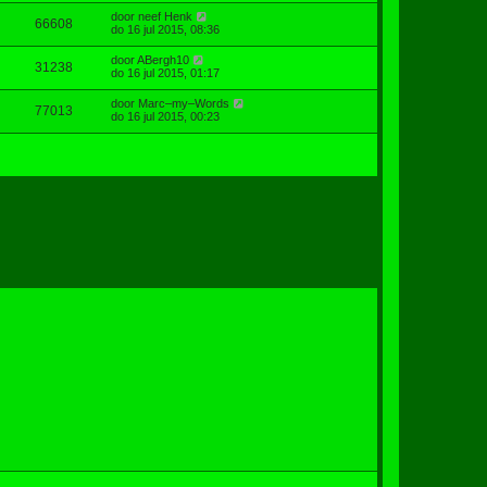
door
neef Henk
66608
do 16 jul 2015, 08:36
door
ABergh10
31238
do 16 jul 2015, 01:17
door
Marc–my–Words
77013
do 16 jul 2015, 00:23