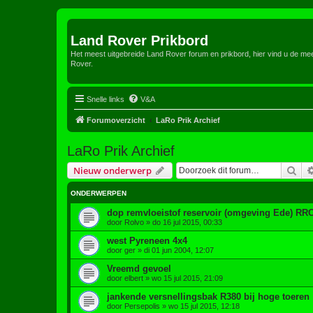
Land Rover Prikbord
Het meest uitgebreide Land Rover forum en prikbord, hier vind u de m
Rover.
Snelle links
V&A
Forumoverzicht
LaRo Prik Archief
LaRo Prik Archief
Zoe
Nieuw onderwerp
ONDERWERPEN
dop remvloeistof reservoir (omgeving Ede) RRC
door
Rolvo
»
do 16 jul 2015, 00:33
west Pyreneen 4x4
door
ger
»
di 01 jun 2004, 12:07
Vreemd gevoel
door
elbert
»
wo 15 jul 2015, 21:09
jankende versnellingsbak R380 bij hoge toeren
door
Persepolis
»
wo 15 jul 2015, 12:18