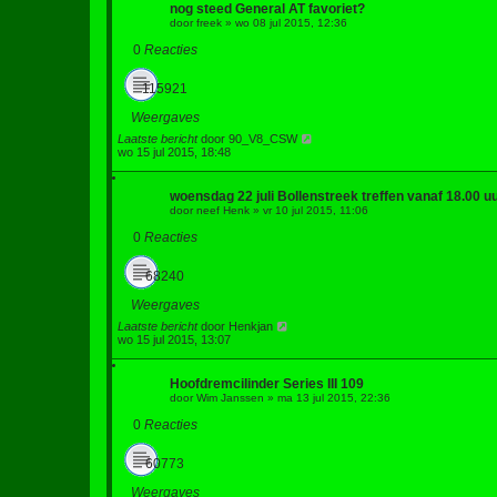
nog steed General AT favoriet?
door
freek
»
wo 08 jul 2015, 12:36
0
Reacties
115921
Weergaves
Laatste bericht
door
90_V8_CSW
wo 15 jul 2015, 18:48
woensdag 22 juli Bollenstreek treffen vanaf 18.00 u
door
neef Henk
»
vr 10 jul 2015, 11:06
0
Reacties
68240
Weergaves
Laatste bericht
door
Henkjan
wo 15 jul 2015, 13:07
Hoofdremcilinder Series III 109
door
Wim Janssen
»
ma 13 jul 2015, 22:36
0
Reacties
60773
Weergaves