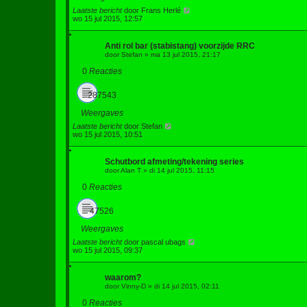
Laatste bericht
door
Frans Herlé
wo 15 jul 2015, 12:57
Anti rol bar (stabistang) voorzijde RRC
door
Stefan
»
ma 13 jul 2015, 21:17
0
Reacties
287543
Weergaves
Laatste bericht
door
Stefan
wo 15 jul 2015, 10:51
Schutbord afmeting/tekening series
door
Alan T
»
di 14 jul 2015, 11:15
0
Reacties
47526
Weergaves
Laatste bericht
door
pascal ubags
wo 15 jul 2015, 09:37
waarom?
door
Vinny-D
»
di 14 jul 2015, 02:11
0
Reacties