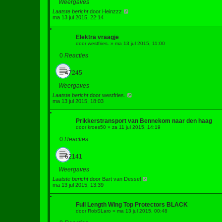
Weergaves
Laatste bericht
door
Heinzzz
ma 13 jul 2015, 22:14
Elektra vraagje
door
westfries.
»
ma 13 jul 2015, 11:00
0
Reacties
47245
Weergaves
Laatste bericht
door
westfries.
ma 13 jul 2015, 18:03
Prikkerstransport van Bennekom naar den haag
door
kroes50
»
za 11 jul 2015, 14:19
0
Reacties
62141
Weergaves
Laatste bericht
door
Bart van Dessel
ma 13 jul 2015, 13:39
Full Length Wing Top Protectors BLACK
door
RobSLaro
»
ma 13 jul 2015, 00:48