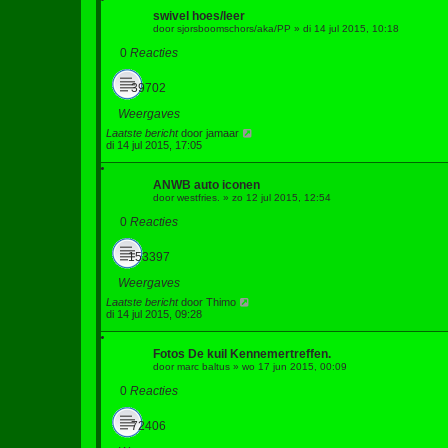
swivel hoes/leer
door
sjorsboomschors/aka/PP
»
di 14 jul 2015, 10:18
0
Reacties
39702
Weergaves
Laatste bericht
door
jamaar
di 14 jul 2015, 17:05
ANWB auto iconen
door
westfries.
»
zo 12 jul 2015, 12:54
0
Reacties
153397
Weergaves
Laatste bericht
door
Thimo
di 14 jul 2015, 09:28
Fotos De kuil Kennemertreffen.
door
marc baltus
»
wo 17 jun 2015, 00:09
0
Reacties
72406