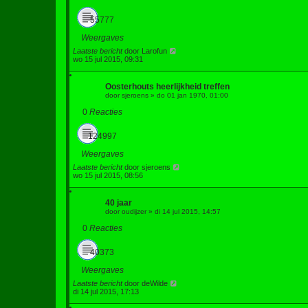
55777
Weergaves
Laatste bericht
door
Larofun
wo 15 jul 2015, 09:31
Oosterhouts heerlijkheid treffen
door
sjeroens
»
do 01 jan 1970, 01:00
0
Reacties
124997
Weergaves
Laatste bericht
door
sjeroens
wo 15 jul 2015, 08:56
40 jaar
door
oudijzer
»
di 14 jul 2015, 14:57
0
Reacties
40373
Weergaves
Laatste bericht
door
deWilde
di 14 jul 2015, 17:13