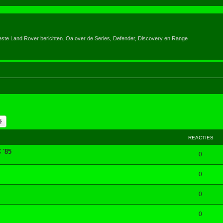
eeste Land Rover berichten. Oa over de Series, Defender, Discovery en Range
k
Uitgebreid zoeken
REACTIES
 '85
0
0
0
0