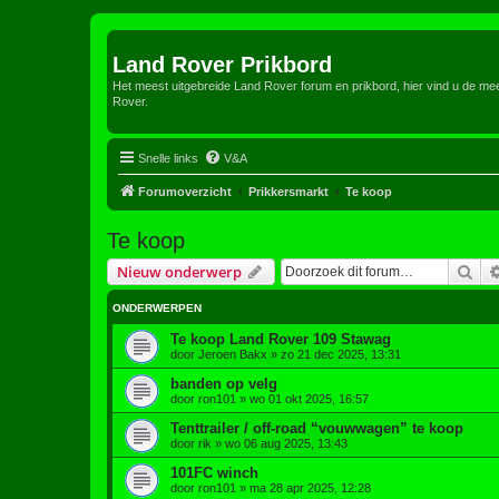
Land Rover Prikbord
Het meest uitgebreide Land Rover forum en prikbord, hier vind u de m
Rover.
Snelle links
V&A
Forumoverzicht
Prikkersmarkt
Te koop
Te koop
Zoe
Nieuw onderwerp
ONDERWERPEN
Te koop Land Rover 109 Stawag
door
Jeroen Bakx
»
zo 21 dec 2025, 13:31
banden op velg
door
ron101
»
wo 01 okt 2025, 16:57
Tenttrailer / off-road “vouwwagen” te koop
door
rik
»
wo 06 aug 2025, 13:43
101FC winch
door
ron101
»
ma 28 apr 2025, 12:28