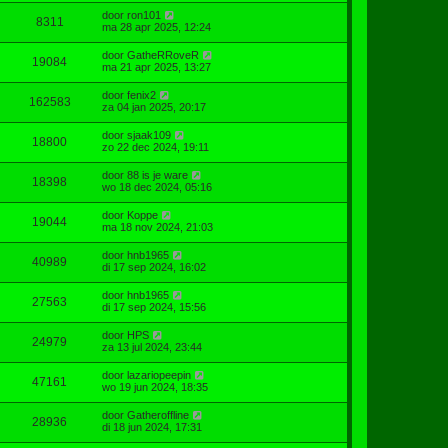
door
ron101
8311
ma 28 apr 2025, 12:24
door
GatheRRoveR
19084
ma 21 apr 2025, 13:27
door
fenix2
162583
za 04 jan 2025, 20:17
door
sjaak109
18800
zo 22 dec 2024, 19:11
door
88 is je ware
18398
wo 18 dec 2024, 05:16
door
Koppe
19044
ma 18 nov 2024, 21:03
door
hnb1965
40989
di 17 sep 2024, 16:02
door
hnb1965
27563
di 17 sep 2024, 15:56
door
HPS
24979
za 13 jul 2024, 23:44
door
lazariopeepin
47161
wo 19 jun 2024, 18:35
door
Gatheroffline
28936
di 18 jun 2024, 17:31