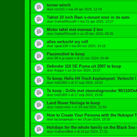
turner winch
door
ron101
»
ma 28 apr 2025, 12:24
Tablet 10 inch Ram x-mount voor in de auto
door
GatheRRoveR
»
ma 21 apr 2025, 13:27
Motor takel met evenaar 2 ton
door
GatheRRoveR
»
zo 29 dec 2024, 08:39
alles verkocht sry rolf
door
sjaak109
»
ma 04 nov 2024, 14:16
Pausmobiel te koop
door
88 is je ware
»
di 12 nov 2024, 00:46
Defender 110 SE Puma uit 2007 te koop
door
Koppe
»
za 16 nov 2024, 15:07
Te koop; Hella H4 7inch koplampset. Verkocht !
door
hnb1965
»
di 17 sep 2024, 16:02
Te koop ; Grille met steenslagrooster 90/110/Def
door
hnb1965
»
di 17 sep 2024, 15:56
Land Rover Horloge te koop
door
robert.mes
»
vr 24 mei 2024, 12:56
How to Create Your Persona with the Hubspot T
door
lazariopeepin
»
wo 19 jun 2024, 18:35
Holidays for the whole family on the Black Sea 
door
Gatheroffline
»
di 18 jun 2024, 17:31