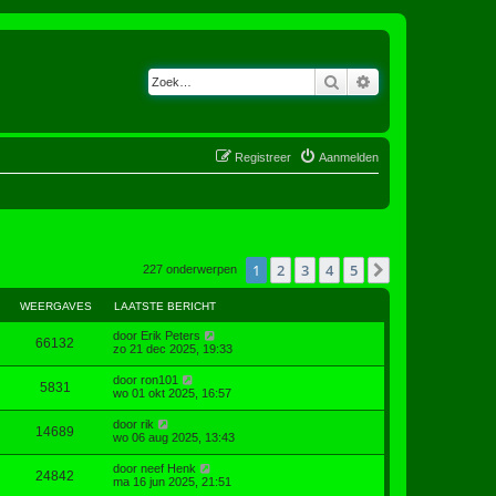
Zoek
Uitgebreid zoeken
Registreer
Aanmelden
1
2
3
4
5
Volgende
227 onderwerpen
WEERGAVES
LAATSTE BERICHT
door
Erik Peters
66132
zo 21 dec 2025, 19:33
door
ron101
5831
wo 01 okt 2025, 16:57
door
rik
14689
wo 06 aug 2025, 13:43
door
neef Henk
24842
ma 16 jun 2025, 21:51