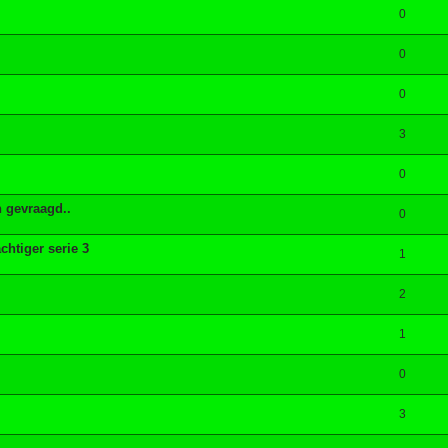
0
0
0
3
0
n gevraagd..
0
htiger serie 3
1
2
1
0
3