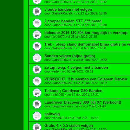
door
GatheRRoveR
»
za 23 apr 2022, 10:42
3 oude banden met velgen
door
GatheRRoveR
»
za 23 apr 2022, 10:35
2 cooper banden STT 235 breed
door
GatheRRoveR
»
za 23 apr 2022, 10:30
defender 2016 110 20k km mogelijk in verkoop.
door
nico1970
»
di 25 jan 2022, 23:15
Trek - Sleep stang demontabel bijna gratis (is 
door
GatheRRoveR
»
vr 04 feb 2022, 14:56
Banden velgen (bijna gratis)
door
GatheRRoveR
»
wo 02 feb 2022, 19:58
Ze zijn weg. 4 velgen met 3 banden
door
kede
»
wo 02 feb 2022, 08:51
VERKOCHT !!! bustenten een Coleman Darwin
door
GatheRRoveR
»
ma 31 jan 2022, 18:57
Te koop ; Goodyear G90 Banden.
door
hnb1965
»
zo 12 dec 2021, 17:23
Landrover Discovery 300 Tdi 97' (Verkocht)
door
megamannen
»
za 27 nov 2021, 21:48
splitvelg
door
nico1970
»
zo 31 okt 2021, 15:43
Gratis 4 x 5.5 stalen velgen
door
GatheRRoveR
»
zo 17 okt 2021, 12:30