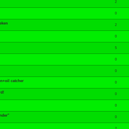
2
0
teken
2
0
5
0
0
n+oil catcher
0
rd!
0
0
nder"
0
2