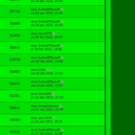
zo 24 apr 2022, 10:58
door
GatheRRoveR
59710
za 23 apr 2022, 10:35
door
GatheRRoveR
56889
za 23 apr 2022, 10:30
door
nico1970
31400
zo 06 feb 2022, 23:00
door
GatheRRoveR
56443
vr 04 feb 2022, 14:56
door
GatheRRoveR
53559
wo 02 feb 2022, 19:58
door
kede
58860
wo 02 feb 2022, 08:51
door
GatheRRoveR
56024
ma 31 jan 2022, 18:57
door
hnb1965
53281
zo 12 dec 2021, 17:23
door
megamannen
58641
za 27 nov 2021, 21:48
door
nico1970
49060
zo 31 okt 2021, 15:43
door
GatheRRoveR
44004
zo 17 okt 2021, 12:30