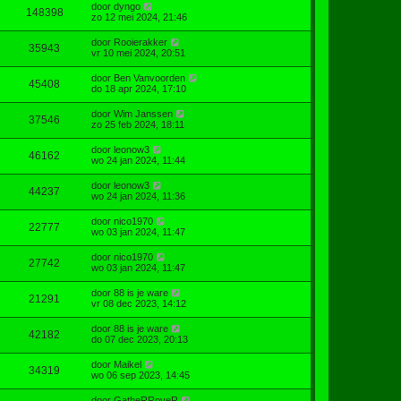
door
dyngo
148398
zo 12 mei 2024, 21:46
door
Rooierakker
35943
vr 10 mei 2024, 20:51
door
Ben Vanvoorden
45408
do 18 apr 2024, 17:10
door
Wim Janssen
37546
zo 25 feb 2024, 18:11
door
leonow3
46162
wo 24 jan 2024, 11:44
door
leonow3
44237
wo 24 jan 2024, 11:36
door
nico1970
22777
wo 03 jan 2024, 11:47
door
nico1970
27742
wo 03 jan 2024, 11:47
door
88 is je ware
21291
vr 08 dec 2023, 14:12
door
88 is je ware
42182
do 07 dec 2023, 20:13
door
Maikel
34319
wo 06 sep 2023, 14:45
door
GatheRRoveR