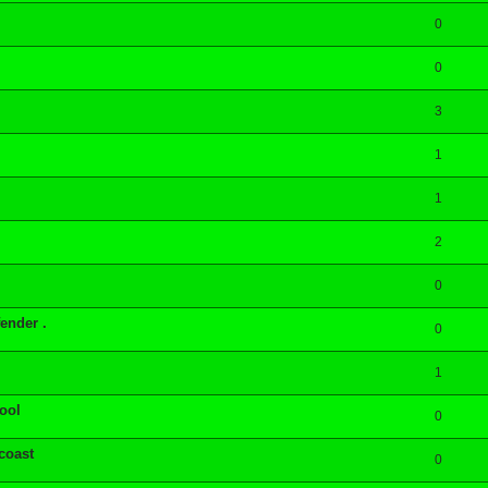
0
0
3
1
1
2
0
ender .
0
1
ool
0
coast
0