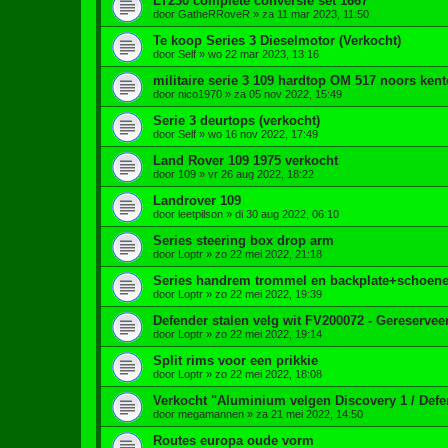
LT230 complete conversie set 1667
door
GatheRRoveR
»
za 11 mar 2023, 11:50
Te koop Series 3 Dieselmotor (Verkocht)
door
Self
»
wo 22 mar 2023, 13:16
militaire serie 3 109 hardtop OM 517 noors ken
door
nico1970
»
za 05 nov 2022, 15:49
Serie 3 deurtops (verkocht)
door
Self
»
wo 16 nov 2022, 17:49
Land Rover 109 1975 verkocht
door
109
»
vr 26 aug 2022, 18:22
Landrover 109
door
leetpilson
»
di 30 aug 2022, 06:10
Series steering box drop arm
door
Loptr
»
zo 22 mei 2022, 21:18
Series handrem trommel en backplate+schoene
door
Loptr
»
zo 22 mei 2022, 19:39
Defender stalen velg wit FV200072 - Gereservee
door
Loptr
»
zo 22 mei 2022, 19:14
Split rims voor een prikkie
door
Loptr
»
zo 22 mei 2022, 18:08
Verkocht "Aluminium velgen Discovery 1 / Defe
door
megamannen
»
za 21 mei 2022, 14:50
Routes europa oude vorm