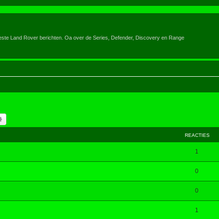
eeste Land Rover berichten. Oa over de Series, Defender, Discovery en Range
k
Uitgebreid zoeken
REACTIES
1
0
0
1