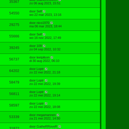
35367
zo 06 aug 2023, 15:51
door
Self
54550
wo 22 mar 2023, 13:16
door
nico1970
29275
ma 06 mar 2023, 18:44
door
Self
55666
wo 16 nov 2022, 17:49
door
109
39245
zo 04 sep 2022, 10:32
door
leetpilson
56737
di 30 aug 2022, 06:10
door
Loptr
64202
zo 22 mei 2022, 21:18
door
Loptr
58479
zo 22 mei 2022, 19:39
door
Loptr
56811
zo 22 mei 2022, 19:14
door
Loptr
58597
zo 22 mei 2022, 18:08
door
megamannen
53339
za 21 mei 2022, 14:50
door
GatheRRoveR
31872