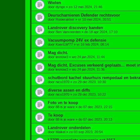
Wielen
door
dyngo
»
zo 12 mei 2024, 21:46
Deurscharnieren Defender rechtsvoor
door
Rooierakker
»
vr 10 mei 2024, 20:51
Landrover discovery banden
door
Ben Vanvoorden
»
do 18 apr 2024, 17:10
Vacuumpomp 24V ex defensie
door
KoertLW'77
»
vr 16 feb 2024, 08:14
Mag dicht.
door
leonow3
»
wo 24 jan 2024, 11:44
Mag dicht. Excuses verkeerd geplaats... moet i
door
leonow3
»
wo 24 jan 2024, 11:36
schutbord kachel stuurhuis rempedaal en bekrac
door
nico1970
»
zo 29 okt 2023, 10:30
diverse assen en diffs
door
nico1970
»
zo 29 okt 2023, 10:22
Foto vn te koop
door
88 is je ware
»
do 07 dec 2023, 22:15
Te koop
door
88 is je ware
»
do 07 dec 2023, 20:13
Landrover onderdelen
door
Maikel
»
zo 03 sep 2023, 20:54