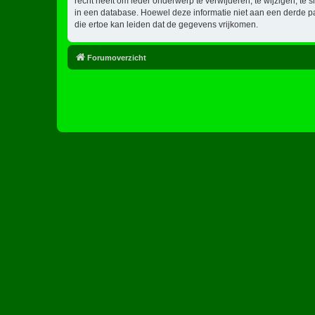
recht heeft om ieder onderwerp te verwijderen, te wijzigen, te s
in een database. Hoewel deze informatie niet aan een derde p
die ertoe kan leiden dat de gegevens vrijkomen.
Forumoverzicht