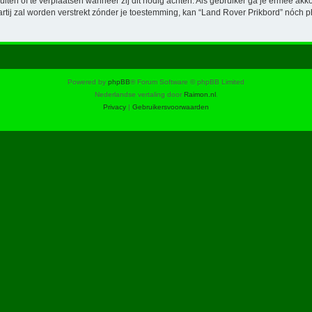
luiten of te verplaatsen wanneer zij dit nodig achten. Als gebruiker ga je ermee akk
artij zal worden verstrekt zónder je toestemming, kan “Land Rover Prikbord” nó
Powered by
phpBB
® Forum Software © phpBB Limited
Nederlandse vertaling door
Raimon.nl
.
Privacy
|
Gebruikersvoorwaarden