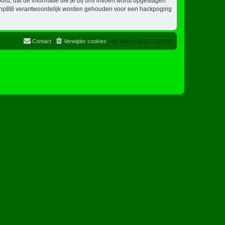
oord, dat de informatie die je bij ons invoert wordt opgeslagen
ch phpBB verantwoordelijk worden gehouden voor een hackpoging
Contact
Verwijder cookies
Alle tijden zijn
UTC+02:00