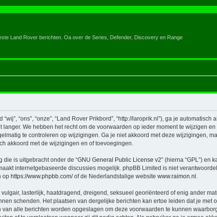
eeste Land Rover berichten. Oa over de Series, Defender, Discovery en Range
ij”, “ons”, “onze”, “Land Rover Prikbord”, “http://laroprik.nl”), ga je automatisch
 langer. We hebben het recht om de voorwaarden op ieder moment te wijzigen en zu
elmatig te controleren op wijzigingen. Ga je niet akkoord met deze wijzigingen, maa
ch akkoord met de wijzigingen en of toevoegingen.
 die is uitgebracht onder de “
GNU General Public License v2
” (hierna “GPL”) en
aakt internetgebaseerde discussies mogelijk. phpBB Limited is niet verantwoordeli
n op
https://www.phpbb.com/
of de Nederlandstalige website
www.raimon.nl
.
vulgair, lasterlijk, haatdragend, dreigend, seksueel georiënteerd of enig ander mat
unnen schenden. Het plaatsen van dergelijke berichten kan ertoe leiden dat je met
en van alle berichten worden opgeslagen om deze voorwaarden te kunnen waarborg