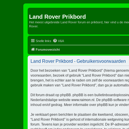
Land Rover Prikbord
Het meest uitgebreide Land Rover forum en prikbord, hier vind u de m
Rover.
Snelle links
V&A
Forumoverzicht
Land Rover Prikbord - Gebruikersvoorwaarden
Door het bezoeken van “Land Rover Prikbord” (hierna genoemd “w
voorwaarden, bezoek of gebruik “Land Rover Prikbord” dan niet
brengen, het is echter aan te raden om zelf de voorwaarden reg
gebruik maken van “Land Rover Prikbord”, dan ga je automatis
Dit forum draait op phpBB. phpBB is een bulletinboardoplossing
Nederlandstalige website
www.raimon.nl
. De phpBB-software m
inhoud en/of gedrag. Meer informatie over phpBB kun je vinde
Je verklaart geen berichten te plaatsen die kwetsend, obsceen, 
“Land Rover Prikbord” is gehost of internationale wetgeving k
forum. Tevens kan je provider worden ingelicht. De IP-adress