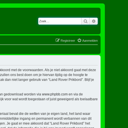
Zoek
Uitgebreid zoeken
Registreer
Aanmelden
 akkoord met de voorwaarden. Als je niet akkoord gaat met deze
llen ons best doen om je hiervan tijdig op de hoogte te
k dan niet langer gebruik van “Land Rover Prikbord”. Blijf je
 kan gedownload worden via
www.phpbb.com
en via de
jk voor wat wordt toegestaan of juist geweigerd als toelaatbare
eriaal bevat die de wetten van je eigen land, het land waar
 onmiddellijke ingang en permanent wordt verbannen van dit
en. Je gaat er mee akkoord dat “Land Rover Prikbord” het