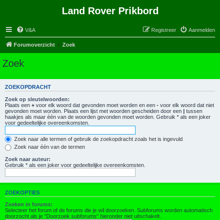
Land Rover Prikbord
V&A
Registreer
Aanmelden
Forumoverzicht
Zoek
Zoek
ZOEKOPDRACHT
Zoek op sleutelwoorden:
Plaats een
+
voor elk woord dat gevonden moet worden en een
-
voor elk woord dat niet
gevonden moet worden. Plaats een lijst met woorden gescheiden door een
|
tussen
haakjes als maar één van de woorden gevonden moet worden. Gebruik * als een joker
voor gedeeltelijke overeenkomsten.
Zoek naar alle termen of gebruik de zoekopdracht zoals het is ingevuld
Zoek naar één van de termen
Zoek naar auteur:
Gebruik * als een joker voor gedeeltelijke overeenkomsten.
ZOEKOPTIES
Zoeken in forums:
Selecteer het forum of de forums die je wil doorzoeken. Subforums worden automatisch
doorzocht als je “Doorzoek subforums“ hieronder niet uitschakelt.