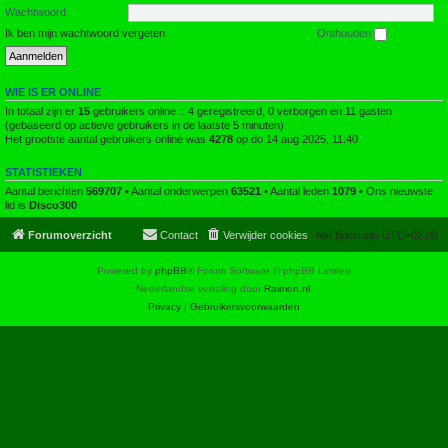
Wachtwoord:
Ik ben mijn wachtwoord vergeten
Onthouden
WIE IS ER ONLINE
In totaal zijn er
15
gebruikers online :: 4 geregistreerd, 0 verborgen en 11 gasten
(gebaseerd op actieve gebruikers in de laatste 5 minuten)
Het grootste aantal gebruikers online was
4278
op do 14 aug 2025, 11:40
STATISTIEKEN
Aantal berichten
569707
• Aantal onderwerpen
63521
• Aantal leden
1079
• Ons nieuwste
lid is
Disco300
Forumoverzicht
Contact
Verwijder cookies
Alle tijden zijn
UTC+02:00
Powered by
phpBB
® Forum Software © phpBB Limited
Nederlandse vertaling door
Raimon.nl
.
Privacy
|
Gebruikersvoorwaarden