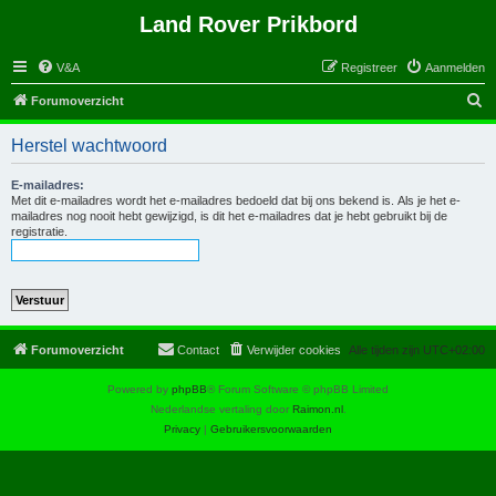
Land Rover Prikbord
V&A
Registreer
Aanmelden
Z
Forumoverzicht
o
Herstel wachtwoord
e
k
E-mailadres:
Met dit e-mailadres wordt het e-mailadres bedoeld dat bij ons bekend is. Als je het e-
mailadres nog nooit hebt gewijzigd, is dit het e-mailadres dat je hebt gebruikt bij de
registratie.
Forumoverzicht
Contact
Verwijder cookies
Alle tijden zijn
UTC+02:00
Powered by
phpBB
® Forum Software © phpBB Limited
Nederlandse vertaling door
Raimon.nl
.
Privacy
|
Gebruikersvoorwaarden